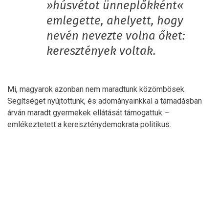
»húsvétot ünneplőkként«
emlegette, ahelyett, hogy
nevén nevezte volna őket:
keresztények voltak.
Mi, magyarok azonban nem maradtunk közömbösek.
Segítséget nyújtottunk, és adományainkkal a támadásban
árván maradt gyermekek ellátását támogattuk –
emlékeztetett a kereszténydemokrata politikus.