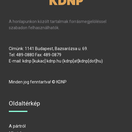
KDNP
A honlapunkon közölt tartalmak forrásmegjelöléssel
szabadon felhasználhatók.
Címünk: 1141 Budapest, Bazsarózsa u. 69.
Tel: 489-0880 Fax: 489-0879
E-mail:
kdnp
[kukac]
kdnp
.
hu
(kdnp[at]kdnp[dot]hu)
Minden jog fenntartva! © KDNP
Oldaltérkép
A pártról