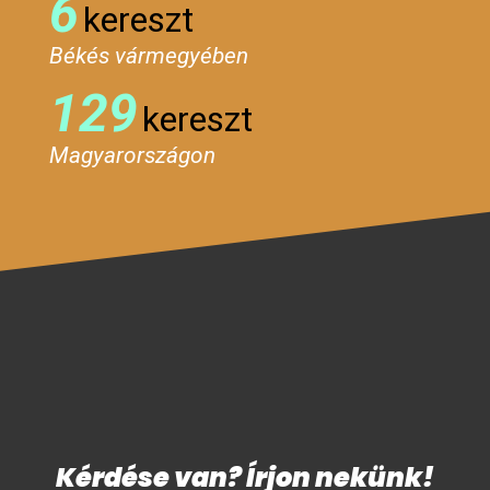
6
kereszt
Békés vármegyében
129
kereszt
Magyarországon
Kérdése van? Írjon nekünk!