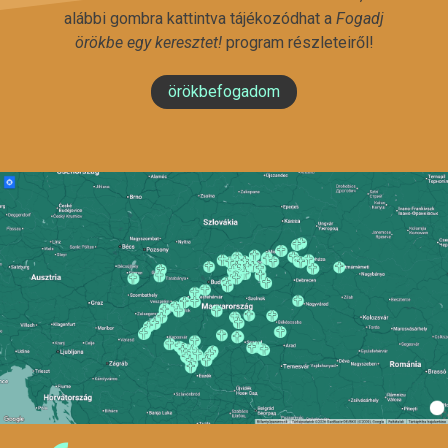
alábbi gombra kattintva tájékozódhat a
Fogadj
örökbe egy keresztet!
program részleteiről!
örökbefogadom