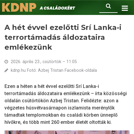
KDNP
Ugrás
Keresés
A családokért.
a
tartalomra
A hét évvel ezelőtti Srí Lanka-i
terrortámadás áldozataira
emlékezünk
2026. április 23., csütörtök – 11:05
kdnp.hu Fotó: Azbej Tristan Facebook-oldala
Ezen a héten a hét évvel ezelőtti Srí Lanka-i
terrortámadás áldozataira emlékezünk – írta közösségi
oldalán csütörtökön Azbej Tristan. Felidézte: azon a
végzetes húsvétvasárnapon iszlamista merénylők
támadtak templomokban és családi körben ünneplő
hívőkre, és több mint 260 ember életét oltották ki.