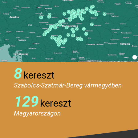
8
kereszt
Szabolcs-Szatmár-Bereg vármegyében
129
kereszt
Magyarországon