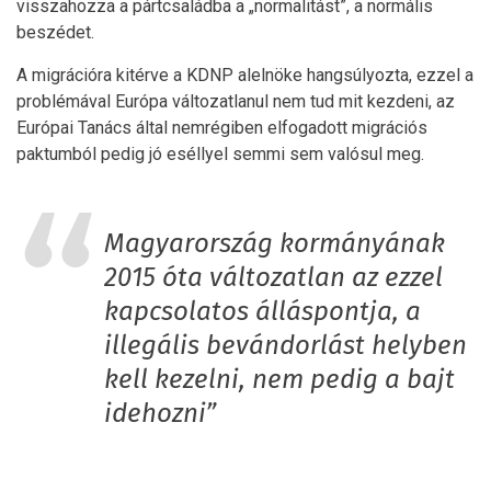
visszahozza a pártcsaládba a „normalitást”, a normális
beszédet.
A migrációra kitérve a KDNP alelnöke hangsúlyozta, ezzel a
problémával Európa változatlanul nem tud mit kezdeni, az
Európai Tanács által nemrégiben elfogadott migrációs
paktumból pedig jó eséllyel semmi sem valósul meg.
Magyarország kormányának
2015 óta változatlan az ezzel
kapcsolatos álláspontja, a
illegális bevándorlást helyben
kell kezelni, nem pedig a bajt
idehozni”