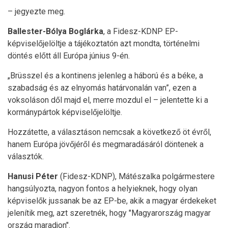
– jegyezte meg.
Ballester-Bólya Boglárka
, a Fidesz-KDNP EP-
képviselőjelöltje a tájékoztatón azt mondta, történelmi
döntés előtt áll Európa június 9-én.
„Brüsszel és a kontinens jelenleg a háború és a béke, a
szabadság és az elnyomás határvonalán van”, ezen a
voksoláson dől majd el, merre mozdul el – jelentette ki a
kormánypártok képviselőjelöltje.
Hozzátette, a választáson nemcsak a következő öt évről,
hanem Európa jövőjéről és megmaradásáról döntenek a
választók.
Hanusi Péter
(Fidesz-KDNP), Mátészalka polgármestere
hangsúlyozta, nagyon fontos a helyieknek, hogy olyan
képviselők jussanak be az EP-be, akik a magyar érdekeket
jelenítik meg, azt szeretnék, hogy "Magyarország magyar
ország maradjon".