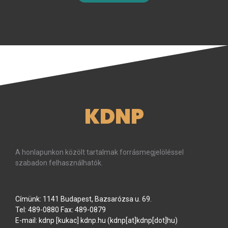
KDNP
A honlapunkon közölt tartalmak forrásmegjelöléssel
szabadon felhasználhatók.
Címünk: 1141 Budapest, Bazsarózsa u. 69.
Tel: 489-0880 Fax: 489-0879
E-mail:
kdnp
[kukac]
kdnp
.
hu
(kdnp[at]kdnp[dot]hu)