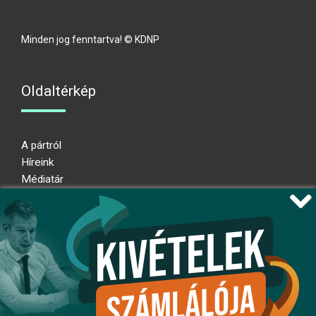
Minden jog fenntartva! © KDNP
Oldaltérkép
A pártról
Híreink
Médiatár
Impresszum
Adatkezelési nyilatkozat
Átláthatósági nyilatkozat
Ugrás az oldal tetejére
Kövessen minket!