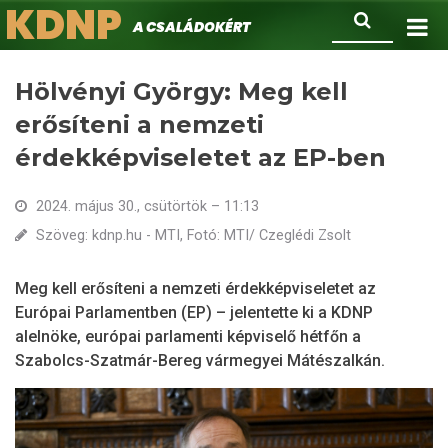
KDNP
Ugrás
Keresés
A családokért.
a
tartalomra
Hölvényi György: Meg kell
erősíteni a nemzeti
érdekképviseletet az EP-ben
2024. május 30., csütörtök – 11:13
Szöveg: kdnp.hu - MTI, Fotó: MTI/ Czeglédi Zsolt
Meg kell erősíteni a nemzeti érdekképviseletet az
Európai Parlamentben (EP) – jelentette ki a KDNP
alelnöke, európai parlamenti képviselő hétfőn a
Szabolcs-Szatmár-Bereg vármegyei Mátészalkán.