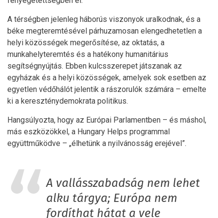
fenyegetettségben él.
A térségben jelenleg háborús viszonyok uralkodnak, és a
béke megteremtésével párhuzamosan elengedhetetlen a
helyi közösségek megerősítése, az oktatás, a
munkahelyteremtés és a hatékony humanitárius
segítségnyújtás. Ebben kulcsszerepet játszanak az
egyházak és a helyi közösségek, amelyek sok esetben az
egyetlen védőhálót jelentik a rászorulók számára – emelte
ki a kereszténydemokrata politikus.
Hangsúlyozta, hogy az Európai Parlamentben – és máshol,
más eszközökkel, a Hungary Helps programmal
együttműködve – „élhetünk a nyilvánosság erejével”.
A vallásszabadság nem lehet
alku tárgya; Európa nem
fordíthat hátat a vele