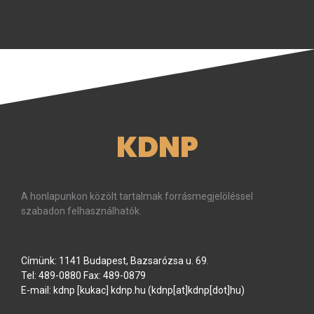
KDNP
A honlapunkon közölt tartalmak forrásmegjelöléssel
szabadon felhasználhatók.
Címünk: 1141 Budapest, Bazsarózsa u. 69.
Tel: 489-0880 Fax: 489-0879
E-mail:
kdnp
[kukac]
kdnp
.
hu
(kdnp[at]kdnp[dot]hu)