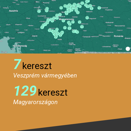
7
kereszt
Veszprém vármegyében
129
kereszt
Magyarországon