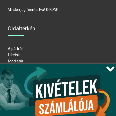
Minden jog fenntartva! © KDNP
Oldaltérkép
A pártról
Híreink
Médiatár
Impresszum
Adatkezelési nyilatkozat
Átláthatósági nyilatkozat
Ugrás az oldal tetejére
Kövessen minket!