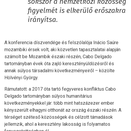
sokszor a nemzetközi közösség
figyelmét is elkerülő erőszakra
irányítsa.
A konferencia díszvendége és felszólalója Inácio Saúre
mozambiki érsek volt, aki közvetlen tapasztalatai alapján
számolt be Mozambik északi részén, Cabo Delgado
tartományban évek óta zajló keresztényüldözésről és
annak súlyos társadalmi következményeiről – közölte
Hölvényi György.
Rámutatott: a 2017 óta tartó fegyveres konfliktus Cabo
Delgado tartományban súlyos humanitárius
következményekkel jár: több mint hatszázezer ember
kényszerült elhagyni otthonát az ország északi részén. A
térséget széteső közösségek és célzott támadások
jellemzik, ahol a keresztény lakosság is folyamatos