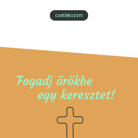
csatlakozom
Fogadj örökbe
egy keresztet!