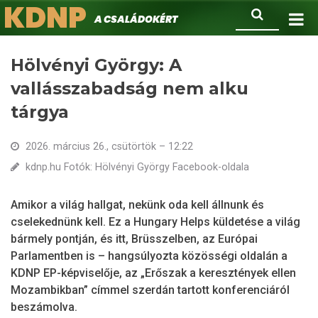
KDNP
Ugrás
Keresés
A családokért.
a
tartalomra
Hölvényi György: A
vallásszabadság nem alku
tárgya
2026. március 26., csütörtök – 12:22
kdnp.hu Fotók: Hölvényi György Facebook-oldala
Amikor a világ hallgat, nekünk oda kell állnunk és
cselekednünk kell. Ez a Hungary Helps küldetése a világ
bármely pontján, és itt, Brüsszelben, az Európai
Parlamentben is – hangsúlyozta közösségi oldalán a
KDNP EP-képviselője, az „Erőszak a keresztények ellen
Mozambikban” címmel szerdán tartott konferenciáról
beszámolva.