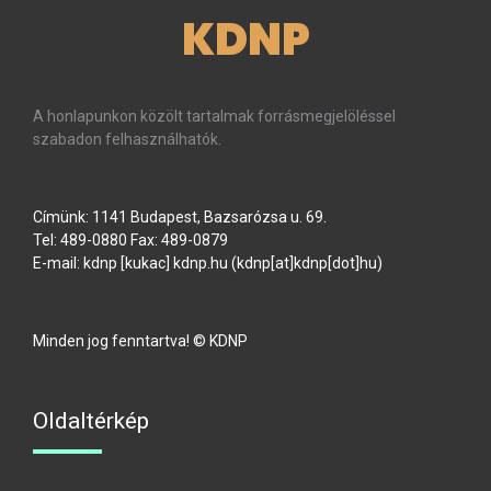
KDNP
A honlapunkon közölt tartalmak forrásmegjelöléssel
szabadon felhasználhatók.
Címünk: 1141 Budapest, Bazsarózsa u. 69.
Tel: 489-0880 Fax: 489-0879
E-mail:
kdnp
[kukac]
kdnp
.
hu
(kdnp[at]kdnp[dot]hu)
Minden jog fenntartva! © KDNP
Oldaltérkép