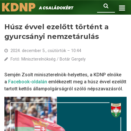
KDNP
Ugrás
Keresés
A családokért.
a
tartalomra
Húsz évvel ezelőtt történt a
gyurcsányi nemzetárulás
2024. december 5., csütörtök – 10:44
Fotó: Miniszterelnökség / Botár Gergely
Semjén Zsolt miniszterelnök-helyettes, a KDNP elnöke
a
Facebook-oldalán
emlékezett meg a húsz évvel ezelőtt
tartott kettős állampolgárságról szóló népszavazásról.