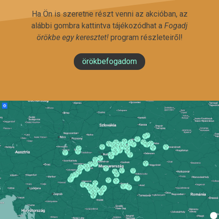
Ha Ön is szeretne részt venni az akcióban, az
alábbi gombra kattintva tájékozódhat a
Fogadj
örökbe egy keresztet!
program részleteiről!
örökbefogadom