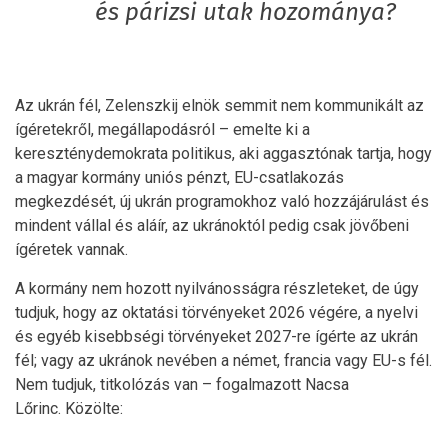
és párizsi utak hozománya?
Az ukrán fél, Zelenszkij elnök semmit nem kommunikált az
ígéretekről, megállapodásról – emelte ki a
kereszténydemokrata politikus, aki aggasztónak tartja, hogy
a magyar kormány uniós pénzt, EU-csatlakozás
megkezdését, új ukrán programokhoz való hozzájárulást és
mindent vállal és aláír, az ukránoktól pedig csak jövőbeni
ígéretek vannak.
A kormány nem hozott nyilvánosságra részleteket, de úgy
tudjuk, hogy az oktatási törvényeket 2026 végére, a nyelvi
és egyéb kisebbségi törvényeket 2027-re ígérte az ukrán
fél; vagy az ukránok nevében a német, francia vagy EU-s fél.
Nem tudjuk, titkolózás van – fogalmazott Nacsa
Lőrinc. Közölte: