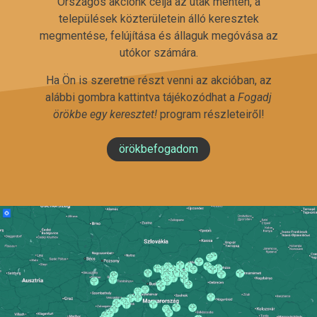
Országos akciónk célja az utak mentén, a
települések közterületein álló keresztek
megmentése, felújítása és állaguk megóvása az
utókor számára.
Ha Ön is szeretne részt venni az akcióban, az
alábbi gombra kattintva tájékozódhat a
Fogadj
örökbe egy keresztet!
program részleteiről!
örökbefogadom