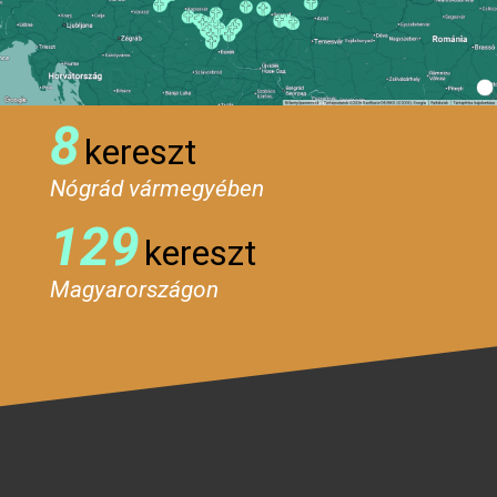
8
kereszt
Nógrád vármegyében
129
kereszt
Magyarországon