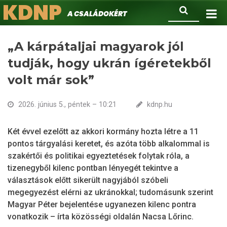
KDNP
Ugrás
Keresés
A családokért.
a
tartalomra
„A kárpátaljai magyarok jól
tudják, hogy ukrán ígéretekből
volt már sok”
2026. június 5., péntek – 10:21
kdnp.hu
Két évvel ezelőtt az akkori kormány hozta létre a 11
pontos tárgyalási keretet, és azóta több alkalommal is
szakértői és politikai egyeztetések folytak róla, a
tizenegyből kilenc pontban lényegét tekintve a
választások előtt sikerült nagyjából szóbeli
megegyezést elérni az ukránokkal; tudomásunk szerint
Magyar Péter bejelentése ugyanezen kilenc pontra
vonatkozik – írta közösségi oldalán Nacsa Lőrinc.