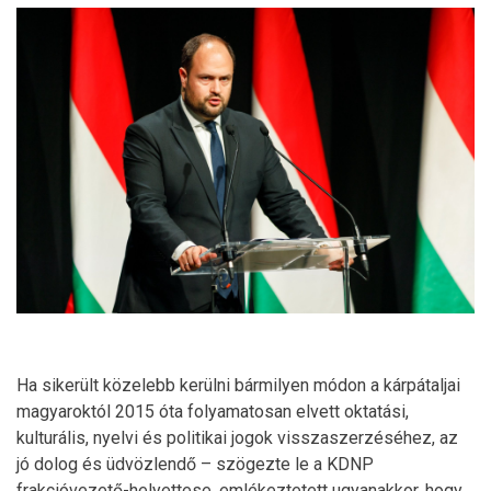
Ha sikerült közelebb kerülni bármilyen módon a kárpátaljai
magyaroktól 2015 óta folyamatosan elvett oktatási,
kulturális, nyelvi és politikai jogok visszaszerzéséhez, az
jó dolog és üdvözlendő – szögezte le a KDNP
frakcióvezető-helyettese, emlékeztetett ugyanakkor, hogy