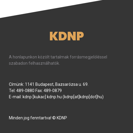
KDNP
A honlapunkon közölt tartalmak forrásmegjelöléssel
szabadon felhasználhatók.
Címünk: 1141 Budapest, Bazsarózsa u. 69.
Tel: 489-0880 Fax: 489-0879
E-mail:
kdnp
[kukac]
kdnp
.
hu
(kdnp[at]kdnp[dot]hu)
Minden jog fenntartva! © KDNP