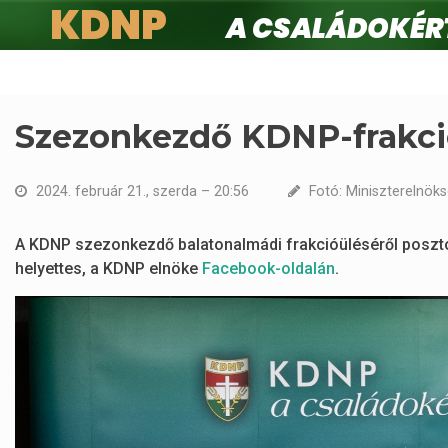
KDNP
A családokért.
Ugrás
a
tartalomra
Szezonkezdő KDNP-frakci
2024. február 21., szerda – 20:56
Fotó: Miniszterelnöks
A KDNP szezonkezdő balatonalmádi frakcióüléséről posztol
helyettes, a KDNP elnöke
Facebook-oldalán
.