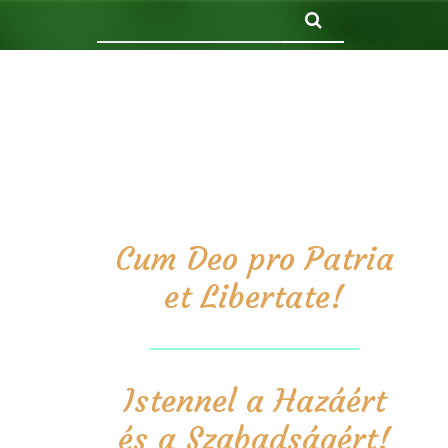
Keresés
Cum Deo pro Patria
et Libertate!
Istennel a Hazáért
és a Szabadságért!