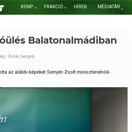
KDNP
FRAKCIÓ
HÍREK
MÉDIATÁR
KAPCSOLAT
óülés Balatonalmádiban
ég / Botár Gergely
ta az alábbi képeket Semjén Zsolt miniszterelnök-