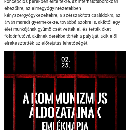
koncepciós perekben elítéltekre, az internálótáborokban
éhezőkre, az elmegyógyintézetekben
kényszergyógykezeltekre, a szétszakított családokra, az
árván maradt gyermekekre, továbbá azokra is, akiktől egy
élet munkájának gyümölcsét vették el, és tették őket
földönfutóvá, akiknek derékba törték a pályáját, akik elől
elrekesztették az előrejutás lehetőségét.