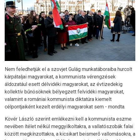
Nem feledhetjük el a szovjet Gulág munkatáboraiba hurcolt
kárpátaljai magyarokat, a kommunista vérengzések
áldozatául esett délvidéki magyarokat, az évtizedekig
kollektív bűnösöknek bélyegzett felvidéki magyarokat,
valamint a romániai kommunista diktatúra kiemelt
célpontjaiként kezelt erdélyi magyarokat sem - mondta.
Kövér László szerint emlékezni kell a kommunista eszme
nevében ítélet nélkül meggyilkoltakra, a vallatószobák falai
között megkínzottakra, a kicsikart beismerő vallomásokra, a