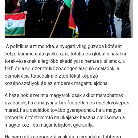
A politikus azt mondta, a nyugati világ gúzsba kötését
célzó kommunista gyökerű, új, totális és globális hatalmi
törekvéseknek a legfőbb akadályai a nemzeti államok, a
férfi és a nő szeretetközösségén alapuló családok, a
demokrácia társadalmi biztosítékát képező
középosztályok és az emberek magántulajdona.
A házelnök szerint a magyarok csak akkor maradhatnak
szabadok, ha a magyar állam független és cselekvőképes
marad, ha a családok tovább gyarapodnak, ha a magyar
emberek értékteremtő munkájának haszna elsősorban a
magyar köz- és magántulajdont gyarapítja.
Ha nemzeti középosztályunk és a társadalmi többség