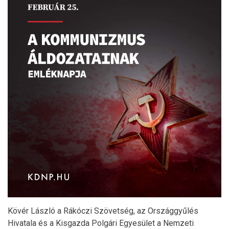
Kövér László a Rákóczi Szövetség, az Országgyűlés
Hivatala és a Kisgazda Polgári Egyesület a Nemzeti