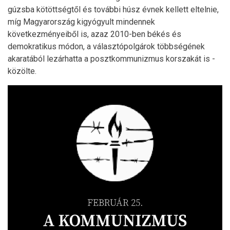
gúzsba kötöttségtől és további húsz évnek kellett eltelnie,
míg Magyarország kigyógyult mindennek
következményeiből is, azaz 2010-ben békés és
demokratikus módon, a választópolgárok többségének
akaratából lezárhatta a posztkommunizmus korszakát is -
közölte.