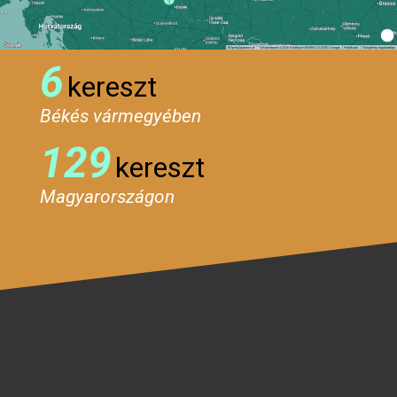
6
kereszt
Békés vármegyében
129
kereszt
Magyarországon