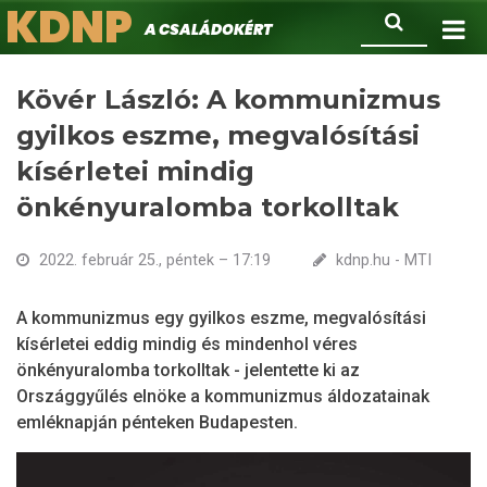
KDNP
Ugrás
Keresés
A családokért.
a
tartalomra
Kövér László: A kommunizmus
gyilkos eszme, megvalósítási
kísérletei mindig
önkényuralomba torkolltak
2022. február 25., péntek – 17:19
kdnp.hu - MTI
A kommunizmus egy gyilkos eszme, megvalósítási
kísérletei eddig mindig és mindenhol véres
önkényuralomba torkolltak - jelentette ki az
Országgyűlés elnöke a kommunizmus áldozatainak
emléknapján pénteken Budapesten.