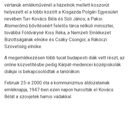
vértanúk emlékművénél a házelnök mellett koszorút
helyezett el a többi között a Kisgazda Polgári Egyesület
nevében Turi-Kovács Béla és Süli János, a Paksi
Atomerőmű bővítéséért felelős tárca nélküli miniszter,
továbbá Földváryné Kiss Réka, a Nemzeti Emlékezet
Bizottságának elnöke és Csáky Csongor, a Rákóczi
Szövetség elnöke.
A megemlékezésen több tucat budapesti diák vett részt, az
online közvetítésbe pedig Kárpát-medencei középiskolák
diákjai is bekapcsolódtak a tanórákon.
Február 25-e 2000 óta a kommunizmus áldozatainak
emléknapja, 1947-ben ezen napon hurcolták el Kovács
Bélát a szovjetek hamis vádakkal.