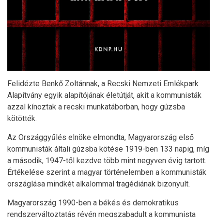
Felidézte Benkő Zoltánnak, a Recski Nemzeti Emlékpark
Alapítvány egyik alapítójának életútját, akit a kommunisták
azzal kínoztak a recski munkatáborban, hogy gúzsba
kötötték.
Az Országgyűlés elnöke elmondta, Magyarország első
kommunisták általi gúzsba kötése 1919-ben 133 napig, míg
a második, 1947-től kezdve több mint negyven évig tartott.
Értékelése szerint a magyar történelemben a kommunisták
országlása mindkét alkalommal tragédiának bizonyult.
Magyarország 1990-ben a békés és demokratikus
rendszerváltoztatás révén megszabadult a kommunista