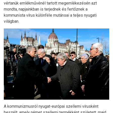
vértanúk emlékművénél tartott megemlékezésén azt
mondta, napjainkban is terjednek és fertőznek a
kommunista vírus különféle mutánsai a teljes nyugati
világban.
A kommunizmusról nyugat-európai szellemi vírusként
beszélt, amely német szellemi termékként született, majd