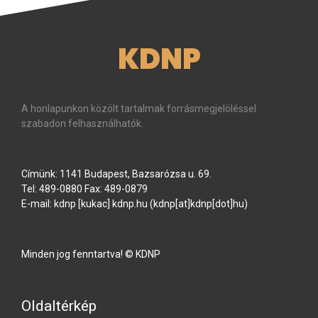
KDNP
A honlapunkon közölt tartalmak forrásmegjelöléssel
szabadon felhasználhatók.
Címünk: 1141 Budapest, Bazsarózsa u. 69.
Tel: 489-0880 Fax: 489-0879
E-mail:
kdnp
[kukac]
kdnp
.
hu
(kdnp[at]kdnp[dot]hu)
Minden jog fenntartva! © KDNP
Oldaltérkép