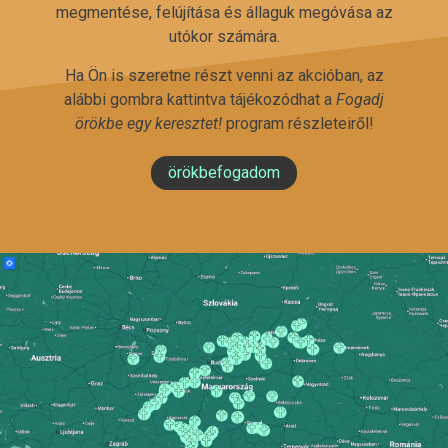
megmentése, felújítása és állaguk megóvása az
utókor számára.
Ha Ön is szeretne részt venni az akcióban, az
alábbi gombra kattintva tájékozódhat a
Fogadj
örökbe egy keresztet!
program részleteiről!
örökbefogadom