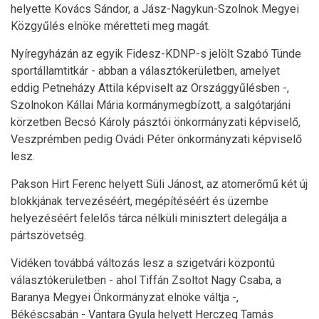
helyette Kovács Sándor, a Jász-Nagykun-Szolnok Megyei
Közgyűlés elnöke méretteti meg magát.
Nyíregyházán az egyik Fidesz-KDNP-s jelölt Szabó Tünde
sportállamtitkár - abban a választókerületben, amelyet
eddig Petneházy Attila képviselt az Országgyűlésben -,
Szolnokon Kállai Mária kormánymegbízott, a salgótarjáni
körzetben Becsó Károly pásztói önkormányzati képviselő,
Veszprémben pedig Ovádi Péter önkormányzati képviselő
lesz.
Pakson Hirt Ferenc helyett Süli Jánost, az atomerőmű két új
blokkjának tervezéséért, megépítéséért és üzembe
helyezéséért felelős tárca nélküli minisztert delegálja a
pártszövetség.
Vidéken továbbá változás lesz a szigetvári központú
választókerületben - ahol Tiffán Zsoltot Nagy Csaba, a
Baranya Megyei Önkormányzat elnöke váltja -,
Békéscsabán - Vantara Gyula helyett Herczeg Tamás