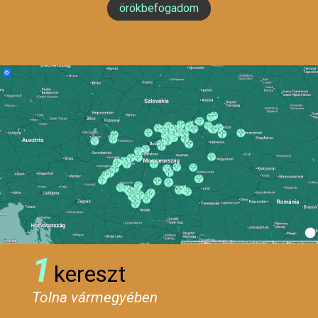
örökbefogadom
1
kereszt
Tolna vármegyében