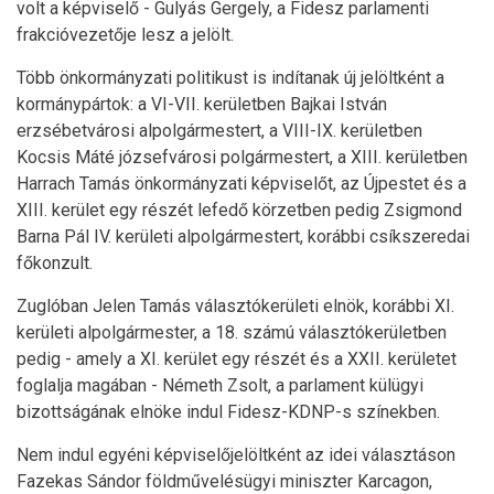
volt a képviselő - Gulyás Gergely, a Fidesz parlamenti
frakcióvezetője lesz a jelölt.
Több önkormányzati politikust is indítanak új jelöltként a
kormánypártok: a VI-VII. kerületben Bajkai István
erzsébetvárosi alpolgármestert, a VIII-IX. kerületben
Kocsis Máté józsefvárosi polgármestert, a XIII. kerületben
Harrach Tamás önkormányzati képviselőt, az Újpestet és a
XIII. kerület egy részét lefedő körzetben pedig Zsigmond
Barna Pál IV. kerületi alpolgármestert, korábbi csíkszeredai
főkonzult.
Zuglóban Jelen Tamás választókerületi elnök, korábbi XI.
kerületi alpolgármester, a 18. számú választókerületben
pedig - amely a XI. kerület egy részét és a XXII. kerületet
foglalja magában - Németh Zsolt, a parlament külügyi
bizottságának elnöke indul Fidesz-KDNP-s színekben.
Nem indul egyéni képviselőjelöltként az idei választáson
Fazekas Sándor földművelésügyi miniszter Karcagon,