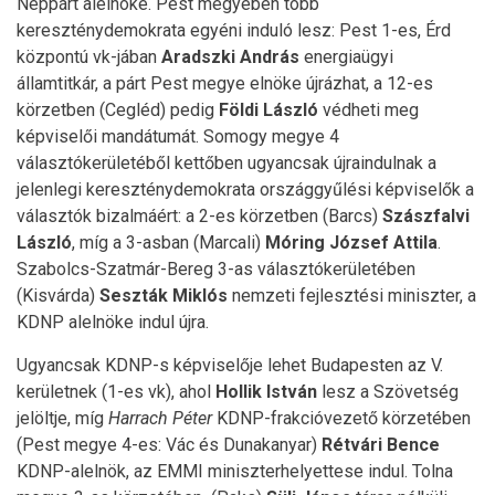
Néppárt alelnöke. Pest megyében több
kereszténydemokrata egyéni induló lesz: Pest 1-es, Érd
központú vk-jában
Aradszki András
energiaügyi
államtitkár, a párt Pest megye elnöke újrázhat, a 12-es
körzetben (Cegléd) pedig
Földi László
védheti meg
képviselői mandátumát. Somogy megye 4
választókerületéből kettőben ugyancsak újraindulnak a
jelenlegi kereszténydemokrata országgyűlési képviselők a
választók bizalmáért: a 2-es körzetben (Barcs)
Szászfalvi
László
, míg a 3-asban (Marcali)
Móring József Attila
.
Szabolcs-Szatmár-Bereg 3-as választókerületében
(Kisvárda)
Seszták Miklós
nemzeti fejlesztési miniszter, a
KDNP alelnöke indul újra.
Ugyancsak KDNP-s képviselője lehet Budapesten az V.
kerületnek (1-es vk), ahol
Hollik István
lesz a Szövetség
jelöltje, míg
Harrach Péter
KDNP-frakcióvezető körzetében
(Pest megye 4-es: Vác és Dunakanyar)
Rétvári Bence
KDNP-alelnök, az EMMI miniszterhelyettese indul. Tolna