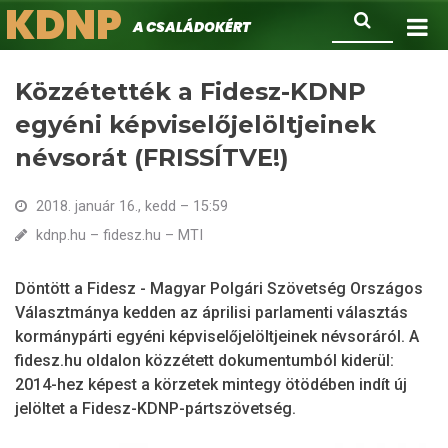
KDNP
Ugrás
Keresés
A családokért.
a
tartalomra
Közzétették a Fidesz-KDNP
egyéni képviselőjelöltjeinek
névsorát (FRISSÍTVE!)
2018. január 16., kedd – 15:59
kdnp.hu – fidesz.hu – MTI
Döntött a Fidesz - Magyar Polgári Szövetség Országos
Választmánya kedden az áprilisi parlamenti választás
kormánypárti egyéni képviselőjelöltjeinek névsoráról. A
fidesz.hu oldalon közzétett dokumentumból kiderül:
2014-hez képest a körzetek mintegy ötödében indít új
jelöltet a Fidesz-KDNP-pártszövetség.