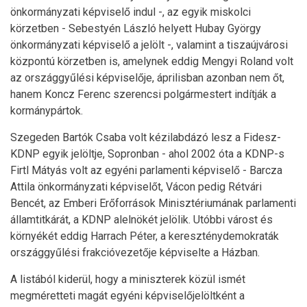
önkormányzati képviselő indul -, az egyik miskolci
körzetben - Sebestyén László helyett Hubay György
önkormányzati képviselő a jelölt -, valamint a tiszaújvárosi
központú körzetben is, amelynek eddig Mengyi Roland volt
az országgyűlési képviselője, áprilisban azonban nem őt,
hanem Koncz Ferenc szerencsi polgármestert indítják a
kormánypártok.
Szegeden Bartók Csaba volt kézilabdázó lesz a Fidesz-
KDNP egyik jelöltje, Sopronban - ahol 2002 óta a KDNP-s
Firtl Mátyás volt az egyéni parlamenti képviselő - Barcza
Attila önkormányzati képviselőt, Vácon pedig Rétvári
Bencét, az Emberi Erőforrások Minisztériumának parlamenti
államtitkárát, a KDNP alelnökét jelölik. Utóbbi várost és
környékét eddig Harrach Péter, a kereszténydemokraták
országgyűlési frakcióvezetője képviselte a Házban.
A listából kiderül, hogy a miniszterek közül ismét
megméretteti magát egyéni képviselőjelöltként a