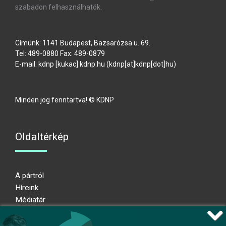
szabadon felhasználhatók.
Címünk: 1141 Budapest, Bazsarózsa u. 69.
Tel: 489-0880 Fax: 489-0879
E-mail:
kdnp
[kukac]
kdnp
.
hu
(kdnp[at]kdnp[dot]hu)
Minden jog fenntartva! © KDNP
Oldaltérkép
A pártról
Híreink
Médiatár
Impresszum
Adatkezelési nyilatkozat