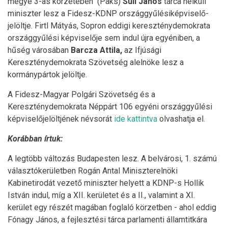
megye 3-as körzetében (Paks)
Süli János
tárca nélküli
miniszter lesz a Fidesz-KDNP országgyűlésiképviselő-
jelöltje. Firtl Mátyás, Sopron eddigi kereszténydemokrata
országgyűlési képviselője sem indul újra egyéniben, a
hűség városában
Barcza Attila,
az Ifjúsági
Kereszténydemokrata Szövetség alelnöke lesz a
kormánypártok jelöltje.
A Fidesz-Magyar Polgári Szövetség és a
Kereszténydemokrata Néppárt 106 egyéni országgyűlési
képviselőjelöltjének névsorát
ide kattintva
olvashatja el.
Korábban írtuk:
A legtöbb változás Budapesten lesz. A belvárosi, 1. számú
választókerületben Rogán Antal Miniszterelnöki
Kabinetirodát vezető miniszter helyett a KDNP-s Hollik
István indul, míg a XII. kerületet és a II., valamint a XI.
kerület egy részét magában foglaló körzetben - ahol eddig
Fónagy János, a fejlesztési tárca parlamenti államtitkára