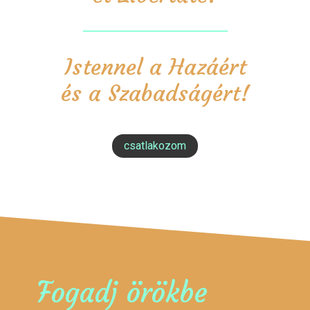
Istennel a Hazáért
és a Szabadságért!
csatlakozom
Fogadj örökbe