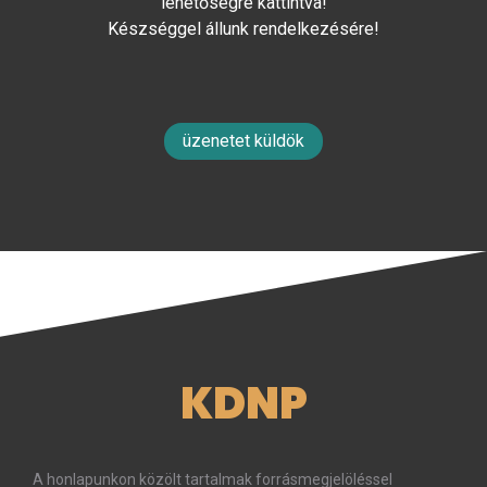
lehetőségre kattintva!
Készséggel állunk rendelkezésére!
üzenetet küldök
KDNP
A honlapunkon közölt tartalmak forrásmegjelöléssel