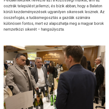
Példaértékűnek nevezte azt a közösségi munkát, ami az
osztrák települést jellemzi, és bízik abban, hogy a Balaton
körüli kezdeményezések ugyanilyen sikeresek lesznek. Az
összefogás, a tudásmegosztás a gazdák számára
különösen fontos, mert ez alapozhatja meg a magyar borok
nemzetközi sikerét – hangsúlyozta.