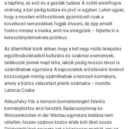
a napfény, az eső és a gazdák tudása. A szőlő ennélfogva
örökség, a bor pedig kultúra és jövő is egyben. Lehet ugyan,
hogy a mostani erőfeszítések gyümölcsét csak a
következő nemzedékek fogják élvezni, de épp emiatt
fontos mindaz a munka, amit ma elvégzünk – fejtette ki a
kereszténydemokrata politikus.
Az államtitkár bízik abban, hogy a két nagy múltú település
együttműködéséből kulturális és szakmai események,
találkozók jönnek majd létre, lakóik pedig hosszú távon is
számíthatnak egymásra. A kapcsolatok erősítésére törekvő
közösségek mindig számíthatnak a nemzeti kormányra,
amely a biztos választást jelenti számukra – mondta
Latorcai Csaba.
Rókusfalvy Pál, a nemzeti bormarketingért felelős
kormánybiztos arról beszélt, Badacsonytomaj és
Weissenkirchen in der Wachau egymásra találása nem
véletlen, hiszen számos közös érték köti őket össze.