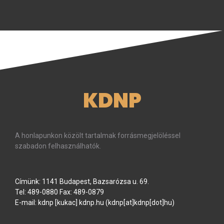
KDNP
A honlapunkon közölt tartalmak forrásmegjelöléssel
szabadon felhasználhatók.
Címünk: 1141 Budapest, Bazsarózsa u. 69.
Tel: 489-0880 Fax: 489-0879
E-mail:
kdnp
[kukac]
kdnp
.
hu
(kdnp[at]kdnp[dot]hu)