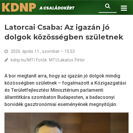
KDNP
Ugrás
Keresés
A családokért.
a
tartalomra
Latorcai Csaba: Az igazán jó
dolgok közösségben születnek
2026. április 11., szombat – 15:53
kdnp.hu/MTI Fotók: MTI/Lakatos Péter
A bor megtanít arra, hogy az igazán jó dolgok mindig
közösségben születnek – fogalmazott a Közigazgatási
és Területfejlesztési Minisztérium parlamenti
államtitkára szombaton Budapesten, a badacsonyi
borvidék gasztronómiai eseményének megnyitóján.