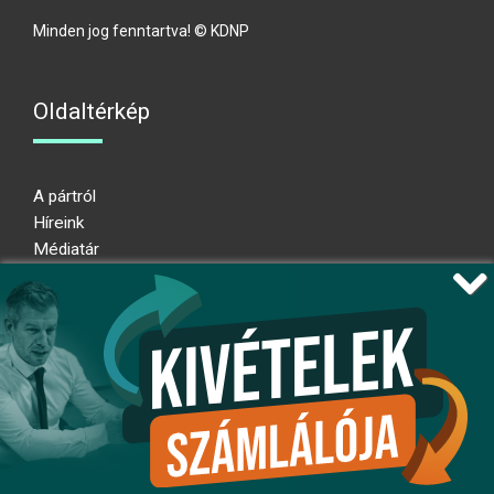
Minden jog fenntartva! © KDNP
Oldaltérkép
A pártról
Híreink
Médiatár
Impresszum
Adatkezelési nyilatkozat
Átláthatósági nyilatkozat
Ugrás az oldal tetejére
Kövessen minket!