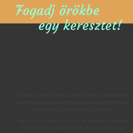
Fogadj örökbe
egy keresztet!
Országos akciónk célja az utak mentén, a települések
közterületein álló keresztek megmentése, felújítása és
állaguk megóvása az utókor számára.
Ha Ön is szeretne részt venni az akcióban, az alábbi
gombra kattintva tájékozódhat a
Fogadj örökbe egy