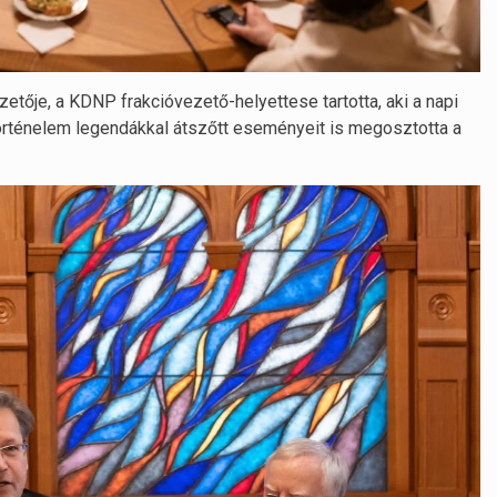
zetője, a KDNP frakcióvezető-helyettese tartotta, aki a napi
rténelem legendákkal átszőtt eseményeit is megosztotta a