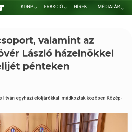
KDNP
FRAKCIÓ
HÍREK
MÉDIATÁR
KAPCSOLAT
soport, valamint az
övér László házelnökkel
lijét pénteken
s litván egyházi elöljárókkal imádkoztak közösen Közép-