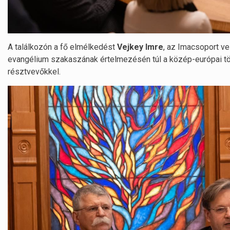
A találkozón a fő elmélkedést
Vejkey Imre
, az Imacsoport ve
evangélium szakaszának értelmezésén túl a közép-európai tö
résztvevőkkel.