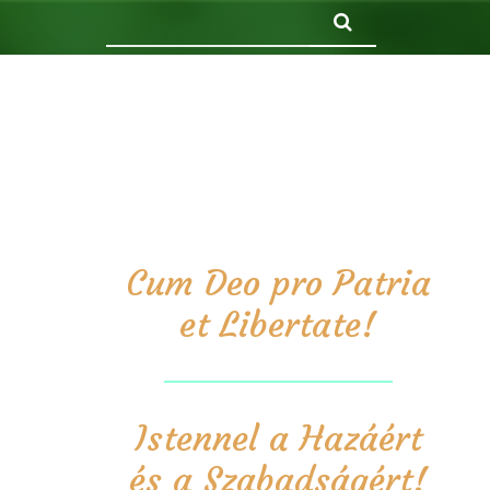
Keresés
Cum Deo pro Patria
et Libertate!
Istennel a Hazáért
és a Szabadságért!