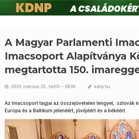
KDNP
A családokért.
Ugrás
a
tartalomra
A Magyar Parlamenti Imac
Imacsoport Alapítványa K
megtartotta 150. imaregge
2024. március 25., hétfő – 08:06
kdnp.hu
Az Imacsoport tagjai az összejövetelen lengyel, szlovák é
Európa és a Baltikum jelenéért, jövőjéért és a békéért.