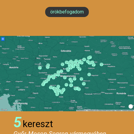
örökbefogadom
5
kereszt
Győr-Moson-Sopron vármegyében