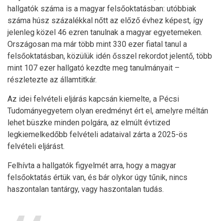
hallgatók száma is a magyar felsőoktatásban: utóbbiak
száma húsz százalékkal nőtt az előző évhez képest, így
jelenleg közel 46 ezren tanulnak a magyar egyetemeken.
Országosan ma már több mint 330 ezer fiatal tanul a
felsőoktatásban, közülük idén ősszel rekordot jelentő, több
mint 107 ezer hallgató kezdte meg tanulmányait –
részletezte az államtitkár.
Az idei felvételi eljárás kapcsán kiemelte, a Pécsi
Tudományegyetem olyan eredményt ért el, amelyre méltán
lehet büszke minden polgára, az elmúlt évtized
legkiemelkedőbb felvételi adataival zárta a 2025-ös
felvételi eljárást.
Felhívta a hallgatók figyelmét arra, hogy a magyar
felsőoktatás értük van, és bár olykor úgy tűnik, nincs
haszontalan tantárgy, vagy haszontalan tudás.