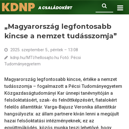
KDNP
Ugrás
Keresés
A családokért.
a
tartalomra
„Magyarország legfontosabb
kincse a nemzet tudásszomja”
2025. szeptember 5., péntek – 13:08
kdnp.hu/MTI/hellosajto.hu Fotó: Pécsi
Tudományegyetem
Magyarország legfontosabb kincse, értéke a nemzet
tudásszomja – fogalmazott a Pécsi Tudományegyetem
Közgazdaságtudományi Kar ünnepi tanévnyitóján a
felsőoktatásért, szak- és felnőttképzésért, fiatalokért
felelős államtitkár. Varga-Bajusz Veronika államtitkár
hangsúlyozta: az állam partnere kíván lenni a megújult
hazai felsőoktatási intézményeknek; ez az
együttműködés, közös munka teszi lehetővé, hogy