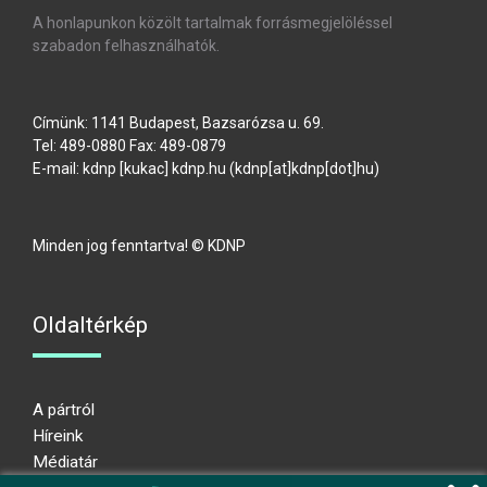
A honlapunkon közölt tartalmak forrásmegjelöléssel
szabadon felhasználhatók.
Címünk: 1141 Budapest, Bazsarózsa u. 69.
Tel: 489-0880 Fax: 489-0879
E-mail:
kdnp
[kukac]
kdnp
.
hu
(kdnp[at]kdnp[dot]hu)
Minden jog fenntartva! © KDNP
Oldaltérkép
A pártról
Híreink
Médiatár