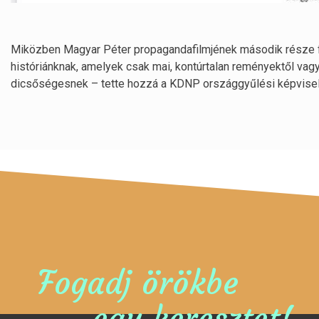
Miközben Magyar Péter propagandafilmjének második része foro
históriánknak, amelyek csak mai, kontúrtalan reményektől va
dicsőségesnek – tette hozzá a KDNP országgyűlési képvisel
Fogadj örökbe