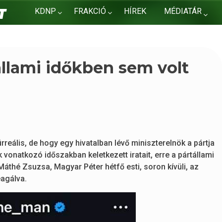
KDNP
FRAKCIÓ
HÍREK
MÉDIATÁR
KAPCSOLAT
állami időkben sem volt
rreális, de hogy egy hivatalban lévő miniszterelnök a pártja
natkozó időszakban keletkezett iratait, erre a pártállami
áthé Zsuzsa, Magyar Péter hétfő esti, soron kívüli, az
eagálva.