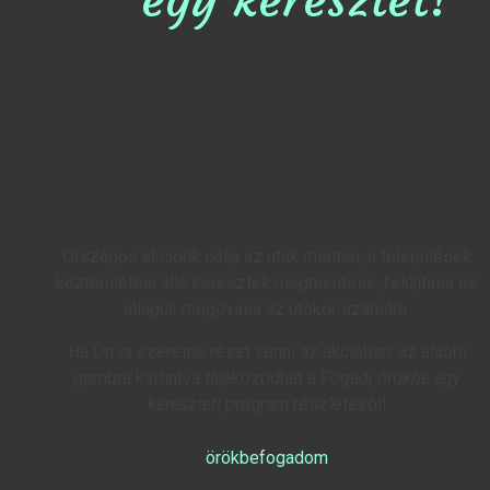
egy keresztet!
Országos akciónk célja az utak mentén, a települések
közterületein álló keresztek megmentése, felújítása és
állaguk megóvása az utókor számára.
Ha Ön is szeretne részt venni az akcióban, az alábbi
gombra kattintva tájékozódhat a
Fogadj örökbe egy
keresztet!
program részleteiről!
örökbefogadom