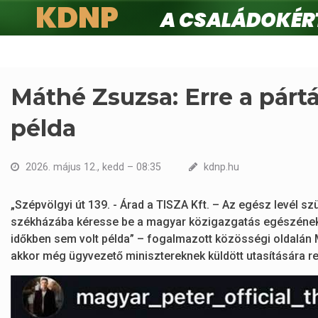
KDNP
A családokért.
Ugrás
a
tartalomra
Máthé Zsuzsa: Erre a párt
példa
2026. május 12., kedd – 08:35
kdnp.hu
„Szépvölgyi út 139. - Árad a TISZA Kft. – Az egész levél szü
székházába kéresse be a magyar közigazgatás egészének vo
időkben sem volt példa” – fogalmazott közösségi oldalán M
akkor még ügyvezető minisztereknek küldött utasítására r