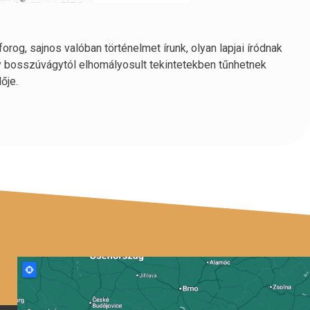
g, sajnos valóban történelmet írunk, olyan lapjai íródnak
gy bosszúvágytól elhomályosult tekintetekben tűnhetnek
ője.