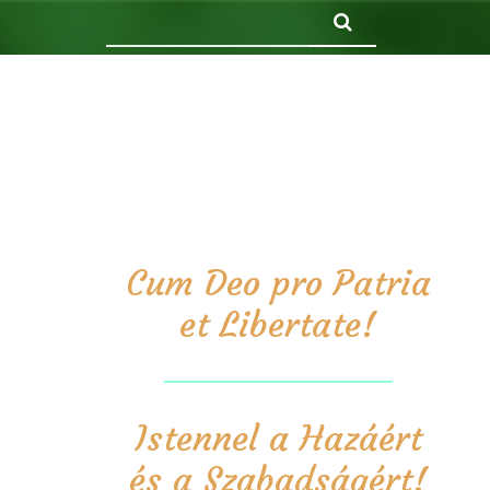
Keresés
Cum Deo pro Patria
et Libertate!
Istennel a Hazáért
és a Szabadságért!