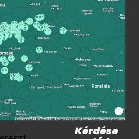
Kérdése
ereszt