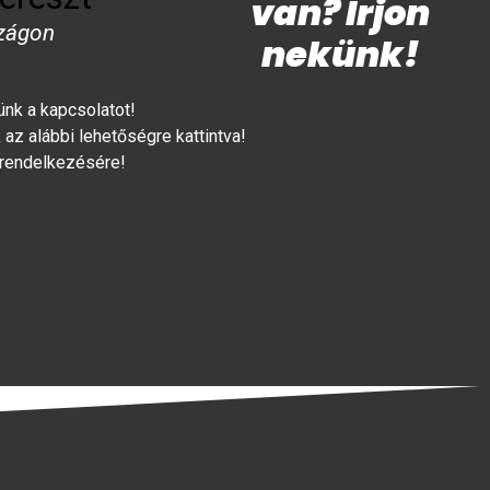
van? Írjon
zágon
nekünk!
lünk a kapcsolatot!
az alábbi lehetőségre kattintva!
 rendelkezésére!