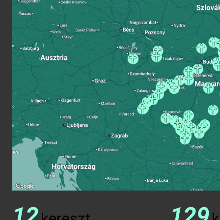
12
129
kereszt
k