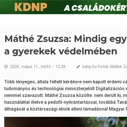
KDNP
A családokért.
Ugrás
a
tartalomra
Máthé Zsuzsa: Mindig egy
a gyerekek védelmében
2026. május 11., hétfő – 12:28
kdnp.hu Fotók: Máthé Z
Több lényeges, általa feltett kérdésre nem kapott érdemi 
tudományos és technológiai miniszterjelölt Digitalizációs 
nemmel szavazott. Máthé Zsuzsa közölte: nem derült ki, m
használattal illetve a pedofil-nyilvántartással, továbbá T
áthágását a köztársasági elnök elleni támadásnál Magyar P