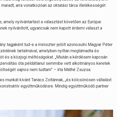
maradt, arra vonatkozóan az oktatási tárca illetékességét
, amely nyilvántartást a választást követően az Európai
ek nyilvánított, ugyancsak nem kapott érdemi választ a
ny tagjaként tud-e a miniszter-jelölt azonosulni Magyar Péter
szédének tartalmával, amelyben nyíltan megtámadta és
ököt és a közjogi méltóságokat. „Miután a kérdésem kapcsán
dszerváltás óta példátlanul semmibe vett alkotmányos keretek
löltségét sajnos nem tudtam” – írta Máthé Zsuzsa.
es munkát kívánt Tanács Zoltánnak, „és kölcsönösen vállalást
 konstruktív együttműködésre. Mindig együttműködő partner