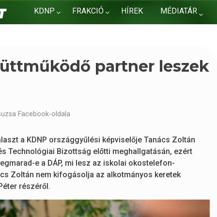
KDNP
FRAKCIÓ
HÍREK
MÉDIATÁR
KAPCSOLAT
üttműködő partner leszek
suzsa Facebook-oldala
választ a KDNP országgyűlési képviselője Tanács Zoltán
és Technológiai Bizottság előtti meghallgatásán, ezért
egmarad-e a DÁP, mi lesz az iskolai okostelefon-
anács Zoltán nem kifogásolja az alkotmányos keretek
éter részéről.