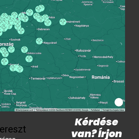
Kérdése
ereszt
van? Írjon