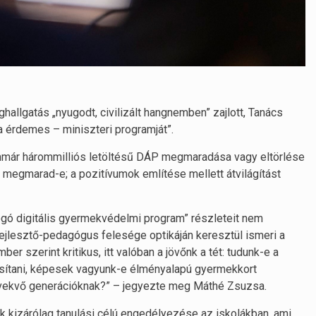
allgatás „nyugodt, civilizált hangnemben” zajlott, Tanács
 érdemes – miniszteri programját”.
immár hárommilliós letöltésű DÁP megmaradása vagy eltörlése
 megmarad-e; a pozitívumok említése mellett átvilágítást
ogó digitális gyermekvédelmi program” részleteit nem
ejlesztő-pedagógus felesége optikáján keresztül ismeri a
r szerint kritikus, itt valóban a jövőnk a tét: tudunk-e a
tosítani, képesek vagyunk-e élményalapú gyermekkort
lnövekvő generációknak?” – jegyezte meg Máthé Zsuzsa.
kizárólag tanulási célú engedélyezése az iskolákban, ami