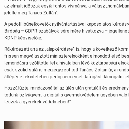
az elmúlt időszak egyik fontos vívmánya, a válasz „homályban 
jelölte meg Tanács Zoltán”.
A pedofil bűnelkövetők nyilvántartásával kapcsolatos kérdésre
Bíróság – GDPR szabályok sérelmére hivatkozva – jogellenesn
KDNP képviselője.
Rákérdezett arra az „alapkérdésre” is, hogy a következő kormá
frissen megválasztott miniszterelnökként elmondott első be
lemondásra szólította fel a hivatalban lévő köztársasági eln
csak szolid stiláris megjegyzést tett Tanács Zoltán úr, a ren
átlépése tekintetében pedig nem emelt kifogást, támogatni je
Hozzáfűzte: mindazonáltal az ülés után gratulált és eredmény
tettünk szívügyem, a digitális gyermekvédelem ügyében való
leszek a gyerekek védelmében!”