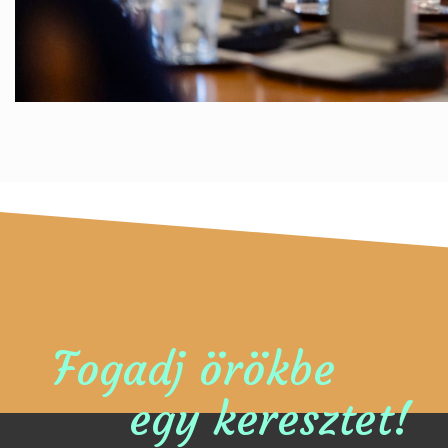
Fogadj örökbe
egy keresztet!