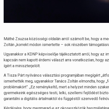
Máthé Zsuzsa közösségi oldalán arról számolt be, hogy a megh
Zoltán „korrekt módon ismertette – sok részében támogatásra
Ugyanakkor a KDNP képviselője tájékoztatott arról, hogy az 
kapcsán nem kapott érdemi választ arra vonatkozóan, hogy az
ígért a miniszterjelölt.
A Tisza Párt nyilvános választási programjában megígért „átf
ismerhették meg, ugyanakkor Tanács Zoltán elmondta, hogy „f
problémakört”. „Ez reménykeltő, mert a helyzet minden szakembe
gyermekeink egészséges testi, lelki, szellemi fejlődést biz
garantálni a digitális ártalmaktól és függéstől szenvedő fe
Kérdésére, hogy megmarad-e az okoseszközök használatának 