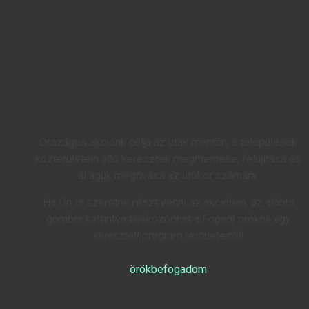
Országos akciónk célja az utak mentén, a települések
közterületein álló keresztek megmentése, felújítása és
állaguk megóvása az utókor számára.
Ha Ön is szeretne részt venni az akcióban, az alábbi
gombra kattintva tájékozódhat a
Fogadj örökbe egy
keresztet!
program részleteiről!
örökbefogadom