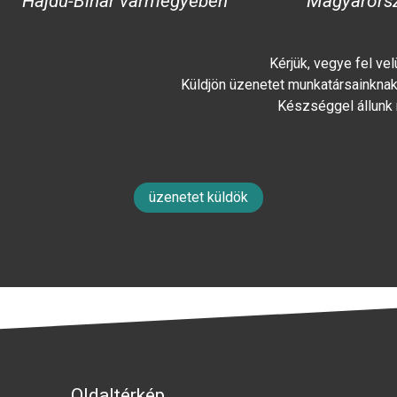
Hajdú-Bihar vármegyében
Magyarors
Kérjük, vegye fel ve
Küldjön üzenetet munkatársainknak 
Készséggel állunk
üzenetet küldök
Oldaltérkép