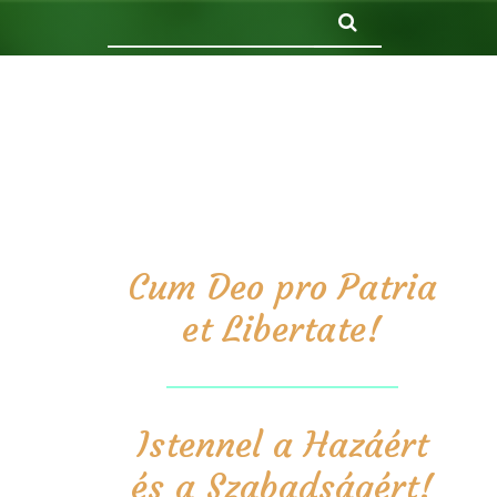
Keresés
Cum Deo pro Patria
et Libertate!
Istennel a Hazáért
és a Szabadságért!