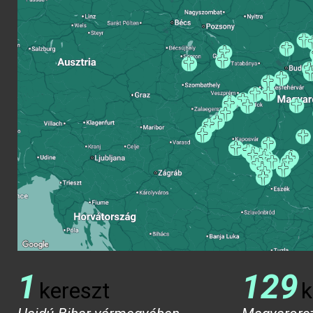
1
129
kereszt
k