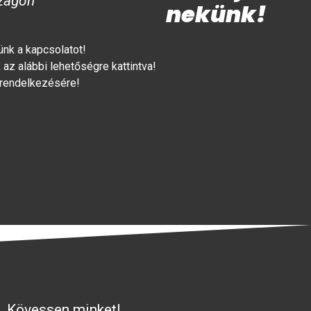
zágon
nekünk!
lünk a kapcsolatot!
az alábbi lehetőségre kattintva!
 rendelkezésére!
Kövessen minket!