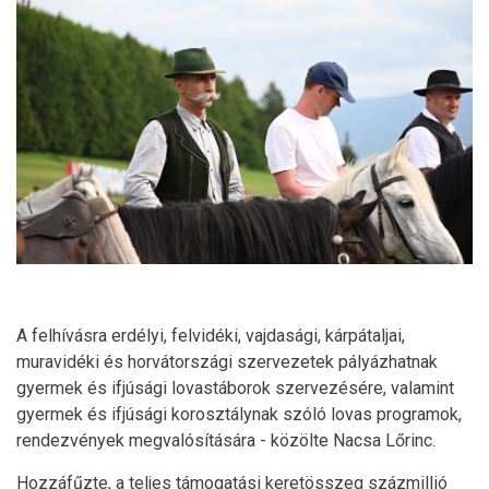
A felhívásra erdélyi, felvidéki, vajdasági, kárpátaljai,
muravidéki és horvátországi szervezetek pályázhatnak
gyermek és ifjúsági lovastáborok szervezésére, valamint
gyermek és ifjúsági korosztálynak szóló lovas programok,
rendezvények megvalósítására - közölte Nacsa Lőrinc.
Hozzáfűzte, a teljes támogatási keretösszeg százmillió