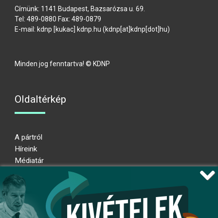
Címünk: 1141 Budapest, Bazsarózsa u. 69.
Tel: 489-0880 Fax: 489-0879
E-mail:
kdnp
[kukac]
kdnp
.
hu
(kdnp[at]kdnp[dot]hu)
Minden jog fenntartva! © KDNP
Oldaltérkép
A pártról
Híreink
Médiatár
Impresszum
Adatkezelési nyilatkozat
Átláthatósági nyilatkozat
Ugrás az oldal tetejére