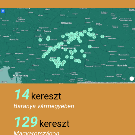
14
kereszt
Baranya vármegyében
129
kereszt
Magyarországon