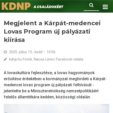
KDNP
Ugrás
Keresés
A családokért.
a
tartalomra
Megjelent a Kárpát-medencei
Lovas Program új pályázati
kiírása
2025. július 15., kedd – 10:06
kdnp.hu Fotók: Nacsa Lőrinc Facebook-oldala
A lovaskultúra fejlesztése, a lovas hagyományok
erősítése érdekében a kormányzat meghirdeti a Kárpát-
medencei lovas program új pályázati felhívását -
jelentette be a Miniszterelnökség nemzetpolitikáért
felelős államtitkára kedden, közösségi oldalán.