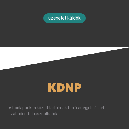
üzenetet küldök
KDNP
A honlapunkon közölt tartalmak forrásmegjelöléssel
szabadon felhasználhatók.