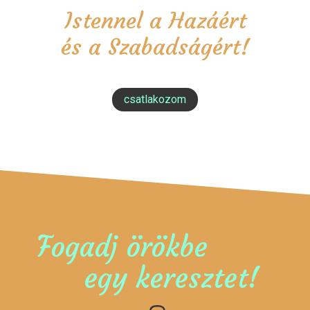
Istennel a Hazáért
és a Szabadságért!
csatlakozom
Fogadj örökbe
egy keresztet!