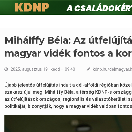
KDNP
A családokért.
Ugrás
a
tartalomra
Mihálffy Béla: Az útfelújít
magyar vidék fontos a k
2025. augusztus 19., kedd – 09:40
kdnp.hu/delmagyar.h
Újabb jelentős útfelújítás indult a dél-alföldi régióban köz
szakasz újul meg. Mihálffy Béla, a térség KDNP-s országgy
az útfelújítások országos, regionális és választókerületi s
politikáját, bizonyítják, hogy a magyar vidék valóban font