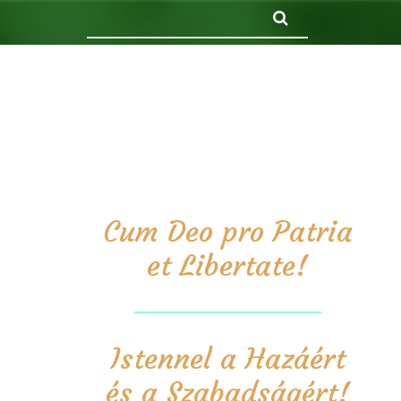
Keresés
Cum Deo pro Patria
et Libertate!
Istennel a Hazáért
és a Szabadságért!