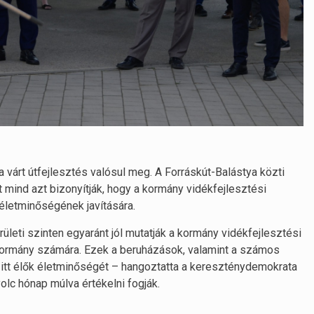
várt útfejlesztés valósul meg. A Forráskút-Balástya közti
kt mind azt bizonyítják, hogy a kormány vidékfejlesztési
életminőségének javítására.
rületi szinten egyaránt jól mutatják a kormány vidékfejlesztési
 a kormány számára. Ezek a beruházások, valamint a számos
z itt élők életminőségét – hangoztatta a kereszténydemokrata
yolc hónap múlva értékelni fogják.