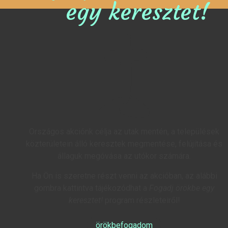
egy keresztet!
Országos akciónk célja az utak mentén, a települések
közterületein álló keresztek megmentése, felújítása és
állaguk megóvása az utókor számára.
Ha Ön is szeretne részt venni az akcióban, az alábbi
gombra kattintva tájékozódhat a
Fogadj örökbe egy
keresztet!
program részleteiről!
örökbefogadom