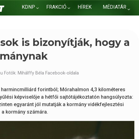
KDNP
FRAKCIÓ
HÍREK
MÉDIATÁR
KAPCSOLAT
ások is bizonyítják, hogy a
ormánynak
u Fotók: Mihálffy Béla Facebook-oldala
el harmincmilliárd forintból; Mórahalmon 4,3 kilométeres
űlési képviselője a hétfői sajtótájékoztatón hangsúlyozta:
zinten egyaránt jól mutatják a kormány vidékfejlesztési
os a kormány számára.