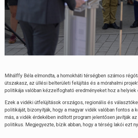
Mihálffy Béla elmondta, a homokháti térségben számos régóta 
útszakasz, az üllési belterületi felújítás és a mórahalmi proje
politikája valóban kézzelfogható eredményeket hoz a helyiek 
Ezek a vidéki útfelújítások országos, regionális és választóke
politikáját, bizonyítják, hogy a magyar vidék valóban fontos
más, a vidék érdekében indított program jelentősen javítják a
politikus. Megjegyezte, bízik abban, hogy a térség lakói ezt n