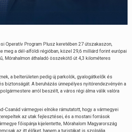
tési Operatív Program Plusz keretében 27 útszakaszon,
 meg a dél-alföldi régióban, közel 29,6 milliárd forint európai
elű, Mórahalmon áthaladó összekötő út 4,3 kilométeres
ek, a belterületen pedig új parkolók, gyalogátkelők és
és biztonságát. A beruházás ünnepélyes nyitórendezvényén a
lgármestere arról beszélt, a város régi álma válik valóra
d-Csanád vármegyei elnöke rámutatott, hogy a vármegyei
zerepeltek az utak fejlesztései, és a mostani források
ármegye főispánja kijelentette, Mórahalom Magyarország
csak az itt élőket, hanem a turistákat is szolgálja.