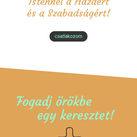
Istennel a Hazáért
és a Szabadságért!
csatlakozom
Fogadj örökbe
egy keresztet!