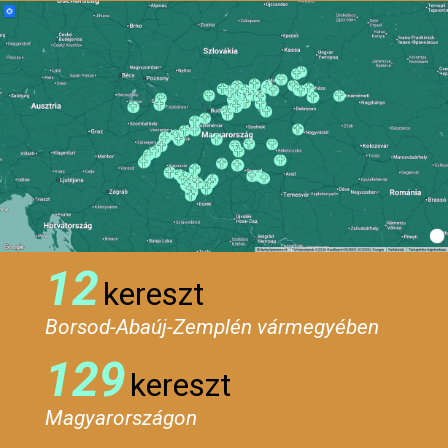
12
kereszt
Borsod-Abaúj-Zemplén vármegyében
129
kereszt
Magyarországon