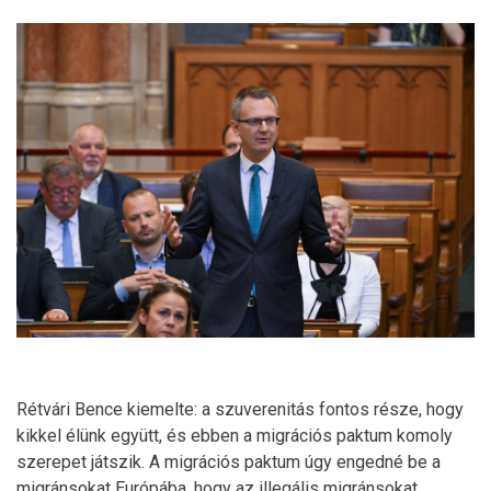
Rétvári Bence kiemelte: a szuverenitás fontos része, hogy
kikkel élünk együtt, és ebben a migrációs paktum komoly
szerepet játszik. A migrációs paktum úgy engedné be a
migránsokat Európába, hogy az illegális migránsokat