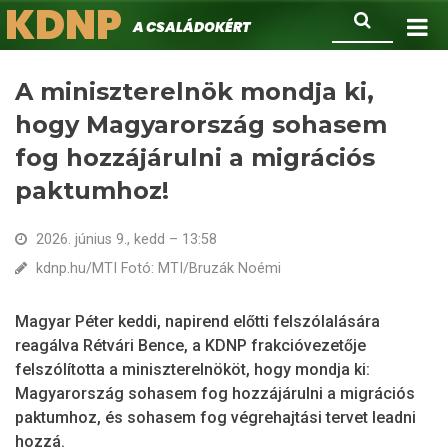
KDNP
Ugrás
Keresés
A családokért.
a
tartalomra
A miniszterelnök mondja ki,
hogy Magyarország sohasem
fog hozzájárulni a migrációs
paktumhoz!
2026. június 9., kedd – 13:58
kdnp.hu/MTI Fotó: MTI/Bruzák Noémi
Magyar Péter keddi, napirend előtti felszólalására
reagálva Rétvári Bence, a KDNP frakcióvezetője
felszólította a miniszterelnököt, hogy mondja ki:
Magyarország sohasem fog hozzájárulni a migrációs
paktumhoz, és sohasem fog végrehajtási tervet leadni
hozzá.