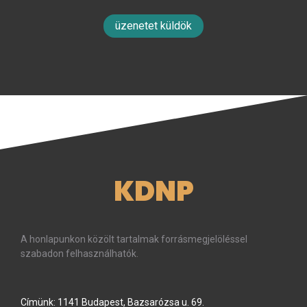
üzenetet küldök
KDNP
A honlapunkon közölt tartalmak forrásmegjelöléssel
szabadon felhasználhatók.
Címünk: 1141 Budapest, Bazsarózsa u. 69.