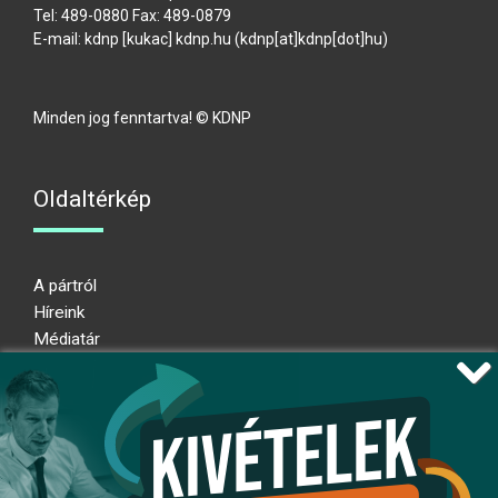
Tel: 489-0880 Fax: 489-0879
E-mail:
kdnp
[kukac]
kdnp
.
hu
(kdnp[at]kdnp[dot]hu)
Minden jog fenntartva! © KDNP
Oldaltérkép
A pártról
Híreink
Médiatár
Impresszum
Adatkezelési nyilatkozat
Átláthatósági nyilatkozat
Ugrás az oldal tetejére