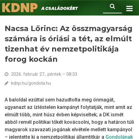
KDNP
Ugrás
Keresés
A családokért.
a
tartalomra
Nacsa Lőrinc: Az összmagyarság
számára is óriási a tét, az elmúlt
tizenhat év nemzetpolitikája
forog kockán
2026. február 27., péntek – 08:33
kdnp.hu/gondola.hu
A baloldal ezúttal sem hazudtolta meg önmagát,
ugyanazt az ízléstelen kampányt folytatják, mint amit az
elmúlt több, mint húsz évben képviseltek; a DK ismét
abból remél politikai tőkét kovácsolni, hogy a határon túli
magyarok szavazati jogának elvétele mellett kampányol
– jelentette ki a nemzetpolitikai államtitkár a
Gondolának