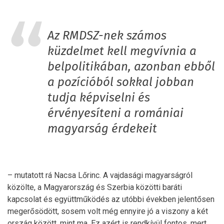
Az RMDSZ-nek számos
küzdelmet kell megvívnia a
belpolitikában, azonban ebből
a pozícióból sokkal jobban
tudja képviselni és
érvényesíteni a romániai
magyarság érdekeit
– mutatott rá Nacsa Lőrinc. A vajdasági magyarságról
közölte, a Magyarország és Szerbia közötti baráti
kapcsolat és együttműködés az utóbbi években jelentősen
megerősödött, sosem volt még ennyire jó a viszony a két
ország között, mint ma. Ez azért is rendkívül fontos, mert