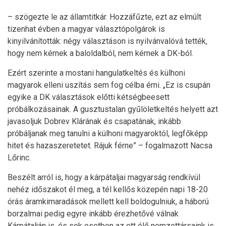
– szögezte le az államtitkár. Hozzáfűzte, ezt az elmúlt
tizenhat évben a magyar választópolgárok is
kinyilvánították: négy választáson is nyilvánvalóvá tették,
hogy nem kérnek a baloldalból, nem kérnek a DK-ból.
Ezért szerinte a mostani hangulatkeltés és külhoni
magyarok elleni uszítás sem fog célba érni. „Ez is csupán
egyike a DK választások előtti kétségbeesett
próbálkozásainak. A gusztustalan gyűlöletkeltés helyett azt
javasoljuk Dobrev Klárának és csapatának, inkább
próbáljanak meg tanulni a külhoni magyaroktól, legfőképp
hitet és hazaszeretetet. Rájuk férne” – fogalmazott Nacsa
Lőrinc.
Beszélt arról is, hogy a kárpátaljai magyarság rendkívül
nehéz időszakot él meg, a tél kellős közepén napi 18-20
órás áramkimaradások mellett kell boldogulniuk, a háború
borzalmai pedig egyre inkább érezhetővé válnak
Kárpátalján is, és sok esetben az ott élő nemzettársaink is