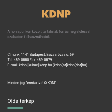
KDNP
A honlapunkon közölt tartalmak forrásmegjelöléssel
szabadon felhasználhatók.
Címünk: 1141 Budapest, Bazsarózsa u. 69.
Tel: 489-0880 Fax: 489-0879
E-mail:
kdnp
[kukac]
kdnp
.
hu
(kdnp[at]kdnp[dot]hu)
Minden jog fenntartva! © KDNP
Oldaltérkép