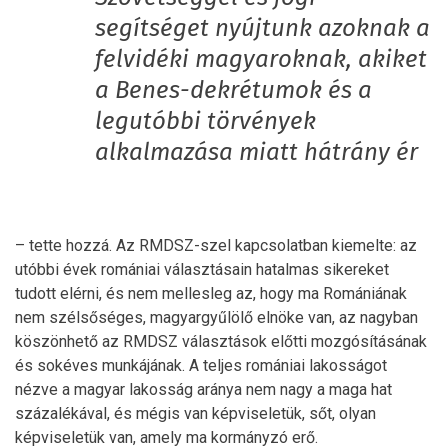
segítséget nyújtunk azoknak a
felvidéki magyaroknak, akiket
a Benes-dekrétumok és a
legutóbbi törvények
alkalmazása miatt hátrány ér
– tette hozzá. Az RMDSZ-szel kapcsolatban kiemelte: az
utóbbi évek romániai választásain hatalmas sikereket
tudott elérni, és nem mellesleg az, hogy ma Romániának
nem szélsőséges, magyargyűlölő elnöke van, az nagyban
köszönhető az RMDSZ választások előtti mozgósításának
és sokéves munkájának. A teljes romániai lakosságot
nézve a magyar lakosság aránya nem nagy a maga hat
százalékával, és mégis van képviseletük, sőt, olyan
képviseletük van, amely ma kormányzó erő.