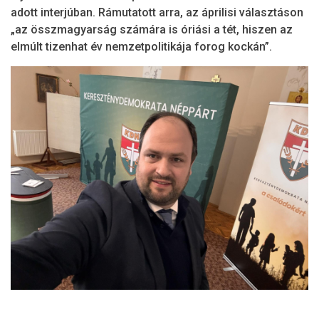
adott interjúban. Rámutatott arra, az áprilisi választáson
„az összmagyarság számára is óriási a tét, hiszen az
elmúlt tizenhat év nemzetpolitikája forog kockán”.