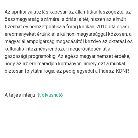
Az áprilisi választás kapcsán az államtitkár leszögezte, az
összmagyarság számára is óriási a tét, hiszen az elmúlt
tizenhat év nemzetpolitikája forog kockán. 2010 óta óriási
eredményeket értünk el a külhoni magyarsággal közösen, a
magyar állampolgárság megadásától kezdve az oktatási és
kulturális intézményrendszer megerősítésén át a
gazdasági programokig. Az egész magyar nemzet érdeke,
hogy az az erő maradjon kormányon, amely ezt a munkát
biztosan folytatni fogja, ez pedig egyedül a Fidesz-KDNP.
A teljes interjú
itt olvasható