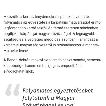
– közölte a kereszténydemokrata politikus. Jelezte,
folyamatos az egyeztetés a kárpátaljai magyarságot érintő
legfontosabb kérdésekről, és természetesen mindenben
segítjük a kárpátaljai magyar közösséget. A legnagyobb
segítség és a végleges megoldás azonban – amint azt a
kárpátajai magyarság vezetői is számtalanszor elmondták
– a béke lenne.
A Benes-dekrétumokról az államtitkár azt mondta, nemcsak
kisebbségi-, hanem emberi jogi szempontból is
elfogadhatatlanok.
Folyamatos egyeztetéseket
folytatunk a Magyar
Szövetséggel és jogi