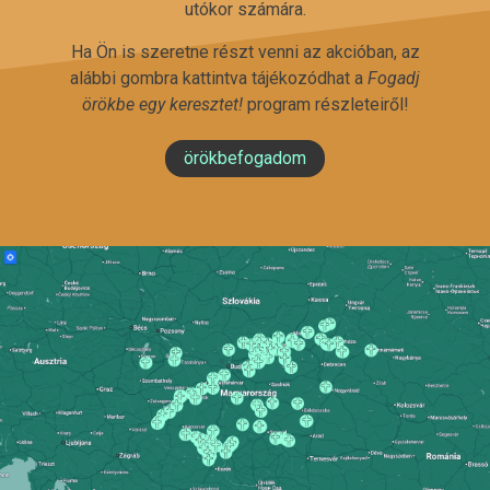
utókor számára.
Ha Ön is szeretne részt venni az akcióban, az
alábbi gombra kattintva tájékozódhat a
Fogadj
örökbe egy keresztet!
program részleteiről!
örökbefogadom