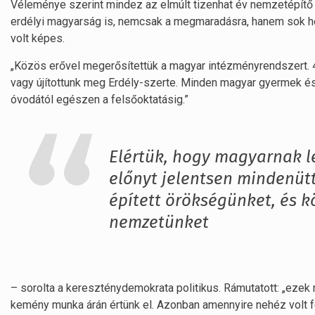
Véleménye szerint mindez az elmúlt tizenhat év nemzetépítő 
erdélyi magyarság is, nemcsak a megmaradásra, hanem sok he
volt képes.
„Közös erővel megerősítettük a magyar intézményrendszert. 
vagy újítottunk meg Erdély-szerte. Minden magyar gyermek és 
óvodától egészen a felsőoktatásig.”
Elértük, hogy magyarnak l
előnyt jelentsen mindenü
épített örökségünket, és k
nemzetünket
– sorolta a kereszténydemokrata politikus. Rámutatott: „eze
kemény munka árán értünk el. Azonban amennyire nehéz volt fe