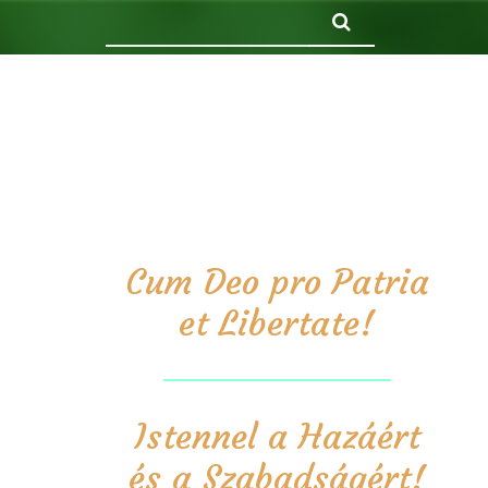
Keresés
Cum Deo pro Patria
et Libertate!
Istennel a Hazáért
és a Szabadságért!