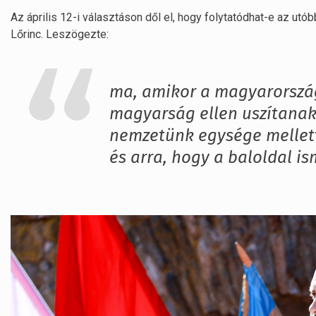
Az április 12-i választáson dől el, hogy folytatódhat-e az ut
Lőrinc. Leszögezte:
ma, amikor a magyarország
magyarság ellen uszítanak,
nemzetünk egysége mellett
és arra, hogy a baloldal i