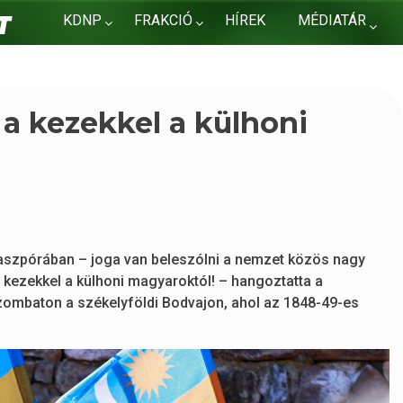
KDNP
FRAKCIÓ
HÍREK
MÉDIATÁR
KAPCSOLAT
 a kezekkel a külhoni
aszpórában – joga van beleszólni a nemzet közös nagy
a kezekkel a külhoni magyaroktól! – hangoztatta a
szombaton a székelyföldi Bodvajon, ahol az 1848-49-es