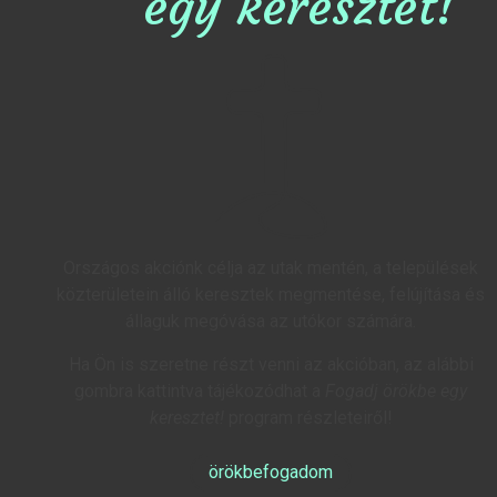
egy keresztet!
Országos akciónk célja az utak mentén, a települések
közterületein álló keresztek megmentése, felújítása és
állaguk megóvása az utókor számára.
Ha Ön is szeretne részt venni az akcióban, az alábbi
gombra kattintva tájékozódhat a
Fogadj örökbe egy
keresztet!
program részleteiről!
örökbefogadom