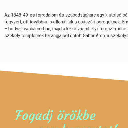
Az 1848-49-es forradalom és szabadságharc egyik utolsó bás
fegyvert, ott továbbra is ellenálltak a császári seregeknek. E
– bodvaji vashámorban, majd a kézdivásárhelyi Turóczi-műhely
székely templomok harangjaiból öntött Gábor Áron, a székelye
Fogadj örökbe