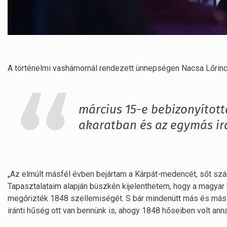
A történelmi vashámornál rendezett ünnepségen Nacsa Lőrinc 
március 15-e bebizonyított
akaratban és az egymás irá
„Az elmúlt másfél évben bejártam a Kárpát-medencét, sőt sz
Tapasztalataim alapján büszkén kijelenthetem, hogy a magyar 
megőrizték 1848 szellemiségét. S bár mindenütt más és más 
iránti hűség ott van bennünk is, ahogy 1848 hőseiben volt annak 