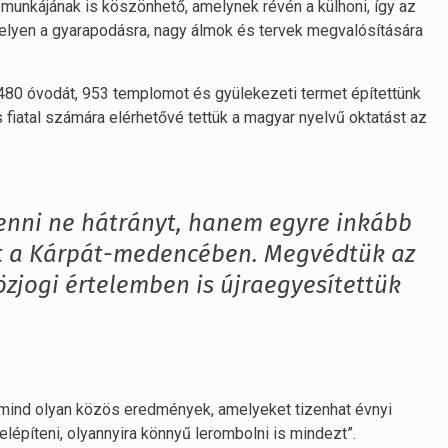
munkájának is köszönhető, amelynek révén a külhoni, így az
lyen a gyarapodásra, nagy álmok és tervek megvalósítására
480 óvodát, 953 templomot és gyülekezeti termet építettünk
fiatal számára elérhetővé tettük a magyar nyelvű oktatást az
enni ne hátrányt, hanem egyre inkább
tt a Kárpát-medencében. Megvédtük az
özjogi értelemben is újraegyesítettük
k mind olyan közös eredmények, amelyeket tizenhat évnyi
lépíteni, olyannyira könnyű lerombolni is mindezt”.