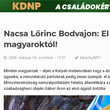
KDNP
A családokért.
Ugrás
a
tartalomra
Nacsa Lőrinc Bodvajon: El
magyaroktól!
2026. március 14., szombat – 17:37
kdnp.hu/MTI
Minden magyarnak – éljen a Kárpát-medencében vagy a di
ügyeibe, a nemzetáruló pártoknak pedig innen üzenjük: el 
Miniszterelnökség nemzetpolitikáért felelős államtitkára 
szabadságharc idején Gábor Áron az első ágyúit öntötte.