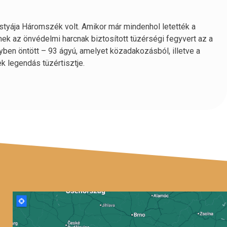
tyája Háromszék volt. Amikor már mindenhol letették a
nnek az önvédelmi harcnak biztosított tüzérségi fegyvert az a
ben öntött – 93 ágyú, amelyet közadakozásból, illetve a
k legendás tüzértisztje.