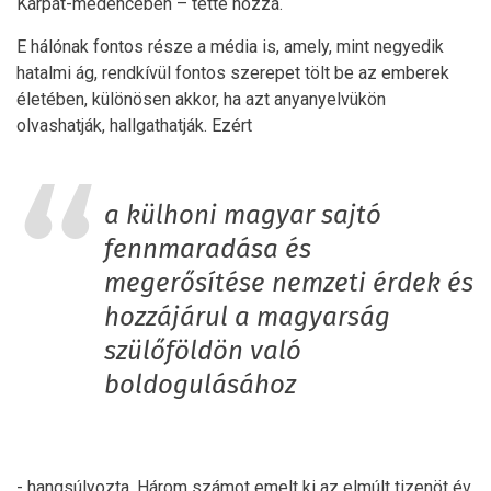
Kárpát-medencében – tette hozzá.
E hálónak fontos része a média is, amely, mint negyedik
hatalmi ág, rendkívül fontos szerepet tölt be az emberek
életében, különösen akkor, ha azt anyanyelvükön
olvashatják, hallgathatják. Ezért
a külhoni magyar sajtó
fennmaradása és
megerősítése nemzeti érdek és
hozzájárul a magyarság
szülőföldön való
boldogulásához
- hangsúlyozta. Három számot emelt ki az elmúlt tizenöt év