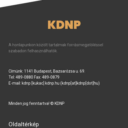
KDNP
A honlapunkon közölt tartalmak forrásmegjelöléssel
szabadon felhasználhatók.
Címünk: 1141 Budapest, Bazsarózsa u. 69.
Tel: 489-0880 Fax: 489-0879
E-mail:
kdnp
[kukac]
kdnp
.
hu
(kdnp[at]kdnp[dot]hu)
Minden jog fenntartva! © KDNP
Oldaltérkép