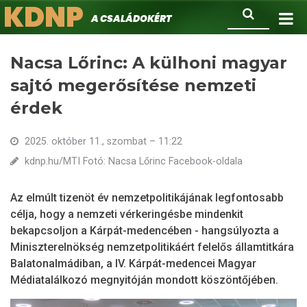
KDNP
Ugrás
Keresés
A családokért.
a
tartalomra
Nacsa Lőrinc: A külhoni magyar
sajtó megerősítése nemzeti
érdek
2025. október 11., szombat – 11:22
kdnp.hu/MTI Fotó: Nacsa Lőrinc Facebook-oldala
Az elmúlt tizenöt év nemzetpolitikájának legfontosabb
célja, hogy a nemzeti vérkeringésbe mindenkit
bekapcsoljon a Kárpát-medencében - hangsúlyozta a
Miniszterelnökség nemzetpolitikáért felelős államtitkára
Balatonalmádiban, a IV. Kárpát-medencei Magyar
Médiatalálkozó megnyitóján mondott köszöntőjében.