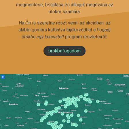
megmentése, felújítása és állaguk megóvása az
utókor számára.
Ha Ön is szeretne részt venni az akcióban, az
alábbi gombra kattintva tájékozódhat a
Fogadj
örökbe egy keresztet!
program részleteiről!
örökbefogadom