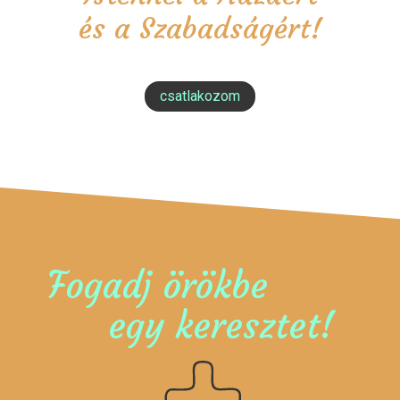
és a Szabadságért!
csatlakozom
Fogadj örökbe
egy keresztet!