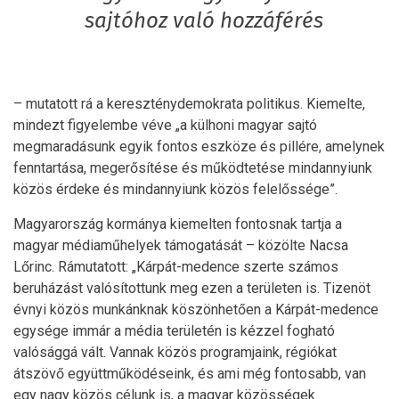
sajtóhoz való hozzáférés
– mutatott rá a kereszténydemokrata politikus. Kiemelte,
mindezt figyelembe véve „a külhoni magyar sajtó
megmaradásunk egyik fontos eszköze és pillére, amelynek
fenntartása, megerősítése és működtetése mindannyiunk
közös érdeke és mindannyiunk közös felelőssége”.
Magyarország kormánya kiemelten fontosnak tartja a
magyar médiaműhelyek támogatását – közölte Nacsa
Lőrinc. Rámutatott: „Kárpát-medence szerte számos
beruházást valósítottunk meg ezen a területen is. Tizenöt
évnyi közös munkánknak köszönhetően a Kárpát-medence
egysége immár a média területén is kézzel fogható
valósággá vált. Vannak közös programjaink, régiókat
átszövő együttműködéseink, és ami még fontosabb, van
egy nagy közös célunk is, a magyar közösségek