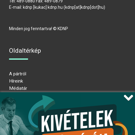
Tel: 489-0880 Fax: 489-0879
E-mail:
kdnp
[kukac]
kdnp
.
hu
(kdnp[at]kdnp[dot]hu)
Minden jog fenntartva! © KDNP
Oldaltérkép
A pártról
Híreink
Médiatár
Impresszum
Adatkezelési nyilatkozat
Átláthatósági nyilatkozat
Ugrás az oldal tetejére