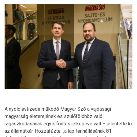
A nyolc évtizede működő Magyar Szó a vajdasági
magyarság életerejének és szülőföldhöz való
ragaszkodásának egyik fontos jelképévé vált – jelentette ki
az államtitkár. Hozzáfűzte, „a lap fennállásának 81.