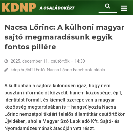
KDNP
Ugrás
Keresés
A családokért.
a
tartalomra
Nacsa Lőrinc: A külhoni magyar
sajtó megmaradásunk egyik
fontos pillére
2025. december 11., csütörtök – 14:30
kdnp.hu/MTI Fotó: Nacsa Lőrinc Facebook-oldala
A külhonban a sajtóra különösen igaz, hogy nem
pusztán információt közvetít, hanem közösséget épít,
identitást formál, és kiemelt szerepe van a magyar
közösség megtartásában is – hangsúlyozta Nacsa
Lőrinc nemzetpolitikáért felelős államtitkár csütörtökön
Újvidéken, ahol a Magyar Szó Lapkiadó Kft. Sajtó- és
Nyomdamúzeumának átadóján vett részt.