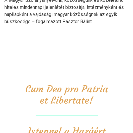
A Magyar Szó anyanyelvünk, közösségünk és közéletünk
hiteles mindennapi jelenlétét biztosítja, intézményként és
napilapként a vajdasági magyar közösségnek az egyik
büszkesége – fogalmazott Pásztor Bálint.
Cum Deo pro Patria
et Libertate!
Istennel a Hazáért