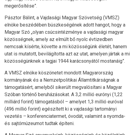
megerősítése”.
Pásztor Bálint, a Vajdasági Magyar Szövetség (VMSZ)
elnöke beszédében büszkeségének adott hangot, hogy a
Magyar Szó „olyan csúcsintézménye a vajdasági magyar
közösségnek, amely az elmúlt bő nyolc évtizedben
nemcsak kísérte, követte a mi közösségünk életét, hanem
utat is mutatott, bevilágította azt az utat, amelyen jártak a mi
közösségünknek a tagjai 1944 karácsonyától mostanáig”.
A VMSZ elnöke köszönetet mondott Magyarország
kormányának és a Nemzetpolitikai Államtitkárságnak a
támogatásért, amelyből sikerült megvalósítani a Magyar
Szóban történő beruházásokat. A 3,2 millió eurónyi (1,22
milliárd forint) támogatásból – amelyet 1,3 millió euróval
(496 millió forint) egészített ki a vajdasági tartományi
vezetés – konferenciatermet, óvodát, valamint a nyomda-
és sajtómúzeumot tudtak építeni.