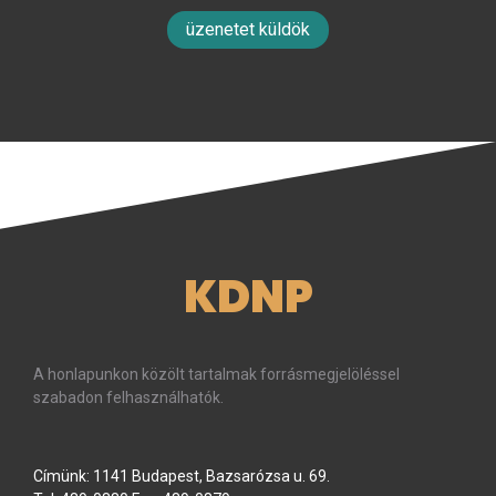
üzenetet küldök
KDNP
A honlapunkon közölt tartalmak forrásmegjelöléssel
szabadon felhasználhatók.
Címünk: 1141 Budapest, Bazsarózsa u. 69.