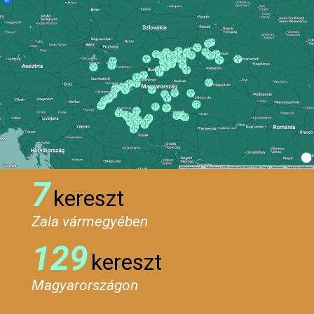
7
kereszt
Zala vármegyében
129
kereszt
Magyarországon