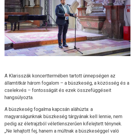
A Klarisszák koncerttermében tartott ünnepségen az
államtitkár három fogalom – a büszkeség, a közösség és a
cselekvés – fontosságát és ezek összefüggéseit
hangsúlyozta.
A büszkeség fogalma kapcsán aláhúzta: a
magyarságunknak büszkeség tárgyának kell lennie, nem
pedig az életrajzból véletlenszerűen kifelejtett ténynek.
„Ne lehajtott fej, hanem a múltnak a büszkeséggel való