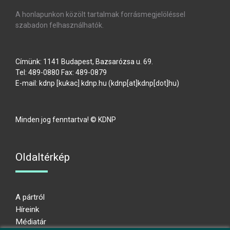
A honlapunkon közölt tartalmak forrásmegjelöléssel
szabadon felhasználhatók.
Címünk: 1141 Budapest, Bazsarózsa u. 69.
Tel: 489-0880 Fax: 489-0879
E-mail:
kdnp
[kukac]
kdnp
.
hu
(kdnp[at]kdnp[dot]hu)
Minden jog fenntartva! © KDNP
Oldaltérkép
A pártról
Híreink
Médiatár