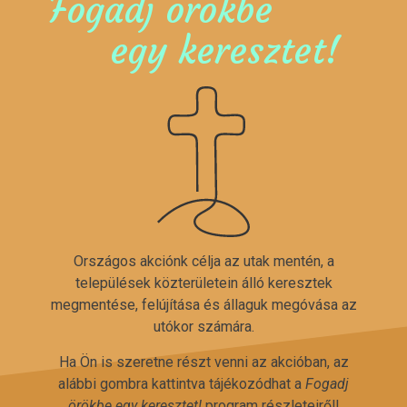
Fogadj örökbe
egy keresztet!
Országos akciónk célja az utak mentén, a
települések közterületein álló keresztek
megmentése, felújítása és állaguk megóvása az
utókor számára.
Ha Ön is szeretne részt venni az akcióban, az
alábbi gombra kattintva tájékozódhat a
Fogadj
örökbe egy keresztet!
program részleteiről!