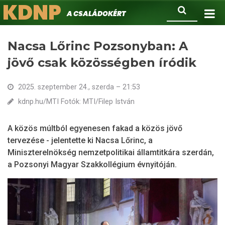
KDNP
Ugrás
Keresés
A családokért.
a
tartalomra
Nacsa Lőrinc Pozsonyban: A
jövő csak közösségben íródik
2025. szeptember 24., szerda – 21:53
kdnp.hu/MTI Fotók: MTI/Filep István
A közös múltból egyenesen fakad a közös jövő
tervezése - jelentette ki Nacsa Lőrinc, a
Miniszterelnökség nemzetpolitikai államtitkára szerdán,
a Pozsonyi Magyar Szakkollégium évnyitóján.