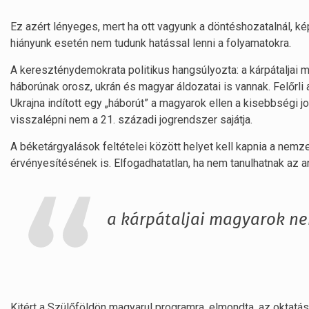
Ez azért lényeges, mert ha ott vagyunk a döntéshozatalnál, k
hiányunk esetén nem tudunk hatással lenni a folyamatokra.
A kereszténydemokrata politikus hangsúlyozta: a kárpátaljai 
háborúnak orosz, ukrán és magyar áldozatai is vannak. Felőrli
Ukrajna indított egy „háborút” a magyarok ellen a kisebbségi 
visszalépni nem a 21. századi jogrendszer sajátja.
A béketárgyalások feltételei között helyet kell kapnia a nem
érvényesítésének is. Elfogadhatatlan, ha nem tanulhatnak az a
a kárpátaljai magyarok ne
Kitért a Szülőföldön magyarul programra, elmondta, az oktatá