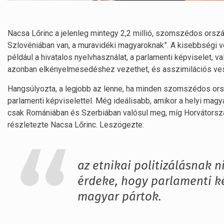
Nacsa Lőrinc a jelenleg mintegy 2,2 millió, szomszédos orszá
Szlovéniában van, a muravidéki magyaroknak”. A kisebbségi v
például a hivatalos nyelvhasználat, a parlamenti képviselet, va
azonban elkényelmesedéshez vezethet, és asszimilációs veszél
Hangsúlyozta, a legjobb az lenne, ha minden szomszédos or
parlamenti képviselettel. Még ideálisabb, amikor a helyi magy
csak Romániában és Szerbiában valósul meg, míg Horvátorszá
részletezte Nacsa Lőrinc. Leszögezte:
az etnikai politizálásnak 
érdeke, hogy parlamenti ké
magyar pártok.