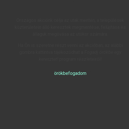
Országos akciónk célja az utak mentén, a települések
közterületein álló keresztek megmentése, felújítása és
állaguk megóvása az utókor számára.
Ha Ön is szeretne részt venni az akcióban, az alábbi
gombra kattintva tájékozódhat a
Fogadj örökbe egy
keresztet!
program részleteiről!
örökbefogadom