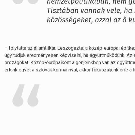
nemzetpolitikában, nem go
Tisztában vannak vele, ha
közösségeket, azzal az ő ku
– folytatta az államtitkár. Leszögezte: a közép-európai építke
úgy tudjuk eredményesen képviselni, ha együttműködünk. Az e
országokat. Közép-európaiként a génjeinkben van az együttmű
értünk egyet a szlovák kormánnyal, akkor fókuszáljunk erre a 