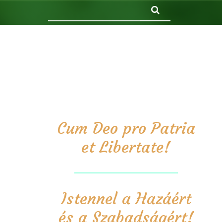
Keresés
Cum Deo pro Patria
et Libertate!
Istennel a Hazáért
és a Szabadságért!