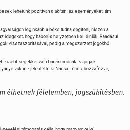
épesek lehetünk pozitívan alakítani az eseményeket, ám
magyarságon leginkább a béke tudna segíteni, hiszen a
 az idegeket, hogy háborús helyzetben kell élniük. Ráadásul
jogok visszaszorításával, pedig a megszerzett jogokból
zeti kisebbségekkel való bánásmódnak és jogaik
nyanyelvükön - jelentette ki Nacsa Lőrinc, hozzáfűzve,
m élhetnek félelemben, jogszűkítésben.
si-nevelési támogatás célja, hogy magyarnyelvű