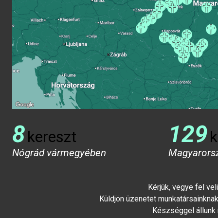
8
129
kereszt
k
Nógrád vármegyében
Magyarors
Kérjük, vegye fel ve
Küldjön üzenetet munkatársainknak 
Készséggel állunk