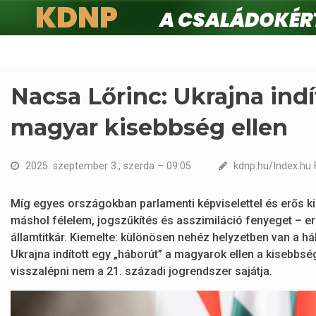
KDNP
A családokért.
Ugrás
a
tartalomra
Nacsa Lőrinc: Ukrajna indí
magyar kisebbség ellen
2025. szeptember 3., szerda – 09:05
kdnp.hu/Index.hu F
Míg egyes országokban parlamenti képviselettel és erős 
máshol félelem, jogszűkítés és asszimiláció fenyeget – er
államtitkár. Kiemelte: különösen nehéz helyzetben van a h
Ukrajna indított egy „háborút” a magyarok ellen a kisebbs
visszalépni nem a 21. századi jogrendszer sajátja.