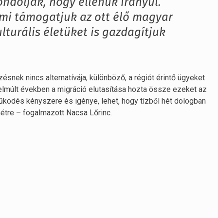
ndolják, hogy ellenük irányul.
 mi támogatjuk az ott élő magyar
lturális életüket is gazdagítjuk
zésnek nincs alternatívája, különböző, a régiót érintő ügyeket
lmúlt években a migráció elutasítása hozta össze ezeket az
ködés kényszere és igénye, lehet, hogy tízből hét dologban
hétre – fogalmazott Nacsa Lőrinc.