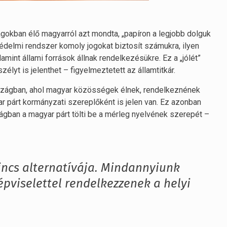
gokban élő magyarról azt mondta, „papíron a legjobb dolguk
édelmi rendszer komoly jogokat biztosít számukra, ilyen
lamint állami források állnak rendelkezésükre. Ez a „jólét”
yt is jelenthet – figyelmeztetett az államtitkár.
szágban, ahol magyar közösségek élnek, rendelkeznének
ar párt kormányzati szereplőként is jelen van. Ez azonban
gban a magyar párt tölti be a mérleg nyelvének szerepét –
nincs alternatívája. Mindannyiunk
pviselettel rendelkezzenek a helyi