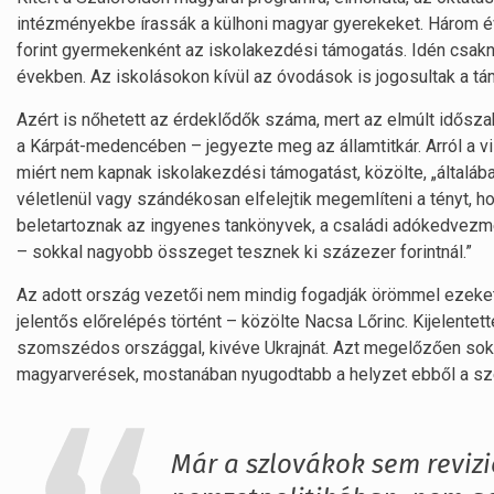
intézményekbe írassák a külhoni magyar gyerekeket. Három 
forint gyermekenként az iskolakezdési támogatás. Idén csakn
években. Az iskolásokon kívül az óvodások is jogosultak a tá
Azért is nőhetett az érdeklődők száma, mert az elmúlt idősz
a Kárpát-medencében – jegyezte meg az államtitkár. Arról a v
miért nem kapnak iskolakezdési támogatást, közölte, „általáb
véletlenül vagy szándékosan elfelejtik megemlíteni a tényt,
beletartoznak az ingyenes tankönyvek, a családi adókedvezm
– sokkal nagyobb összeget tesznek ki százezer forintnál.”
Az adott ország vezetői nem mindig fogadják örömmel ezeket
jelentős előrelépés történt – közölte Nacsa Lőrinc. Kijelentett
szomszédos országgal, kivéve Ukrajnát. Azt megelőzően sok
magyarverések, mostanában nyugodtabb a helyzet ebből a sz
Már a szlovákok sem reviz