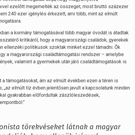
évvel ezelőtt megemelték az összeget, most bruttó százezer
em 240 ezer igénylés érkezett, ami több, mint az elmúlt
mogatásra.
akban a kormány támogatásával több magyar óvodát is átadtak
isszatérő kritikáról, hogy a magyarországi családok, gyerekek
an ellenzéki politikusok szoktak minket ezzel támadni. Ők
 hogy a magyarországi családtámogatási rendszer – amelybe
ények, valamint a gyermekek után járó családtámogatások is
 a támogatásokat, ám az elmúlt években ezen a téren is
e, „az elmúlt tíz évben jelentősen javult a kapcsolatunk minden
kal gyakrabban előfordultak zászlóleszedések,
empontból.”
ionista törekvéseket látnak a magyar