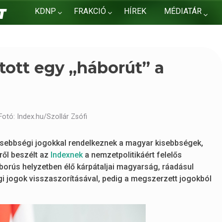
KDNP
FRAKCIÓ
HÍREK
MÉDIATÁR
KAPCSOLAT
tott egy „háborút” a
otó: Index.hu/Szollár Zsófi
kisebbségi jogokkal rendelkeznek a magyar kisebbségek,
ről beszélt az
Indexnek
a nemzetpolitikáért felelős
áborús helyzetben élő kárpátaljai magyarság, ráadásul
égi jogok visszaszorításával, pedig a megszerzett jogokból