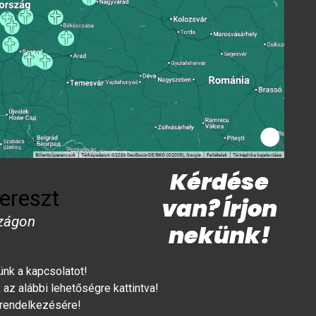
Kérdése
ereszt
van? Írjon
zágon
nekünk!
lünk a kapcsolatot!
az alábbi lehetőségre kattintva!
 rendelkezésére!