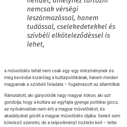
nemzet, amelyhez tartozni
nemcsak vérségi
leszármazással, hanem
tudással, cselekedetekkel és
szívbéli elköteleződéssel is
lehet,
a művelődés tehát nem csak egy-egy intézménynek és
még kevésbé kizárólag a kultúrpolitikának, hanem minden
magyarnak a szívbéli feladata – fogalmazott az államtitkár.
Rámutatott, aki gúnyolódik nagy magyar írókon, aki azt
gondolja, hogy a kultúra az egyfajta gyenge politikai giccs,
az nyilvánvalóan nem érti a magyar művelődést, és
akadályokat gördít a magyar művelődés útjába. Senkit sem
kötelező szeretni, de a teljesítményt tisztelni kell – tette