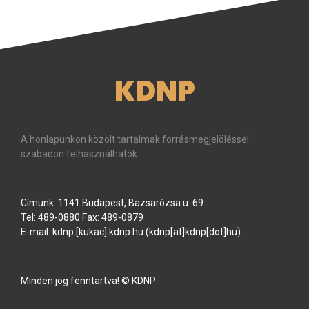
KDNP
A honlapunkon közölt tartalmak forrásmegjelöléssel
szabadon felhasználhatók.
Címünk: 1141 Budapest, Bazsarózsa u. 69.
Tel: 489-0880 Fax: 489-0879
E-mail:
kdnp
[kukac]
kdnp
.
hu
(kdnp[at]kdnp[dot]hu)
Minden jog fenntartva! © KDNP