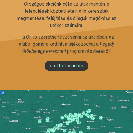
Országos akciónk célja az utak mentén, a
települések közterületein álló keresztek
megmentése, felújítása és állaguk megóvása az
utókor számára.
Ha Ön is szeretne részt venni az akcióban, az
alábbi gombra kattintva tájékozódhat a
Fogadj
örökbe egy keresztet!
program részleteiről!
örökbefogadom