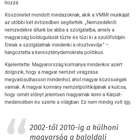
hozzá.
Köszönetet mondott mindazoknak, akik a VMMI munkáját
az utóbbi két évtizedben segítették. „Nemzedékről
nemzedékre állunk be abba a szolgálatba, amely a
magyarság boldogulását tűzte és tűzi ki a szülőföldjén.
Ennek a szolgálatnak mindenki a résztvevője” –
hangoztatta a kereszténydemokrata politikus.
Kijelentette: Magyarország kormánya mindenkor azért
dolgozik, hogy a magyar nemzet virágzása
megvalósulhasson mindenhol, ahol magyar közösségek
vannak. A magyar kormány nemzetpolitikájának a kulcsa,
hogy ismét előnyt jelentsen magyarnak lenni a Kárpát-
medencében és szerte a világban. Ez nem mindig volt így,
2002-től 2010-ig a külhoni
magyarság a baloldali