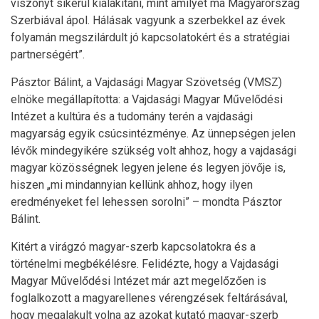
viszonyt sikerül kialakítani, mint amilyet ma Magyarország
Szerbiával ápol. Hálásak vagyunk a szerbekkel az évek
folyamán megszilárdult jó kapcsolatokért és a stratégiai
partnerségért”.
Pásztor Bálint, a Vajdasági Magyar Szövetség (VMSZ)
elnöke megállapította: a Vajdasági Magyar Művelődési
Intézet a kultúra és a tudomány terén a vajdasági
magyarság egyik csúcsintézménye. Az ünnepségen jelen
lévők mindegyikére szükség volt ahhoz, hogy a vajdasági
magyar közösségnek legyen jelene és legyen jövője is,
hiszen „mi mindannyian kellünk ahhoz, hogy ilyen
eredményeket fel lehessen sorolni” – mondta Pásztor
Bálint.
Kitért a virágzó magyar-szerb kapcsolatokra és a
történelmi megbékélésre. Felidézte, hogy a Vajdasági
Magyar Művelődési Intézet már azt megelőzően is
foglalkozott a magyarellenes vérengzések feltárásával,
hogy megalakult volna az azokat kutató magyar-szerb