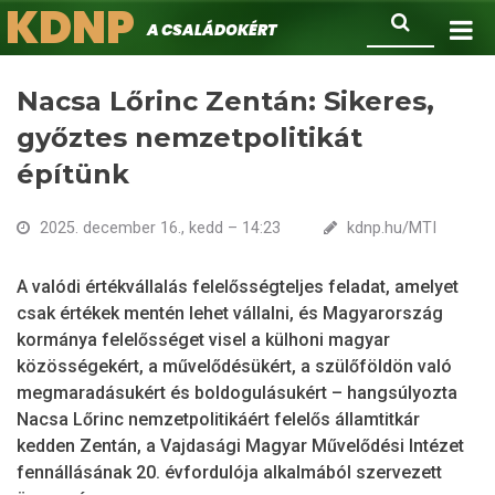
KDNP
Ugrás
Keresés
A családokért.
a
tartalomra
Nacsa Lőrinc Zentán: Sikeres,
győztes nemzetpolitikát
építünk
2025. december 16., kedd – 14:23
kdnp.hu/MTI
A valódi értékvállalás felelősségteljes feladat, amelyet
csak értékek mentén lehet vállalni, és Magyarország
kormánya felelősséget visel a külhoni magyar
közösségekért, a művelődésükért, a szülőföldön való
megmaradásukért és boldogulásukért – hangsúlyozta
Nacsa Lőrinc nemzetpolitikáért felelős államtitkár
kedden Zentán, a Vajdasági Magyar Művelődési Intézet
fennállásának 20. évfordulója alkalmából szervezett