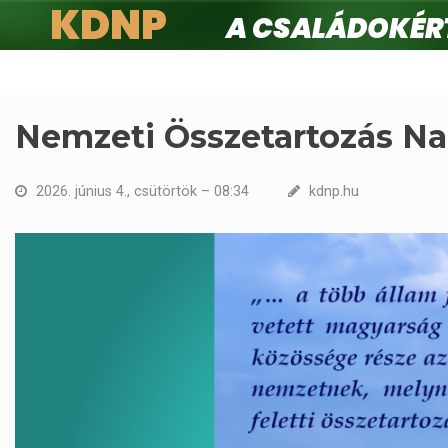
KDNP
A családokért.
Ugrás
a
tartalomra
Nemzeti Összetartozás Na
2026. június 4., csütörtök – 08:34
kdnp.hu