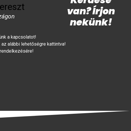
ereszt
van? Írjon
zágon
nekünk!
lünk a kapcsolatot!
az alábbi lehetőségre kattintva!
 rendelkezésére!