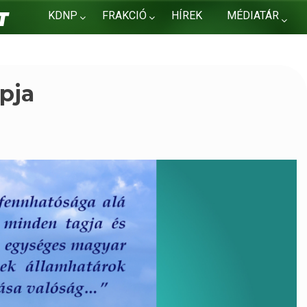
KDNP
FRAKCIÓ
HÍREK
MÉDIATÁR
KAPCSOLAT
pja