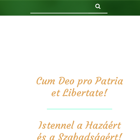
Keresés
Cum Deo pro Patria
et Libertate!
Istennel a Hazáért
és a Szabadságért!