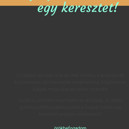
egy keresztet!
Országos akciónk célja az utak mentén, a települések
közterületein álló keresztek megmentése, felújítása és
állaguk megóvása az utókor számára.
Ha Ön is szeretne részt venni az akcióban, az alábbi
gombra kattintva tájékozódhat a
Fogadj örökbe egy
keresztet!
program részleteiről!
örökbefogadom