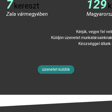
7
129
kereszt
k
Zala vármegyében
Magyarors
Kérjük, vegye fel ve
Küldjön üzenetet munkatársainknak 
Készséggel állunk
üzenetet küldök