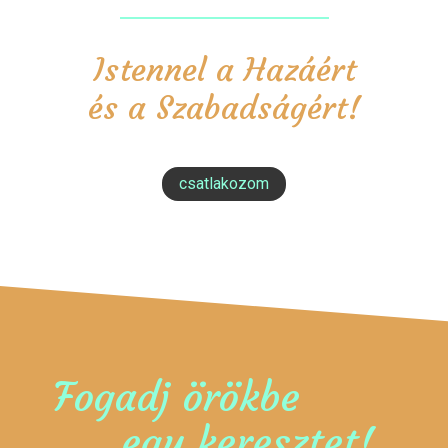
Istennel a Hazáért
és a Szabadságért!
csatlakozom
Fogadj örökbe
egy keresztet!