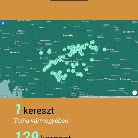
1
kereszt
Tolna vármegyében
129