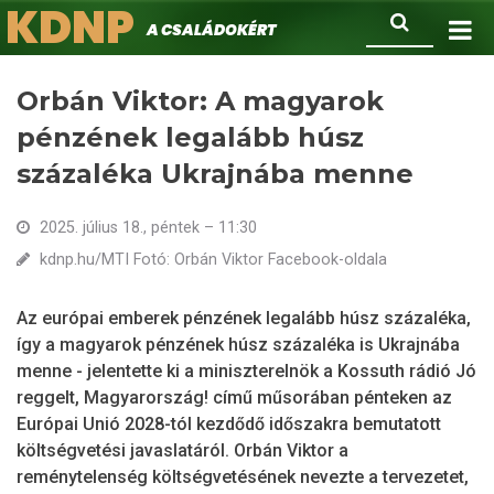
KDNP
Ugrás
Keresés
A családokért.
a
tartalomra
Orbán Viktor: A magyarok
pénzének legalább húsz
százaléka Ukrajnába menne
2025. július 18., péntek – 11:30
kdnp.hu/MTI Fotó: Orbán Viktor Facebook-oldala
Az európai emberek pénzének legalább húsz százaléka,
így a magyarok pénzének húsz százaléka is Ukrajnába
menne - jelentette ki a miniszterelnök a Kossuth rádió Jó
reggelt, Magyarország! című műsorában pénteken az
Európai Unió 2028-tól kezdődő időszakra bemutatott
költségvetési javaslatáról. Orbán Viktor a
reménytelenség költségvetésének nevezte a tervezetet,