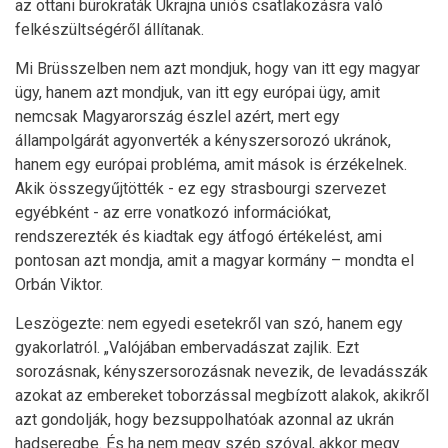
az ottani bürokraták Ukrajna uniós csatlakozásra való
felkészültségéről állítanak.
Mi Brüsszelben nem azt mondjuk, hogy van itt egy magyar
ügy, hanem azt mondjuk, van itt egy európai ügy, amit
nemcsak Magyarország észlel azért, mert egy
állampolgárát agyonverték a kényszersorozó ukránok,
hanem egy európai probléma, amit mások is érzékelnek.
Akik összegyűjtötték - ez egy strasbourgi szervezet
egyébként - az erre vonatkozó információkat,
rendszerezték és kiadtak egy átfogó értékelést, ami
pontosan azt mondja, amit a magyar kormány – mondta el
Orbán Viktor.
Leszögezte: nem egyedi esetekről van szó, hanem egy
gyakorlatról. „Valójában embervadászat zajlik. Ezt
sorozásnak, kényszersorozásnak nevezik, de levadásszák
azokat az embereket toborzással megbízott alakok, akikről
azt gondolják, hogy bezsuppolhatóak azonnal az ukrán
hadseregbe. És ha nem megy szép szóval, akkor megy