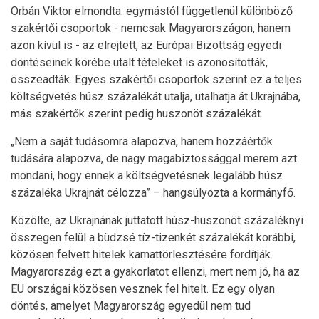
Orbán Viktor elmondta: egymástól függetlenül különböző
szakértői csoportok - nemcsak Magyarországon, hanem
azon kívül is - az elrejtett, az Európai Bizottság egyedi
döntéseinek körébe utalt tételeket is azonosították,
összeadták. Egyes szakértői csoportok szerint ez a teljes
költségvetés húsz százalékát utalja, utalhatja át Ukrajnába,
más szakértők szerint pedig huszonöt százalékát.
„Nem a saját tudásomra alapozva, hanem hozzáértők
tudására alapozva, de nagy magabiztossággal merem azt
mondani, hogy ennek a költségvetésnek legalább húsz
százaléka Ukrajnát célozza” – hangsúlyozta a kormányfő.
Közölte, az Ukrajnának juttatott húsz-huszonöt százaléknyi
összegen felül a büdzsé tíz-tizenkét százalékát korábbi,
közösen felvett hitelek kamattörlesztésére fordítják.
Magyarország ezt a gyakorlatot ellenzi, mert nem jó, ha az
EU országai közösen vesznek fel hitelt. Ez egy olyan
döntés, amelyet Magyarország egyedül nem tud