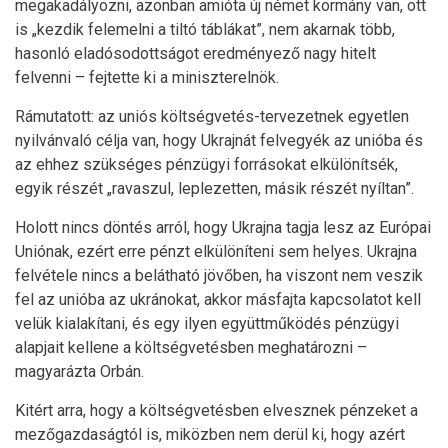
megakadályozni, azonban amióta új német kormány van, ott
is „kezdik felemelni a tiltó táblákat”, nem akarnak több,
hasonló eladósodottságot eredményező nagy hitelt
felvenni – fejtette ki a miniszterelnök.
Rámutatott: az uniós költségvetés-tervezetnek egyetlen
nyilvánvaló célja van, hogy Ukrajnát felvegyék az unióba és
az ehhez szükséges pénzügyi forrásokat elkülönítsék,
egyik részét „ravaszul, leplezetten, másik részét nyíltan”.
Holott nincs döntés arról, hogy Ukrajna tagja lesz az Európai
Uniónak, ezért erre pénzt elkülöníteni sem helyes. Ukrajna
felvétele nincs a belátható jövőben, ha viszont nem veszik
fel az unióba az ukránokat, akkor másfajta kapcsolatot kell
velük kialakítani, és egy ilyen együttműködés pénzügyi
alapjait kellene a költségvetésben meghatározni –
magyarázta Orbán.
Kitért arra, hogy a költségvetésben elvesznek pénzeket a
mezőgazdaságtól is, miközben nem derül ki, hogy azért