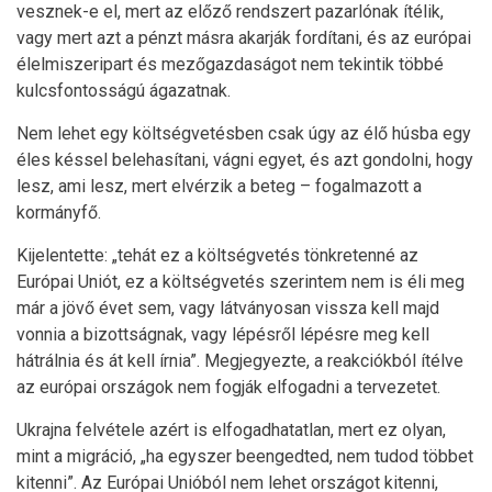
vesznek-e el, mert az előző rendszert pazarlónak ítélik,
vagy mert azt a pénzt másra akarják fordítani, és az európai
élelmiszeripart és mezőgazdaságot nem tekintik többé
kulcsfontosságú ágazatnak.
Nem lehet egy költségvetésben csak úgy az élő húsba egy
éles késsel belehasítani, vágni egyet, és azt gondolni, hogy
lesz, ami lesz, mert elvérzik a beteg – fogalmazott a
kormányfő.
Kijelentette: „tehát ez a költségvetés tönkretenné az
Európai Uniót, ez a költségvetés szerintem nem is éli meg
már a jövő évet sem, vagy látványosan vissza kell majd
vonnia a bizottságnak, vagy lépésről lépésre meg kell
hátrálnia és át kell írnia”. Megjegyezte, a reakciókból ítélve
az európai országok nem fogják elfogadni a tervezetet.
Ukrajna felvétele azért is elfogadhatatlan, mert ez olyan,
mint a migráció, „ha egyszer beengedted, nem tudod többet
kitenni”. Az Európai Unióból nem lehet országot kitenni,