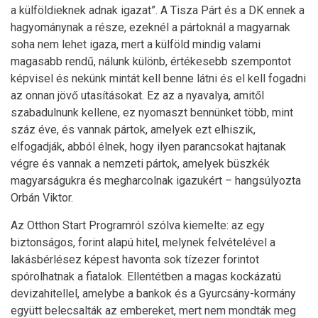
a külföldieknek adnak igazat”. A Tisza Párt és a DK ennek a
hagyománynak a része, ezeknél a pártoknál a magyarnak
soha nem lehet igaza, mert a külföld mindig valami
magasabb rendű, nálunk különb, értékesebb szempontot
képvisel és nekünk mintát kell benne látni és el kell fogadni
az onnan jövő utasításokat. Ez az a nyavalya, amitől
szabadulnunk kellene, ez nyomaszt bennünket több, mint
száz éve, és vannak pártok, amelyek ezt elhiszik,
elfogadják, abból élnek, hogy ilyen parancsokat hajtanak
végre és vannak a nemzeti pártok, amelyek büszkék
magyarságukra és megharcolnak igazukért – hangsúlyozta
Orbán Viktor.
Az Otthon Start Programról szólva kiemelte: az egy
biztonságos, forint alapú hitel, melynek felvételével a
lakásbérlésez képest havonta sok tízezer forintot
spórolhatnak a fiatalok. Ellentétben a magas kockázatú
devizahitellel, amelybe a bankok és a Gyurcsány-kormány
együtt belecsalták az embereket, mert nem mondták meg