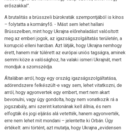
erőszakkal”.
A brutalitás a brüsszeli bürokraták szempontjából is kínos
– folytatta a kormányfő. - Mást sem lehet hallani
Brüsszelben, mint hogy Ukrajna előrehaladást valósított
meg az emberi jogok, az igazságszolgáltatás területén, a
korrupció elleni harcban. Azt látják, hogy Ukrajna nemhogy
érett, hanem már túlérett az európai uniós tagságra, aminek
semmi köze a valósághoz, ha valaki ismeri Ukrajnát, mert
mondjuk a szomszédja.
Általában arról, hogy egy ország igazságszolgáltatása,
adórendszere felkészült-e vagy sem, lehet vitatkozni, de
arról, hogy agyonvertek egy embert, mert nem akart
bevonulni, vagy úgy gondolta, hogy nem vonatkozik rá a
jogszabály, ami szerint katonának kell állnia, és nem
elfogták és jogi eljárás alá vetették, hanem agyonverték,
erre nem lehet mit mondani – jelentette ki Orbán. Úgy
értékelt: ami történt, azt mutatja, hogy Ukrajna „evidensen