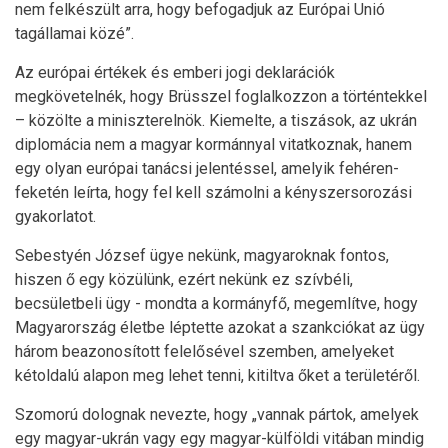
nem felkészült arra, hogy befogadjuk az Európai Unió
tagállamai közé”.
Az európai értékek és emberi jogi deklarációk
megkövetelnék, hogy Brüsszel foglalkozzon a történtekkel
– közölte a miniszterelnök. Kiemelte, a tiszások, az ukrán
diplomácia nem a magyar kormánnyal vitatkoznak, hanem
egy olyan európai tanácsi jelentéssel, amelyik fehéren-
feketén leírta, hogy fel kell számolni a kényszersorozási
gyakorlatot.
Sebestyén József ügye nekünk, magyaroknak fontos,
hiszen ő egy közülünk, ezért nekünk ez szívbéli,
becsületbeli ügy - mondta a kormányfő, megemlítve, hogy
Magyarország életbe léptette azokat a szankciókat az ügy
három beazonosított felelősével szemben, amelyeket
kétoldalú alapon meg lehet tenni, kitiltva őket a területéről.
Szomorú dolognak nevezte, hogy „vannak pártok, amelyek
egy magyar-ukrán vagy egy magyar-külföldi vitában mindig