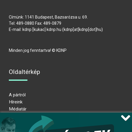
Címünk: 1141 Budapest, Bazsarózsa u. 69.
Tel: 489-0880 Fax: 489-0879
E-mail:
kdnp
[kukac]
kdnp
.
hu
(kdnp[at]kdnp[dot]hu)
Minden jog fenntartva! © KDNP
Oldaltérkép
A pártról
Híreink
Médiatár
Impresszum
Adatkezelési nyilatkozat
Átláthatósági nyilatkozat