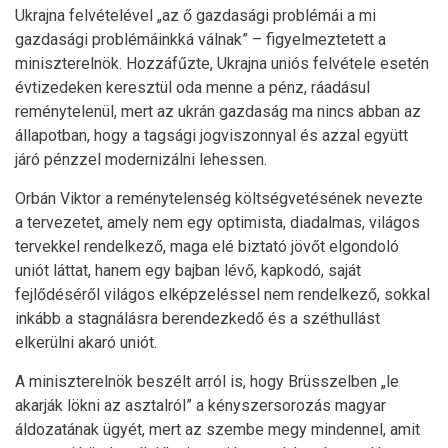
Ukrajna felvételével „az ő gazdasági problémái a mi
gazdasági problémáinkká válnak” – figyelmeztetett a
miniszterelnök. Hozzáfűzte, Ukrajna uniós felvétele esetén
évtizedeken keresztül oda menne a pénz, ráadásul
reménytelenül, mert az ukrán gazdaság ma nincs abban az
állapotban, hogy a tagsági jogviszonnyal és azzal együtt
járó pénzzel modernizálni lehessen.
Orbán Viktor a reménytelenség költségvetésének nevezte
a tervezetet, amely nem egy optimista, diadalmas, világos
tervekkel rendelkező, maga elé biztató jövőt elgondoló
uniót láttat, hanem egy bajban lévő, kapkodó, saját
fejlődéséről világos elképzeléssel nem rendelkező, sokkal
inkább a stagnálásra berendezkedő és a széthullást
elkerülni akaró uniót.
A miniszterelnök beszélt arról is, hogy Brüsszelben „le
akarják lökni az asztalról” a kényszersorozás magyar
áldozatának ügyét, mert az szembe megy mindennel, amit