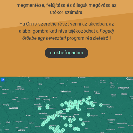
megmentése, felújítása és állaguk megóvása az
utókor számára.
Ha Ön is szeretne részt venni az akcióban, az
alábbi gombra kattintva tájékozódhat a
Fogadj
örökbe egy keresztet!
program részleteiről!
örökbefogadom