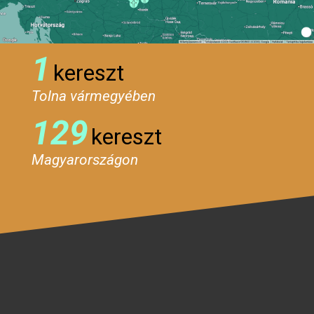
1
kereszt
Tolna vármegyében
129
kereszt
Magyarországon