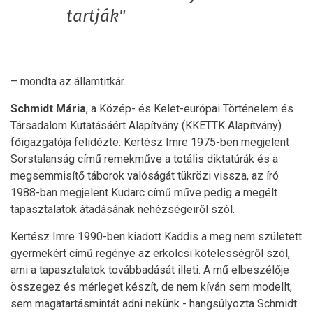
tartják"
– mondta az államtitkár.
Schmidt Mária
, a Közép- és Kelet-európai Történelem és
Társadalom Kutatásáért Alapítvány (KKETTK Alapítvány)
főigazgatója felidézte: Kertész Imre 1975-ben megjelent
Sorstalanság című remekműve a totális diktatúrák és a
megsemmisítő táborok valóságát tükrözi vissza, az író
1988-ban megjelent Kudarc című műve pedig a megélt
tapasztalatok átadásának nehézségeiről szól.
Kertész Imre 1990-ben kiadott Kaddis a meg nem született
gyermekért című regénye az erkölcsi kötelességről szól,
ami a tapasztalatok továbbadását illeti. A mű elbeszélője
összegez és mérleget készít, de nem kíván sem modellt,
sem magatartásmintát adni nekünk - hangsúlyozta Schmidt