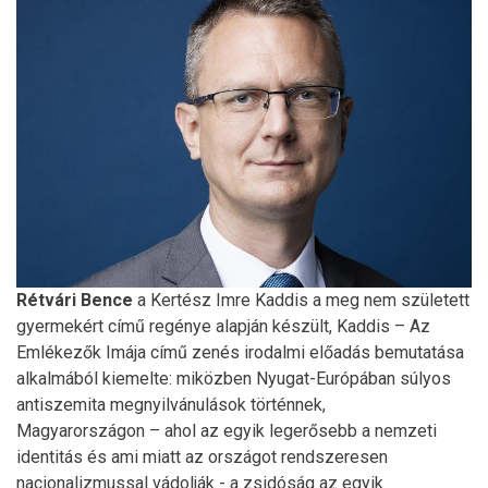
Rétvári Bence
a Kertész Imre Kaddis a meg nem született
gyermekért című regénye alapján készült, Kaddis – Az
Emlékezők Imája című zenés irodalmi előadás bemutatása
alkalmából kiemelte: miközben Nyugat-Európában súlyos
antiszemita megnyilvánulások történnek,
Magyarországon – ahol az egyik legerősebb a nemzeti
identitás és ami miatt az országot rendszeresen
nacionalizmussal vádolják - a zsidóság az egyik