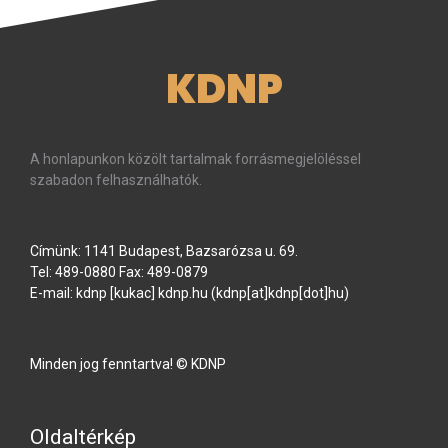
KDNP
A honlapunkon közölt tartalmak forrásmegjelöléssel
szabadon felhasználhatók.
Címünk: 1141 Budapest, Bazsarózsa u. 69.
Tel: 489-0880 Fax: 489-0879
E-mail:
kdnp
[kukac]
kdnp
.
hu
(kdnp[at]kdnp[dot]hu)
Minden jog fenntartva! © KDNP
Oldaltérkép