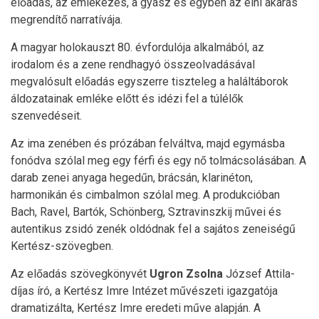
előadás, az emlékezés, a gyász és egyben az élni akarás
megrendítő narratívája.
A magyar holokauszt 80. évfordulója alkalmából, az
irodalom és a zene rendhagyó összeolvadásával
megvalósult előadás egyszerre tiszteleg a haláltáborok
áldozatainak emléke előtt és idézi fel a túlélők
szenvedéseit.
Az ima zenében és prózában felváltva, majd egymásba
fonódva szólal meg egy férfi és egy nő tolmácsolásában. A
darab zenei anyaga hegedűn, brácsán, klarinéton,
harmonikán és cimbalmon szólal meg. A produkcióban
Bach, Ravel, Bartók, Schönberg, Sztravinszkij művei és
autentikus zsidó zenék oldódnak fel a sajátos zeneiségű
Kertész-szövegben.
Az előadás szövegkönyvét
Ugron Zsolna
József Attila-
díjas író, a Kertész Imre Intézet művészeti igazgatója
dramatizálta, Kertész Imre eredeti műve alapján. A