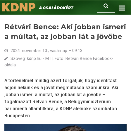
KDNP
Ugrás
Keresés
A családokért.
a
tartalomra
Rétvári Bence: Aki jobban ismeri
a múltat, az jobban lát a jövőbe
2024. november 10., vasárnap – 09:13
Szöveg: kdnp.hu - MTI, Fotó: Rétvári Bence Facebook-
oldala
A történelmet mindig azért forgatjuk, hogy identitást
adjon nekünk és a jövőt megmutassa számunkra. Aki
jobban ismeri a múltat, az jobban lát a jövőbe –
fogalmazott Rétvári Bence, a Belügyminisztérium
parlamenti államtitkára, a KDNP alelnöke szombaton
Budapesten.