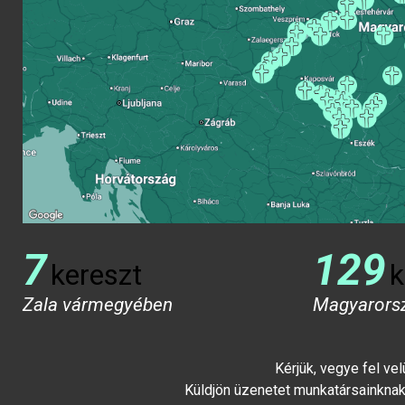
7
129
kereszt
k
Zala vármegyében
Magyarors
Kérjük, vegye fel ve
Küldjön üzenetet munkatársainknak 