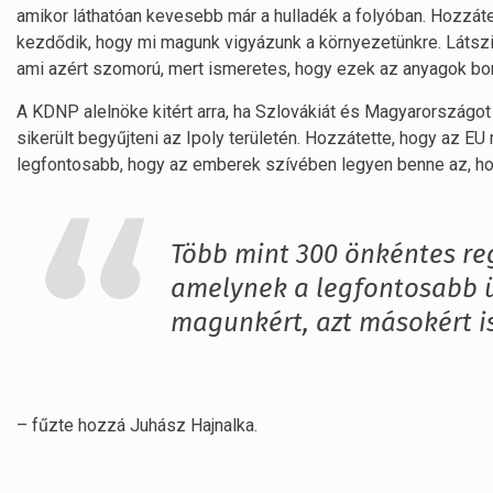
amikor láthatóan kevesebb már a hulladék a folyóban. Hozzát
kezdődik, hogy mi magunk vigyázunk a környezetünkre. Látszi
ami azért szomorú, mert ismeretes, hogy ezek az anyagok bom
A KDNP alelnöke kitért arra, ha Szlovákiát és Magyarországot
sikerült begyűjteni az Ipoly területén. Hozzátette, hogy az EU
legfontosabb, hogy az emberek szívében legyen benne az, ho
Több mint 300 önkéntes reg
amelynek a legfontosabb 
magunkért, azt másokért i
– fűzte hozzá Juhász Hajnalka.