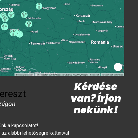
Kérdése
ereszt
van? Írjon
zágon
nekünk!
lünk a kapcsolatot!
az alábbi lehetőségre kattintva!