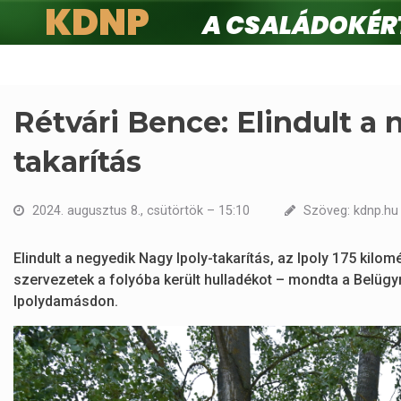
KDNP
A családokért.
Ugrás
a
tartalomra
Rétvári Bence: Elindult a
takarítás
2024. augusztus 8., csütörtök – 15:10
Szöveg: kdnp.hu 
Elindult a negyedik Nagy Ipoly-takarítás, az Ipoly 175 kilo
szervezetek a folyóba került hulladékot – mondta a Belügy
Ipolydamásdon.