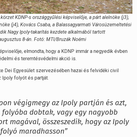
körzet KDNP-s országgyűlési képviselője, a párt alelnöke (j3),
lnöke (j4), Kovács Csaba, a Balassagyarmati Városüzemeltetési
dik Nagy Ipoly-takarítás kezdete alkalmából tartott
. augusztus 8-án. Fotó: MTI/Bruzák Noémi
képviselője, elmondta, hogy a KDNP immár a negyedik évben
édelmi és teremtésvédelmi akció is.
te Dei Egyesület szervezésében hazai és felvidéki civil
poly folyót és partját.
on végigmegy az Ipoly partján és azt,
a folyóba dobtak, vagy egy nagyobb
ort magával, összeszedik, hogy az Ipoly
i folyó maradhasson”