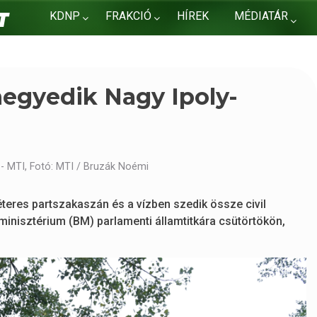
KDNP
FRAKCIÓ
HÍREK
MÉDIATÁR
KAPCSOLAT
 negyedik Nagy Ipoly-
- MTI, Fotó: MTI / Bruzák Noémi
méteres partszakaszán és a vízben szedik össze civil
minisztérium (BM) parlamenti államtitkára csütörtökön,