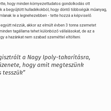
ette, hogy minden környezettudatos gondolkodás ott
k a begyűjtött hulladékokból, hogy döntő többségük műanyag,
lanak le a legnehezebben - tette hozzá a képviselő.
 együtt nézzük, akkor az elmúlt évben 3 tonna szemetet
 minden tagállama tehet különböző vállalásokat, de az a
gy a hazánkat nem szabad szeméttel eltölteni.
isztrált a Nagy Ipoly-takarításra,
üzenete, hogy amit megteszünk
s tesszük”