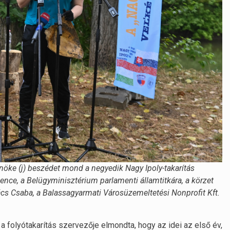
lnöke (j) beszédet mond a negyedik Nagy Ipoly-takarítás
Bence, a Belügyminisztérium parlamenti államtitkára, a körzet
ács Csaba, a Balassagyarmati Városüzemeltetési Nonprofit Kft.
a folyótakarítás szervezője elmondta, hogy az idei az első év,