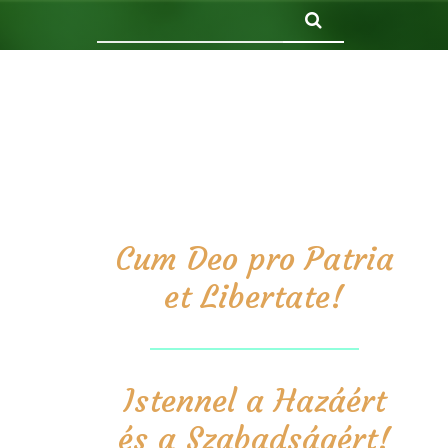
Keresés
Cum Deo pro Patria
et Libertate!
Istennel a Hazáért
és a Szabadságért!