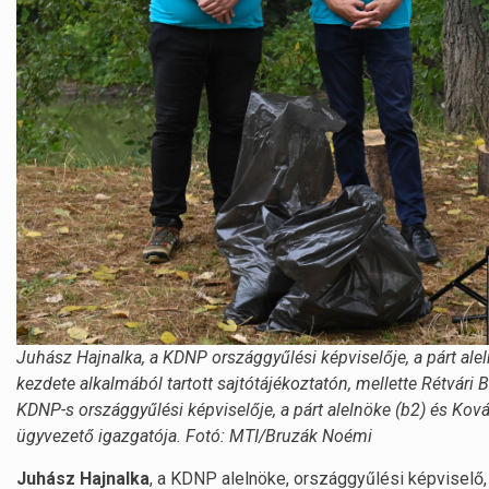
Juhász Hajnalka, a KDNP országgyűlési képviselője, a párt ale
kezdete alkalmából tartott sajtótájékoztatón, mellette Rétvári 
KDNP-s országgyűlési képviselője, a párt alelnöke (b2) és Kov
ügyvezető igazgatója. Fotó: MTI/Bruzák Noémi
Juhász Hajnalka
, a KDNP alelnöke, országgyűlési képviselő, 