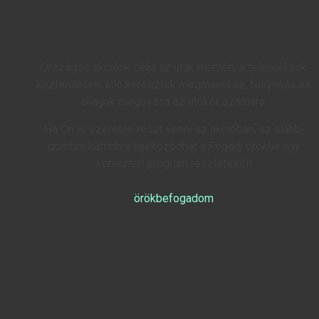
Országos akciónk célja az utak mentén, a települések
közterületein álló keresztek megmentése, felújítása és
állaguk megóvása az utókor számára.
Ha Ön is szeretne részt venni az akcióban, az alábbi
gombra kattintva tájékozódhat a
Fogadj örökbe egy
keresztet!
program részleteiről!
örökbefogadom