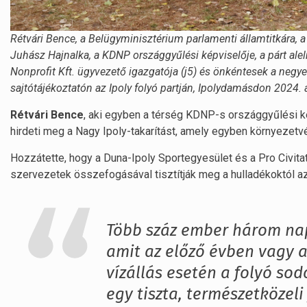
Rétvári Bence, a Belügyminisztérium parlamenti államtitkára, a 
Juhász Hajnalka, a KDNP országgyűlési képviselője, a párt ale
Nonprofit Kft. ügyvezető igazgatója (j5) és önkéntesek a negye
sajtótájékoztatón az Ipoly folyó partján, Ipolydamásdon 2024
Rétvári Bence
, aki egyben a térség KDNP-s országgyűlési 
hirdeti meg a Nagy Ipoly-takarítást, amely egyben környezetv
Hozzátette, hogy a Duna-Ipoly Sportegyesület és a Pro Civita
szervezetek összefogásával tisztítják meg a hulladékoktól az I
Több száz ember három nap
amit az előző évben vagy 
vízállás esetén a folyó sod
egy tiszta, természetközel