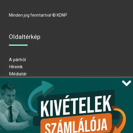
Minden jog fenntartva! © KDNP
Oldaltérkép
A pártról
Híreink
Médiatár
Impresszum
Adatkezelési nyilatkozat
Átláthatósági nyilatkozat
Ugrás az oldal tetejére
Kövessen minket!