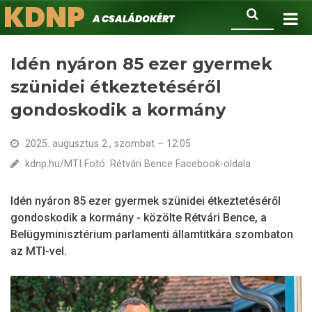
KDNP
Ugrás
Keresés
A családokért.
a
tartalomra
Idén nyáron 85 ezer gyermek
szünidei étkeztetéséről
gondoskodik a kormány
2025. augusztus 2., szombat – 12:05
kdnp.hu/MTI Fotó: Rétvári Bence Facebook-oldala
Idén nyáron 85 ezer gyermek szünidei étkeztetéséről
gondoskodik a kormány - közölte Rétvári Bence, a
Belügyminisztérium parlamenti államtitkára szombaton
az MTI-vel.