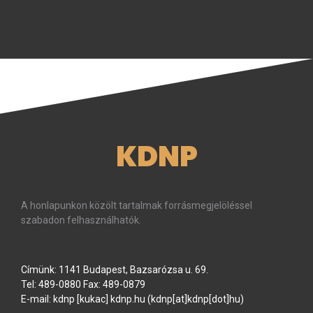
KDNP
A honlapunkon közölt tartalmak forrásmegjelöléssel
szabadon felhasználhatók.
Címünk: 1141 Budapest, Bazsarózsa u. 69.
Tel: 489-0880 Fax: 489-0879
E-mail:
kdnp
[kukac]
kdnp
.
hu
(kdnp[at]kdnp[dot]hu)