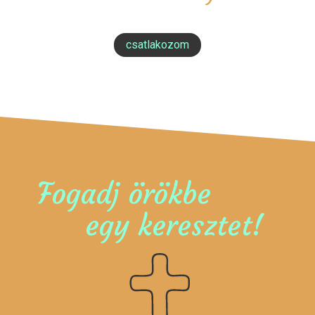
csatlakozom
Fogadj örökbe
egy keresztet!