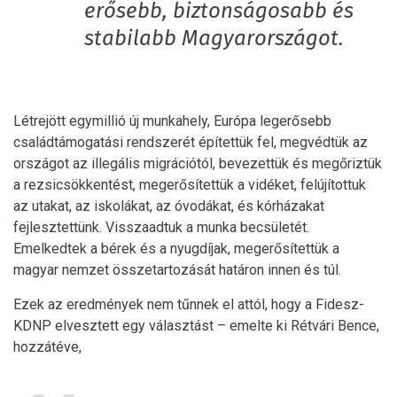
erősebb, biztonságosabb és
stabilabb Magyarországot.
Létrejött egymillió új munkahely, Európa legerősebb
családtámogatási rendszerét építettük fel, megvédtük az
országot az illegális migrációtól, bevezettük és megőriztük
a rezsicsökkentést, megerősítettük a vidéket, felújítottuk
az utakat, az iskolákat, az óvodákat, és kórházakat
fejlesztettünk. Visszaadtuk a munka becsületét.
Emelkedtek a bérek és a nyugdíjak, megerősítettük a
magyar nemzet összetartozását határon innen és túl.
Ezek az eredmények nem tűnnek el attól, hogy a Fidesz-
KDNP elvesztett egy választást – emelte ki Rétvári Bence,
hozzátéve,