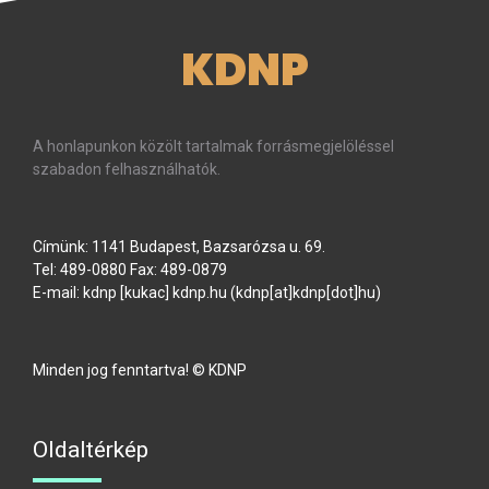
KDNP
A honlapunkon közölt tartalmak forrásmegjelöléssel
szabadon felhasználhatók.
Címünk: 1141 Budapest, Bazsarózsa u. 69.
Tel: 489-0880 Fax: 489-0879
E-mail:
kdnp
[kukac]
kdnp
.
hu
(kdnp[at]kdnp[dot]hu)
Minden jog fenntartva! © KDNP
Oldaltérkép