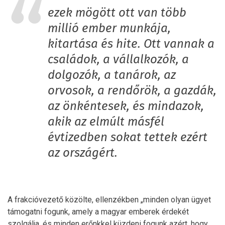
ezek mögött ott van több
millió ember munkája,
kitartása és hite. Ott vannak a
családok, a vállalkozók, a
dolgozók, a tanárok, az
orvosok, a rendőrök, a gazdák,
az önkéntesek, és mindazok,
akik az elmúlt másfél
évtizedben sokat tettek ezért
az országért.
A frakcióvezető közölte, ellenzékben „minden olyan ügyet
támogatni fogunk, amely a magyar emberek érdekét
szolgálja, és minden erőnkkel küzdeni fogunk azért, hogy