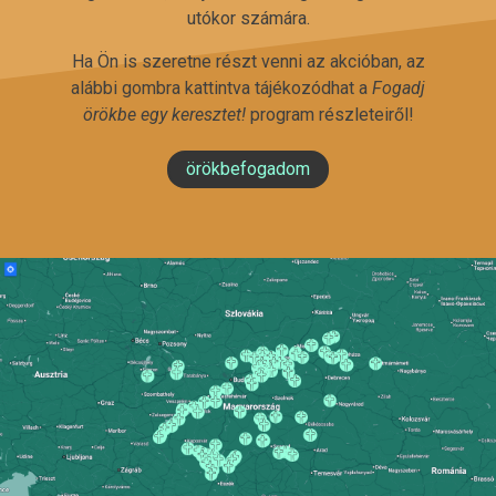
utókor számára.
Ha Ön is szeretne részt venni az akcióban, az
alábbi gombra kattintva tájékozódhat a
Fogadj
örökbe egy keresztet!
program részleteiről!
örökbefogadom