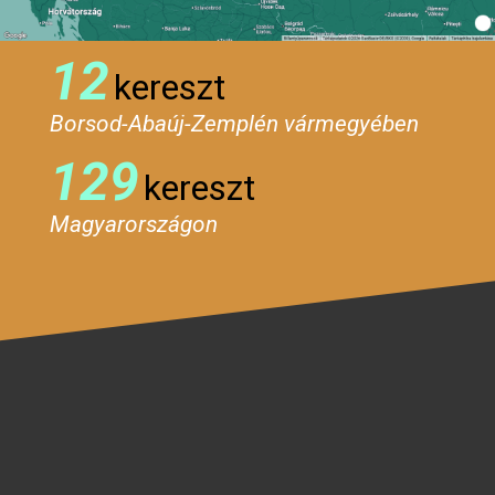
12
kereszt
Borsod-Abaúj-Zemplén vármegyében
129
kereszt
Magyarországon