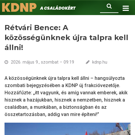
KDNP
Ugrás
Keresés
A családokért.
a
tartalomra
Rétvári Bence: A
közösségünknek újra talpra kell
állni!
2026. május 9., szombat – 09:19
kdnp.hu
A közösségünknek újra talpra kell állni – hangsúlyozta
szombati bejegyzésében a KDNP új frakcióvezetője.
Hozzáfűzte: „itt vagyunk, és amíg vannak emberek, akik
hisznek a hazájukban, hisznek a nemzetben, hisznek a
családban, a munkában, a biztonságban és az
összetartozásban, addig van mire építeni!”