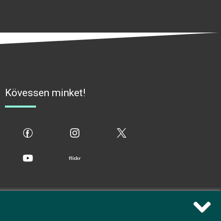
Kövessen minket!
fb
ig
x
yt
flickr