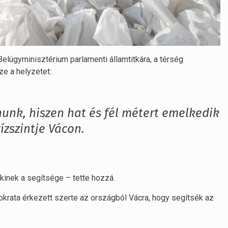
 Belügyminisztérium parlamenti államtitkára, a térség
e a helyzetet:
znunk, hiszen hat és fél métert emelkedik
ízszintje Vácon.
nkinek a segítsége – tette hozzá.
krata érkezett szerte az országból Vácra, hogy segítsék az