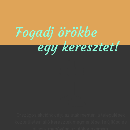
Fogadj örökbe
egy keresztet!
Országos akciónk célja az utak mentén, a települések
közterületein álló keresztek megmentése, felújítása és
állaguk megóvása az utókor számára.