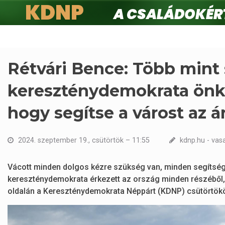
KDNP
A családokért.
Ugrás
a
tartalomra
Rétvári Bence: Több mint 
kereszténydemokrata önké
hogy segítse a várost az á
2024. szeptember 19., csütörtök – 11:55
kdnp.hu - vas
Vácott minden dolgos kézre szükség van, minden segítség 
kereszténydemokrata érkezett az ország minden részéből,
oldalán a Kereszténydemokrata Néppárt (KDNP) csütörtök