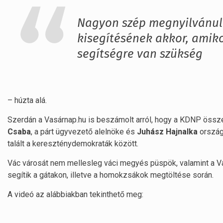
Nagyon szép megnyilvánulá
kisegítésének akkor, amiko
segítségre van szükség
– húzta alá.
Szerdán a Vasárnap.hu is beszámolt arról, hogy a KDNP össze
Csaba
, a párt ügyvezető alelnöke és
Juhász Hajnalka
ország
talált a kereszténydemokraták között.
Vác városát nem mellesleg váci megyés püspök, valamint a V
segítik a gátakon, illetve a homokzsákok megtöltése során.
A videó az alábbiakban tekinthető meg: