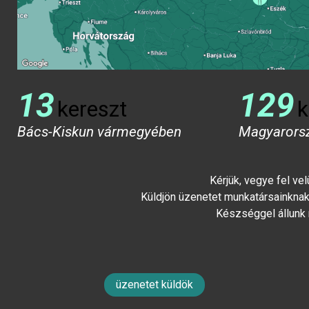
13
129
kereszt
k
Bács-Kiskun vármegyében
Magyarors
Kérjük, vegye fel ve
Küldjön üzenetet munkatársainknak 
Készséggel állunk
üzenetet küldök