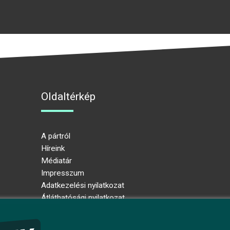
Oldaltérkép
A pártról
Híreink
Médiatár
Impresszum
Adatkezelési nyilatkozat
Átláthatósági nyilatkozat
Ugrás az oldal tetejére