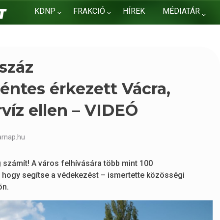
KDNP
FRAKCIÓ
HÍREK
MÉDIATÁR
KAPCSOLAT
száz
ntes érkezett Vácra,
rvíz ellen – VIDEÓ
arnap.hu
számít! A város felhívására több mint 100
 hogy segítse a védekezést – ismertette közösségi
ön.