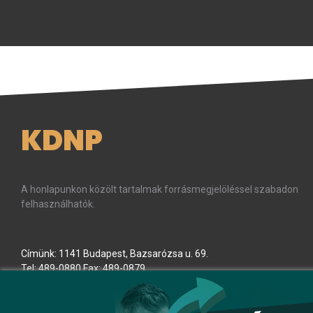
KDNP
A honlapunkon közölt tartalmak forrásmegjelöléssel szabadon
felhasználhatók.
Címünk: 1141 Budapest, Bazsarózsa u. 69.
Tel: 489-0880 Fax: 489-0879
E-mail:
kdnp
[kukac]
kdnp
.
hu
(kdnp[at]kdnp[dot]hu)