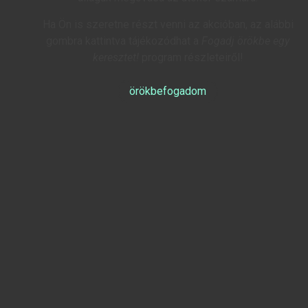
Ha Ön is szeretne részt venni az akcióban, az alábbi
gombra kattintva tájékozódhat a
Fogadj örökbe egy
keresztet!
program részleteiről!
örökbefogadom