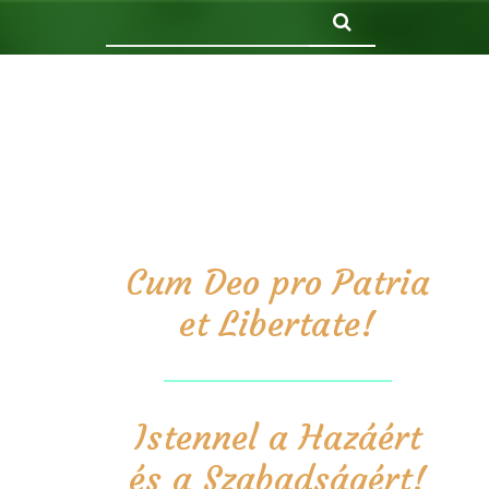
Keresés
Cum Deo pro Patria
et Libertate!
Istennel a Hazáért
és a Szabadságért!