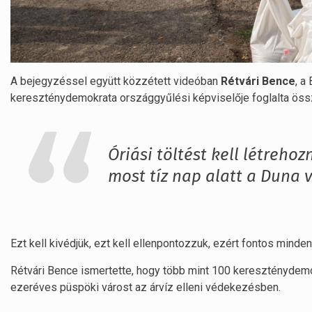
A bejegyzéssel együtt közzétett videóban
Rétvári Bence
, a
kereszténydemokrata országgyűlési képviselője foglalta össz
Óriási töltést kell létreho
most tíz nap alatt a Duna v
Ezt kell kivédjük, ezt kell ellenpontozzuk, ezért fontos minde
Rétvári Bence ismertette, hogy több mint 100 kereszténydemo
ezeréves püspöki várost az árvíz elleni védekezésben.