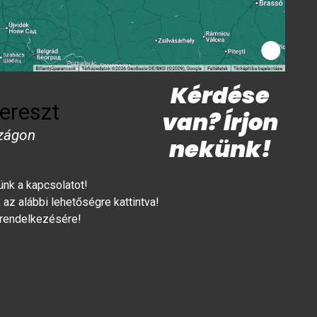
Kérdése
ereszt
van? Írjon
zágon
nekünk!
lünk a kapcsolatot!
az alábbi lehetőségre kattintva!
 rendelkezésére!