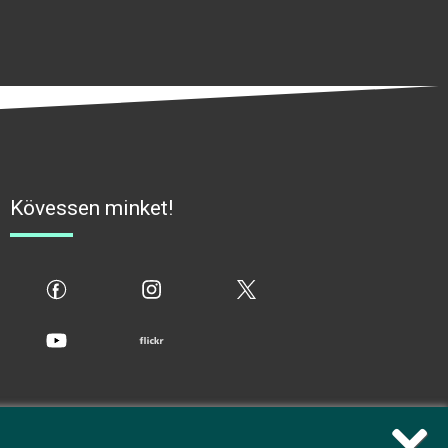
Kövessen minket!
fb
ig
x
yt
flickr