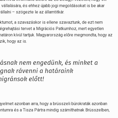
vállalására, és ehhez újabb jogi megoldásokat is be akar
állalni – szögezte le az államtitkár.
ktumot, a szavazáskor is ellene szavaztunk, de ezt nem
égrehajtási tervet a Migrációs Patkumhoz, mert egyetlen
határon kívül tartjuk. Magyarország előre megmondta, hogy az
ik, hogy az is.
ásnak nem engedünk, és minket a
ognak rávenni a határaink
migránsok előtt!
igyelmet azonban arra, hogy a brüsszeli bürokraták azonban
ntumra és a Tisza Pártra mindig számíthatnak Brüsszelben,