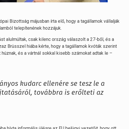
ópai Bizottság májusban írta elő, hogy a tagállamok vállalják
lamból telepítenének hozzájuk.
 alulmúltak, csak kilenc ország válaszolt a 27-ből, és a
az Brüsszel hiába kérte, hogy a tagállamok kvóták szerint
t húznak, és a vártnál sokkal kisebb számokat adtak le –
ányos kudarc ellenére se tesz le a
atásáról, továbbra is erőlteti az
 hívta informális ülésre az EU belügyi vezetőit, hogy ott