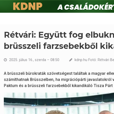
KDNP
A családokért.
Ugrás
a
tartalomra
Rétvári: Együtt fog elbuk
brüsszeli farzsebekből kik
2025. július 16., szerda – 08:50
kdnp.hu Fotó: Rétvári B
A brüsszeli bürokraták szövetségest találtak a magyar ell
számíthatnak Brüsszelben, ha migrációpárti javaslatokról 
Paktum és a brüsszeli farzsebekből kikandikáló Tisza Párt