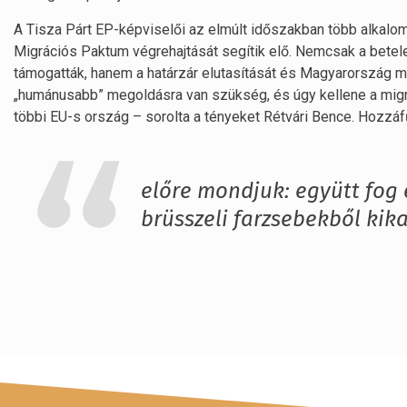
A Tisza Párt EP-képviselői az elmúlt időszakban több alkalo
Migrációs Paktum végrehajtását segítik elő. Nemcsak a betel
támogatták, hanem a határzár elutasítását és Magyarország me
„humánusabb” megoldásra van szükség, és úgy kellene a migrá
többi EU-s ország – sorolta a tényeket Rétvári Bence. Hozzáf
előre mondjuk: együtt fog
brüsszeli farzsebekből kika