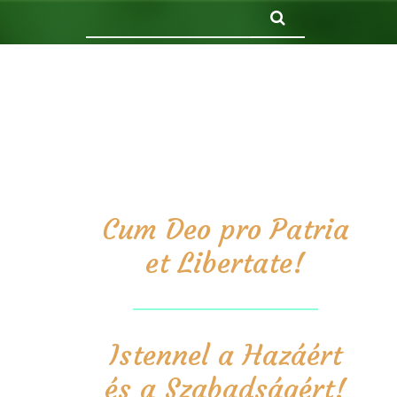
Keresés
Cum Deo pro Patria
et Libertate!
Istennel a Hazáért
és a Szabadságért!