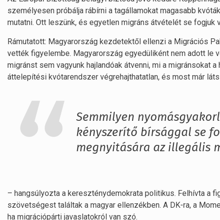
személyesen próbálja rábírni a tagállamokat magasabb kvóták 
mutatni. Ott leszünk, és egyetlen migráns átvételét se fogjuk v
Rámutatott: Magyarország kezdetektől ellenzi a Migrációs Pa
vették figyelembe. Magyarország egyedüliként nem adott le v
migránst sem vagyunk hajlandóak átvenni, mi a migránsokat a 
áttelepítési kvótarendszer végrehajthatatlan, és most már látsz
Semmilyen nyomásgyakorl
kényszerítő bírsággal se f
megnyitására az illegális 
– hangsúlyozta a kereszténydemokrata politikus. Felhívta a f
szövetségest találtak a magyar ellenzékben. A DK-ra, a Mome
ha migrációpárti javaslatokról van szó.