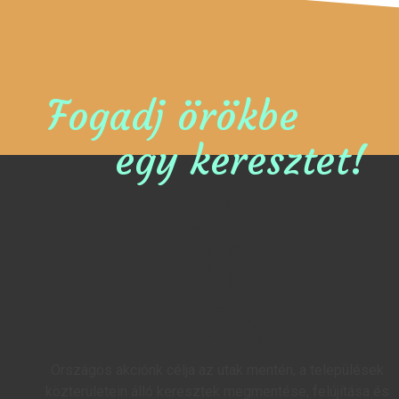
Fogadj örökbe
egy keresztet!
Országos akciónk célja az utak mentén, a települések
közterületein álló keresztek megmentése, felújítása és