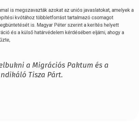
mmal is megszavazták azokat az uniós javaslatokat, amelyek a
epítési kvótához többletforrást tartalmazó csomagot
gbüntetését is. Magyar Péter szerint a kerítés helyett
ció és a külső határvédelem kérdésében eljárni, ahogy a
űzte,
 elbukni a Migrációs Paktum és a
ndikáló Tisza Párt.