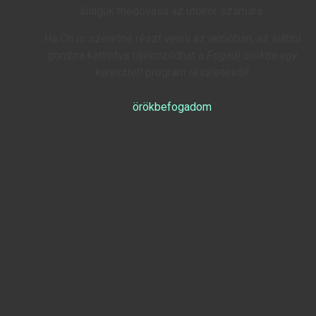
állaguk megóvása az utókor számára.
Ha Ön is szeretne részt venni az akcióban, az alábbi
gombra kattintva tájékozódhat a
Fogadj örökbe egy
keresztet!
program részleteiről!
örökbefogadom