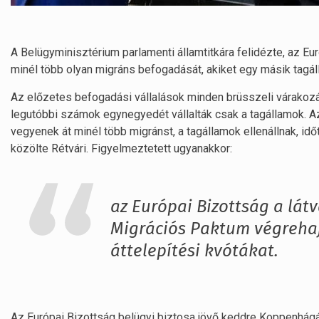
A Belügyminisztérium parlamenti államtitkára felidézte, az Eur
minél több olyan migráns befogadását, akiket egy másik tagál
Az előzetes befogadási vállalások minden brüsszeli várakozást
legutóbbi számok egynegyedét vállalták csak a tagállamok. Az
vegyenek át minél több migránst, a tagállamok ellenállnak, idő
közölte Rétvári. Figyelmeztetett ugyanakkor:
az Európai Bizottság a látv
Migrációs Paktum végrehajt
áttelepítési kvótákat.
Az Európai Bizottság belügyi biztosa jövő keddre Koppenhágába