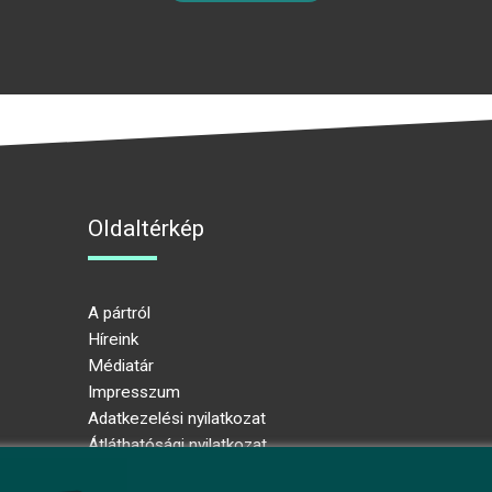
Oldaltérkép
A pártról
Híreink
Médiatár
Impresszum
Adatkezelési nyilatkozat
Átláthatósági nyilatkozat
Ugrás az oldal tetejére