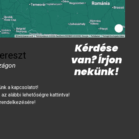
Kérdése
ereszt
van? Írjon
zágon
nekünk!
lünk a kapcsolatot!
az alábbi lehetőségre kattintva!
 rendelkezésére!