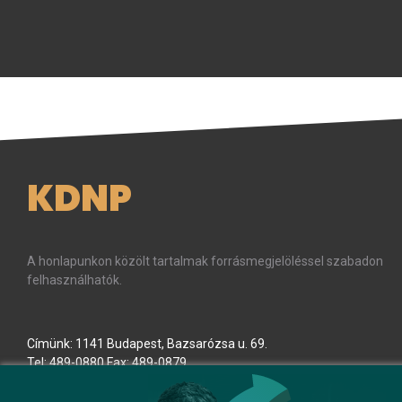
KDNP
A honlapunkon közölt tartalmak forrásmegjelöléssel szabadon
felhasználhatók.
Címünk: 1141 Budapest, Bazsarózsa u. 69.
Tel: 489-0880 Fax: 489-0879
E-mail:
kdnp
[kukac]
kdnp
.
hu
(kdnp[at]kdnp[dot]hu)