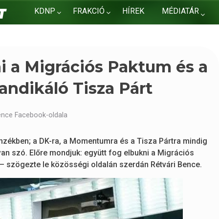
KDNP
FRAKCIÓ
HÍREK
MÉDIATÁR
KAPCSOLAT
ni a Migrációs Paktum és a
andikáló Tisza Párt
ence Facebook-oldala
enzékben; a DK-ra, a Momentumra és a Tisza Pártra mindig
van szó. Előre mondjuk: együtt fog elbukni a Migrációs
 – szögezte le közösségi oldalán szerdán Rétvári Bence.