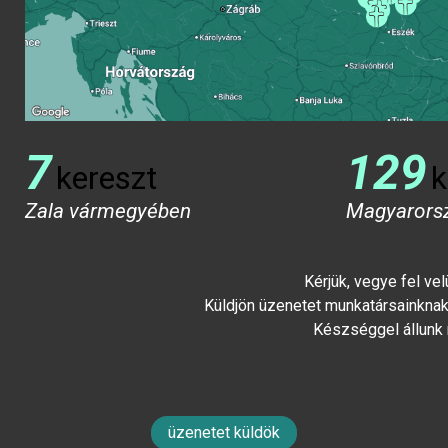
7
129
kereszt
k
Zala vármegyében
Magyarors
Kérjük, vegye fel ve
Küldjön üzenetet munkatársainknak 
Készséggel állunk
üzenetet küldök