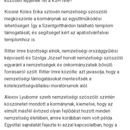
közösen lépjenek fel a KSH felé?
Kissné Köles Erika szlovén nemzetiségi szószóló
megköszönte a kormánynak az együttműködési
lehetőséget. Így a Szentgotthárdon található templom
támogatását, és segítséget kért az apátistvánfalvai
templomhoz is.
Ritter Imre bizottsági elnök, nemzetiségi országgyűlési
képviselő és Szolga József horvát nemzetiségi szószóló
egyaránt a nemzetiségek és önkormányzataik bővülő
forrásairól szólt. Ritter Imre közölte: azt javasolja, hogy a
nemzetiségi támogatásokat mentesítsék a
kötelezettségvállalási moratóriumok alól.
Alexov Lyubomir szerb nemzetiségi szószóló szintén
köszönetet mondott a kormánynak, kiemelve, hogy az
elmúlt másfél évtized olyan fejlődést hozott minden
nemzetiség életében, amire korábban nem volt példa.
Egyúttal sajnálatát fejezte ki azzal kapcsolatban, hogy a