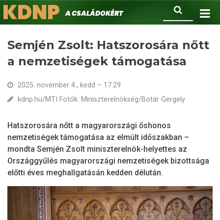
KDNP
Ugrás
Keresés
A családokért.
a
tartalomra
Semjén Zsolt: Hatszorosára nőtt
a nemzetiségek támogatása
2025. november 4., kedd – 17:29
kdnp.hu/MTI Fotók: Miniszterelnökség/Botár Gergely
Hatszorosára nőtt a magyarországi őshonos
nemzetiségek támogatása az elmúlt időszakban –
mondta Semjén Zsolt miniszterelnök-helyettes az
Országgyűlés magyarországi nemzetiségek bizottsága
előtti éves meghallgatásán kedden délután.