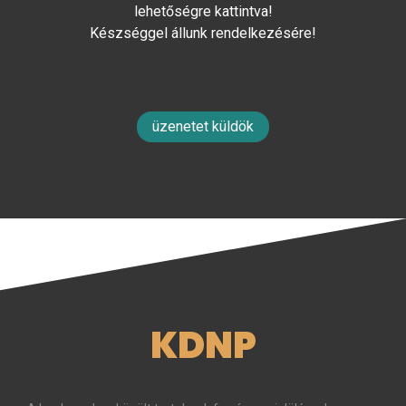
lehetőségre kattintva!
Készséggel állunk rendelkezésére!
üzenetet küldök
KDNP