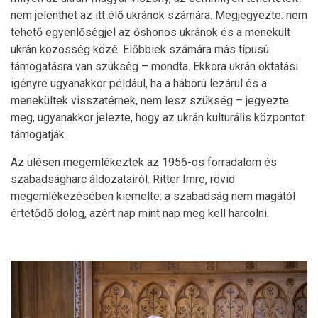
nem jelenthet az itt élő ukránok számára. Megjegyezte: nem
tehető egyenlőségjel az őshonos ukránok és a menekült
ukrán közösség közé. Előbbiek számára más típusú
támogatásra van szükség – mondta. Ekkora ukrán oktatási
igényre ugyanakkor például, ha a háború lezárul és a
menekültek visszatérnek, nem lesz szükség – jegyezte
meg, ugyanakkor jelezte, hogy az ukrán kulturális központot
támogatják.
Az ülésen megemlékeztek az 1956-os forradalom és
szabadságharc áldozatairól. Ritter Imre, rövid
megemlékezésében kiemelte: a szabadság nem magától
értetődő dolog, azért nap mint nap meg kell harcolni.