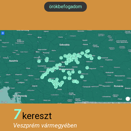
örökbefogadom
7
kereszt
Veszprém vármegyében