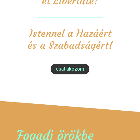
et Libertate!
Istennel a Hazáért
és a Szabadságért!
csatlakozom
Fogadj örökbe