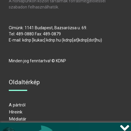
A honlapunkon közölt tartalmak forrásmegjelöléssel
szabadon felhasználhatók.
Címünk: 1141 Budapest, Bazsarózsa u. 69.
Tel: 489-0880 Fax: 489-0879
E-mail:
kdnp
[kukac]
kdnp
.
hu
(kdnp[at]kdnp[dot]hu)
Minden jog fenntartva! © KDNP
Oldaltérkép
A pártról
Híreink
Médiatár
Impresszum