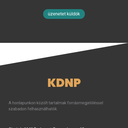
üzenetet küldök
KDNP
A honlapunkon közölt tartalmak forrásmegjelöléssel
szabadon felhasználhatók.