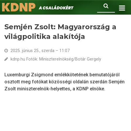
KDNP
Ugrás
Keresés
A családokért.
a
tartalomra
Semjén Zsolt: Magyarország a
világpolitika alakítója
2025. június 25., szerda – 11:07
kdnp.hu Fotók: Miniszterelnökség/Botár Gergely
Luxemburgi Zsigmond emlékkötetének bemutatójáról
osztott meg fotókat közösségi oldalán szerdán Semjén
Zsolt miniszterelnök-helyettes, a KDNP elnöke.