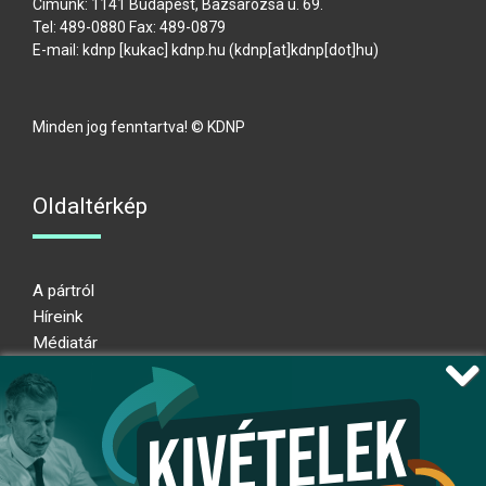
Címünk: 1141 Budapest, Bazsarózsa u. 69.
Tel: 489-0880 Fax: 489-0879
E-mail:
kdnp
[kukac]
kdnp
.
hu
(kdnp[at]kdnp[dot]hu)
Minden jog fenntartva! © KDNP
Oldaltérkép
A pártról
Híreink
Médiatár
Impresszum
Adatkezelési nyilatkozat
Átláthatósági nyilatkozat
Ugrás az oldal tetejére