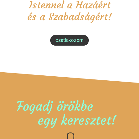
Istennel a Hazáért
és a Szabadságért!
csatlakozom
Fogadj örökbe
egy keresztet!