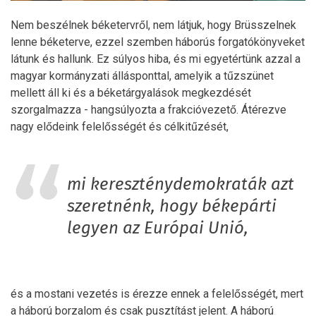
Nem beszélnek béketervről, nem látjuk, hogy Brüsszelnek
lenne béketerve, ezzel szemben háborús forgatókönyveket
látunk és hallunk. Ez súlyos hiba, és mi egyetértünk azzal a
magyar kormányzati állásponttal, amelyik a tűzszünet
mellett áll ki és a béketárgyalások megkezdését
szorgalmazza - hangsúlyozta a frakcióvezető. Átérezve
nagy elődeink felelősségét és célkitűzését,
mi kereszténydemokraták azt
szeretnénk, hogy békepárti
legyen az Európai Unió,
és a mostani vezetés is érezze ennek a felelősségét, mert
a háború borzalom és csak pusztítást jelent. A háború