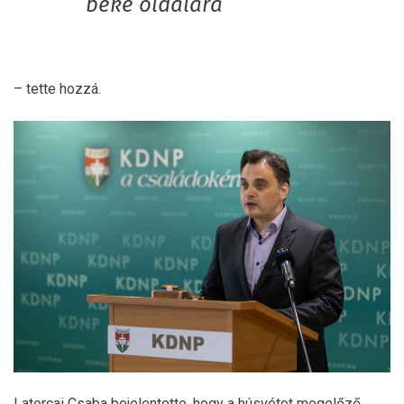
béke oldalára
– tette hozzá.
Latorcai Csaba bejelentette, hogy a húsvétot megelőző