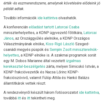
érték- és eszmerendszerre, amelynek követésére elődeink jó
példát adtak.
További információk
ide kattintva
olvashatók.
A konferencián
előadást tartott Latorcai Csaba
miniszterhelyettes, a KDNP ügyvezető főtitkára,
Latorcai
János
, az Országgyűlés alelnöke, a KDNP Országos
Választmányának elnöke,
Kiss-Rigó László
Szeged-
csanádi megyés püspök és
Semjén Zsolt miniszterelnök-
helyettes
, a KDNP elnöke is. A szakmai programok sorát
egy M. Dobos Marianne által vezetett
izgalmas
kerekasztal-beszélgetés
zárta, melyen Simicskó István, a
KDNP frakcióvezetők és Nacsa Lőrinc KDNP-
frakciószóvivő, valamit Fülöp Attila és Hankó Balázs
államtitkárok vettek részt.
A rendezvényről készült három fotósorozatot
ide kattintva
,
továbbá
itt
és
itt
tekintheti meg.