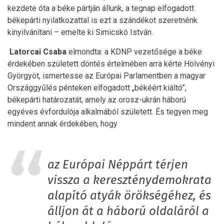
kezdete óta a béke pártján állunk, a tegnap elfogadott
békepárti nyilatkozattal is ezt a szándékot szeretnénk
kinyilvánítani – emelte ki Simicskó István.
Latorcai Csaba
elmondta: a KDNP vezetősége a béke
érdekében született döntés értelmében arra kérte Hölvényi
Györgyöt, ismertesse az Európai Parlamentben a magyar
Országgyűlés pénteken elfogadott „békéért kiáltó”,
békepárti határozatát, amely az orosz-ukrán háború
egyéves évfordulója alkalmából született. És tegyen meg
mindent annak érdekében, hogy
az Európai Néppárt térjen
vissza a kereszténydemokrata
alapító atyák örökségéhez, és
álljon át a háború oldaláról a