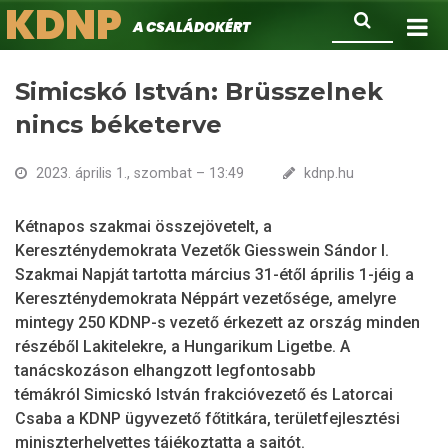
KDNP
Ugrás
Keresés
A családokért.
a
tartalomra
Simicskó István: Brüsszelnek
nincs béketerve
2023. április 1., szombat – 13:49
kdnp.hu
Kétnapos szakmai összejövetelt, a
Kereszténydemokrata Vezetők Giesswein Sándor I.
Szakmai Napját tartotta március 31-étől április 1-jéig a
Kereszténydemokrata Néppárt vezetősége, amelyre
mintegy 250 KDNP-s vezető érkezett az ország minden
részéből Lakitelekre, a Hungarikum Ligetbe. A
tanácskozáson elhangzott legfontosabb
témákról Simicskó István frakcióvezető és Latorcai
Csaba a KDNP ügyvezető főtitkára, területfejlesztési
miniszterhelyettes tájékoztatta a sajtót.