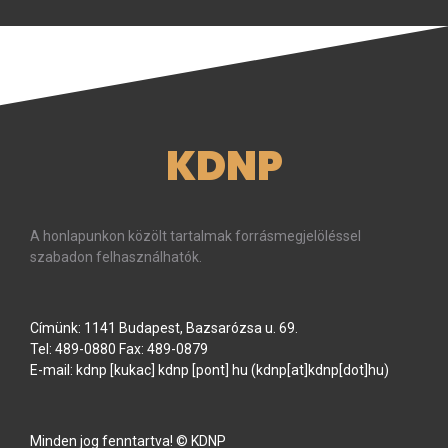
KDNP
A honlapunkon közölt tartalmak forrásmegjelöléssel
szabadon felhasználhatók.
Címünk: 1141 Budapest, Bazsarózsa u. 69.
Tel: 489-0880 Fax: 489-0879
E-mail:
kdnp
[kukac]
kdnp
[pont]
hu
(kdnp[at]kdnp[dot]hu)
Minden jog fenntartva! © KDNP