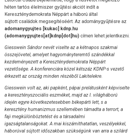
héten tartós élelmiszer gyűjtési akciót indít a
Kereszténydemokrata Néppárt a háború által
sújtott családok megsegítéséért. Az adománygyűjtésre az
adomanygyujtes
[kukac]
kdnp
.
hu
(adomanygyujtes[at]kdnp[dot]hu)
címen lehet jelentkezni.
Giesswein Sándor nevét viselte az a kétnapos szakmai
összejövetel, amelyet hagyományteremtő szándékkal
kezdeményezett a Kereszténydemokrata Néppárt
vezetősége. A konferenciára közel kétszáz KDNP-s vezető
érkezett az ország minden részéből Lakitelekre.
Giesswein volt az, aki papként, pápai prelátusként képviselte
a keresztényszociális eszméket, majd az I. világháború
idején egyre következetesebben békepárti lett, s a
keresztény humanizmus szellemében támadta a terrort, a
faji megkülönböztetést és a társadalmi
igazságtalanságokat. A mai kiszámíthatatlan, veszélyekkel,
háborúval sújtott időszakban szükségünk van arra a szilárd