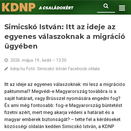
KDNP
Ugrás
Keresés
A családokért.
a
tartalomra
Simicskó István: Itt az ideje az
egyenes válaszoknak a migráció
ügyében
2026. május 19., kedd – 13:20
kdnp.hu Fotó: Simicskó István Facebook-oldala
Itt az ideje az egyenes válaszoknak: mi lesz a migrációs
paktummal? Megvédi-e Magyarország továbbra is a
saját határait, vagy Brüsszel nyomására engedni fog?
És ami még fontosabb: fog-e Magyarország büntetést
fizetni azért, mert meg akarja védeni a határait és a
magyar emberek biztonságát? – tette fel a kérdéseket
közösségi oldalán kedden Simicskó István, a KDNP