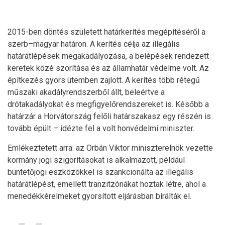
2015-ben döntés született határkerítés megépítéséről a
szerb–magyar határon. A kerítés célja az illegális
határátlépések megakadályozása, a belépések rendezett
keretek közé szorítása és az államhatár védelme volt. Az
építkezés gyors ütemben zajlott. A kerítés több rétegű
műszaki akadályrendszerből állt, beleértve a
drótakadályokat és megfigyelőrendszereket is. Később a
határzár a Horvátország felőli határszakasz egy részén is
tovább épült – idézte fel a volt honvédelmi miniszter.
Emlékeztetett arra: az Orbán Viktor miniszterelnök vezette
kormány jogi szigorításokat is alkalmazott, például
büntetőjogi eszközökkel is szankcionálta az illegális
határátlépést, emellett tranzitzónákat hoztak létre, ahol a
menedékkérelmeket gyorsított eljárásban bírálták el.