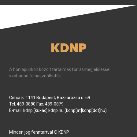
KDNP
A honlapunkon közölt tartalmak forrásmegjelöléssel
szabadon felhasználhatók.
Címünk: 1141 Budapest, Bazsarózsa u. 69.
Tel: 489-0880 Fax: 489-0879
E-mail:
kdnp
[kukac]
kdnp
.
hu
(kdnp[at]kdnp[dot]hu)
Minden jog fenntartva! © KDNP