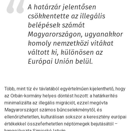
A határzár jelentősen
csökkentette az illegális
belépések számát
Magyarországon, ugyanakkor
komoly nemzetközi vitákat
váltott ki, különösen az
Európai Unión belül.
Több, mint tíz év távlatából egyértelműen kijelenthető, hogy
az Orbán-kormány helyes döntést hozott: a határkerítés
minimalizálta az illegális migrációt, ezzel megóvta
Magyarországot számos bűncselekménytől, és
ellenőrizhetetlen, kulturálisan sokszor a keresztény európai
értékekkel összeferhetetlen néptömegek bejutásától –
hangsúlyozta Simicskó István.