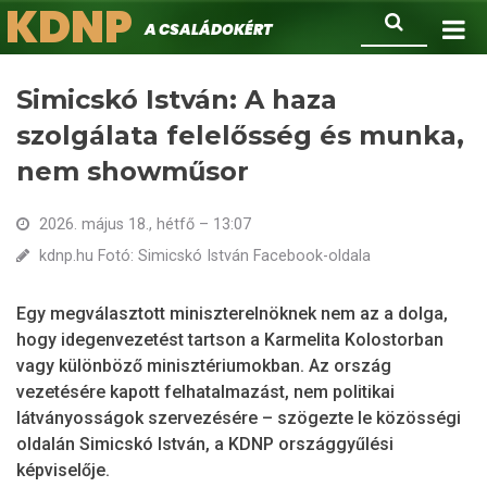
KDNP
Ugrás
Keresés
A családokért.
a
tartalomra
Simicskó István: A haza
szolgálata felelősség és munka,
nem showműsor
2026. május 18., hétfő – 13:07
kdnp.hu Fotó: Simicskó István Facebook-oldala
Egy megválasztott miniszterelnöknek nem az a dolga,
hogy idegenvezetést tartson a Karmelita Kolostorban
vagy különböző minisztériumokban. Az ország
vezetésére kapott felhatalmazást, nem politikai
látványosságok szervezésére – szögezte le közösségi
oldalán Simicskó István, a KDNP országgyűlési
képviselője.