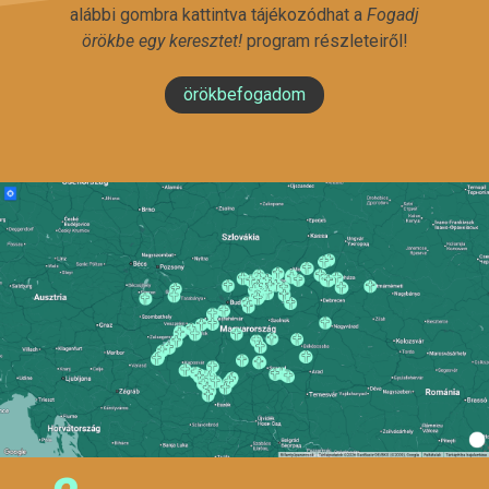
alábbi gombra kattintva tájékozódhat a
Fogadj
örökbe egy keresztet!
program részleteiről!
örökbefogadom