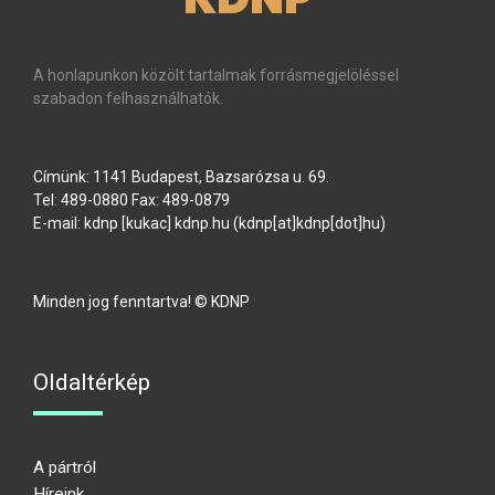
A honlapunkon közölt tartalmak forrásmegjelöléssel
szabadon felhasználhatók.
Címünk: 1141 Budapest, Bazsarózsa u. 69.
Tel: 489-0880 Fax: 489-0879
E-mail:
kdnp
[kukac]
kdnp
.
hu
(kdnp[at]kdnp[dot]hu)
Minden jog fenntartva! © KDNP
Oldaltérkép
A pártról
Híreink