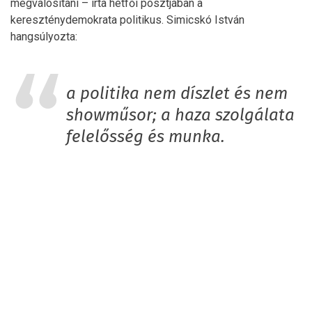
megvalósítani – írta hétfői posztjában a
kereszténydemokrata politikus. Simicskó István
hangsúlyozta:
a politika nem díszlet és nem
showműsor; a haza szolgálata
felelősség és munka.