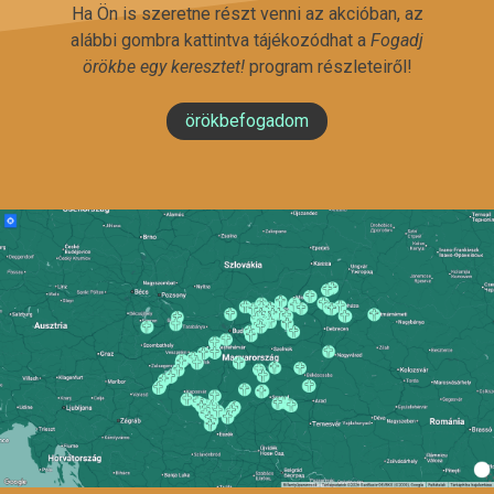
Ha Ön is szeretne részt venni az akcióban, az
alábbi gombra kattintva tájékozódhat a
Fogadj
örökbe egy keresztet!
program részleteiről!
örökbefogadom