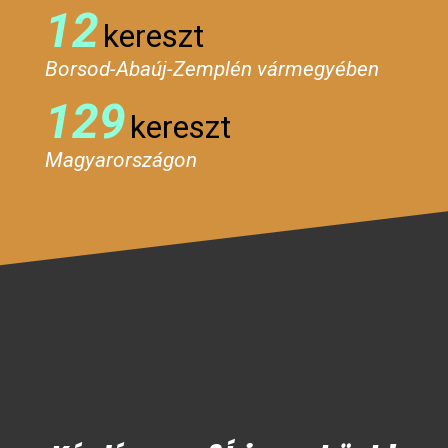
12
kereszt
Borsod-Abaúj-Zemplén vármegyében
129
kereszt
Magyarországon