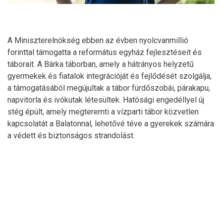
A Miniszterelnökség ebben az évben nyolcvanmillió
forinttal támogatta a református egyház fejlesztéseit és
táborait. A Bárka táborban, amely a hátrányos helyzetű
gyermekek és fiatalok integrációját és fejlődését szolgálja,
a támogatásából megújultak a tábor fürdőszobái, párakapu,
napvitorla és ivókutak létesültek. Hatósági engedéllyel új
stég épült, amely megteremti a vízparti tábor közvetlen
kapcsolatát a Balatonnal, lehetővé téve a gyerekek számára
a védett és biztonságos strandolást.