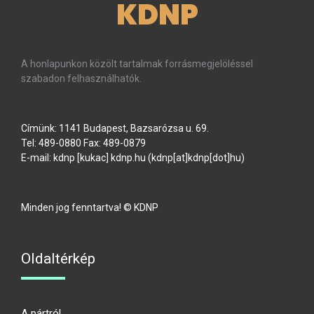
KDNP
A honlapunkon közölt tartalmak forrásmegjelöléssel
szabadon felhasználhatók.
Címünk: 1141 Budapest, Bazsarózsa u. 69.
Tel: 489-0880 Fax: 489-0879
E-mail:
kdnp
[kukac]
kdnp
.
hu
(kdnp[at]kdnp[dot]hu)
Minden jog fenntartva! © KDNP
Oldaltérkép
A pártról