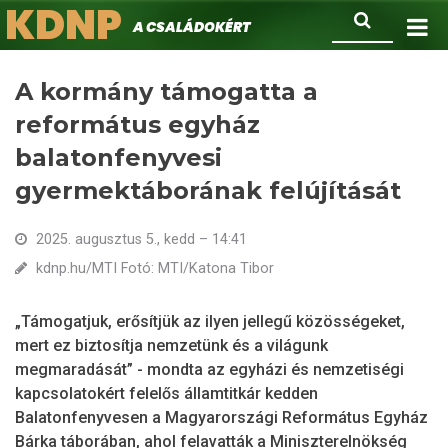
KDNP
Ugrás
Keresés
A családokért.
a
tartalomra
A kormány támogatta a
református egyház
balatonfenyvesi
gyermektáborának felújítását
2025. augusztus 5., kedd – 14:41
kdnp.hu/MTI Fotó: MTI/Katona Tibor
„Támogatjuk, erősítjük az ilyen jellegű közösségeket,
mert ez biztosítja nemzetünk és a világunk
megmaradását” - mondta az egyházi és nemzetiségi
kapcsolatokért felelős államtitkár kedden
Balatonfenyvesen a Magyarországi Református Egyház
Bárka táborában, ahol felavatták a Miniszterelnökség