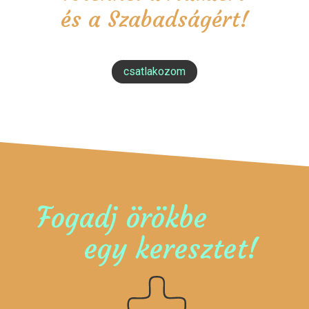
és a Szabadságért!
csatlakozom
Fogadj örökbe
egy keresztet!