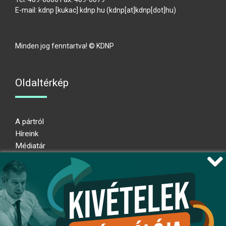
E-mail:
kdnp
[kukac]
kdnp
.
hu
(kdnp[at]kdnp[dot]hu)
Minden jog fenntartva! © KDNP
Oldaltérkép
A pártról
Híreink
Médiatár
Impresszum
Adatkezelési nyilatkozat
Átláthatósági nyilatkozat
Ugrás az oldal tetejére
Kövessen minket!