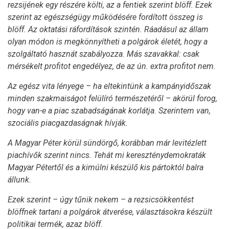
rezsijének egy részére költi, az a fentiek szerint blöff. Ezek
szerint az egészségügy működésére fordított összeg is
blöff. Az oktatási ráfordítások szintén. Ráadásul az állam
olyan módon is megkönnyítheti a polgárok életét, hogy a
szolgáltató hasznát szabályozza. Más szavakkal: csak
mérsékelt profitot engedélyez, de az ún. extra profitot nem.
Az egész vita lényege – ha eltekintünk a kampányidőszak
minden szakmaiságot felülíró természetéről – akörül forog,
hogy van-e a piac szabadságának korlátja. Szerintem van,
szociális piacgazdaságnak hívják.
A Magyar Péter körül sündörgő, korábban már levitézlett
piachívők szerint nincs. Tehát mi kereszténydemokraták
Magyar Pétertől és a kimúlni készülő kis pártoktól balra
állunk.
Ezek szerint – úgy tűnik nekem – a rezsicsökkentést
blöffnek tartani a polgárok átverése, választásokra készült
politikai termék, azaz blöff.