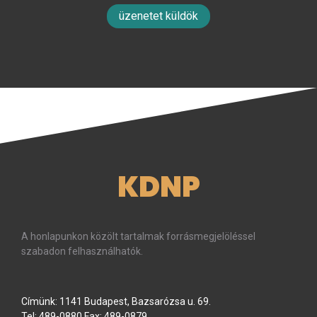
üzenetet küldök
KDNP
A honlapunkon közölt tartalmak forrásmegjelöléssel
szabadon felhasználhatók.
Címünk: 1141 Budapest, Bazsarózsa u. 69.
Tel: 489-0880 Fax: 489-0879