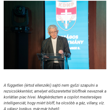
A független (értsd ellenzéki) sajtó nem győzi szapulni a
rezsicsökkentést, amelyet előszeretettel blöffnek neveznek a
korlátlan piac hívei. Megkérdeztem a copilot mesterséges
intelligenciát, hogy miért blöff, ha olcsóbb a gáz, villany, víz.
A válasz logikus, már-már hihető: