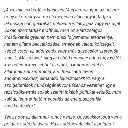
„A »rezsicsökkentés« kifejezés Magyarországon azt jelenti,
hogy a kormányzat mesterségesen alacsonyan tartja a
lakossági energiaárakat, például a villany, gáz vagy víz díját.
Sokan azért tartják blöffnek, mert ez a látszólagos
árcsökkenés gyakran nem piaci folyamatok eredménye,
hanem állami beavatkozásé, amelynek valódi költségeit
végső soron az adófizetők vagy más gazdasági szereplők
viselik. Más szóval: »ingyen ebéd nincs« – bár a fogyasztók
közvetlenül kevesebbet fizetnek, a különbözetet az
államnak kell kipótolnia, ami hosszabb távon
adóemelésekhez, elmaradó fejlesztésekhez, vagy a
szolgáltatások minőségének romlásához vezethet. Így a
rezsicsökkentés sokak szerint inkább politikai eszköz, mint
valódi, fenntartható megoldás az energiaszámlák
csökkentésére.”
Tény, hogy az államnak nincs pénze. Ugyanakkor joga van a
polgárok adóztatására. Ha az adóbevételeket a polgárok