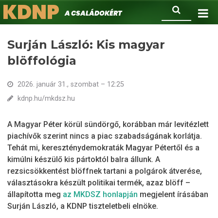
KDNP
Ugrás
Keresés
A családokért.
a
tartalomra
Surján László: Kis magyar
blöffológia
2026. január 31., szombat – 12:25
kdnp.hu/mkdsz.hu
A Magyar Péter körül sündörgő, korábban már levitézlett
piachívők szerint nincs a piac szabadságának korlátja.
Tehát mi, kereszténydemokraták Magyar Pétertől és a
kimúlni készülő kis pártoktól balra állunk. A
rezsicsökkentést blöffnek tartani a polgárok átverése,
választásokra készült politikai termék, azaz blöff –
állapította meg
az MKDSZ honlapján
megjelent írásában
Surján László, a KDNP tiszteletbeli elnöke.