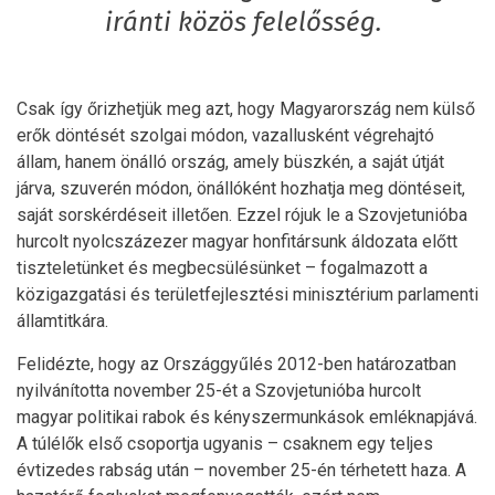
iránti közös felelősség.
Csak így őrizhetjük meg azt, hogy Magyarország nem külső
erők döntését szolgai módon, vazallusként végrehajtó
állam, hanem önálló ország, amely büszkén, a saját útját
járva, szuverén módon, önállóként hozhatja meg döntéseit,
saját sorskérdéseit illetően. Ezzel rójuk le a Szovjetunióba
hurcolt nyolcszázezer magyar honfitársunk áldozata előtt
tiszteletünket és megbecsülésünket – fogalmazott a
közigazgatási és területfejlesztési minisztérium parlamenti
államtitkára.
Felidézte, hogy az Országgyűlés 2012-ben határozatban
nyilvánította november 25-ét a Szovjetunióba hurcolt
magyar politikai rabok és kényszermunkások emléknapjává.
A túlélők első csoportja ugyanis – csaknem egy teljes
évtizedes rabság után – november 25-én térhetett haza. A