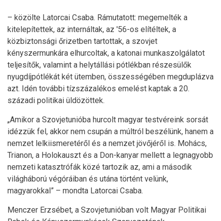
– közölte Latorcai Csaba. Rámutatott: megemelték a
kitelepítettek, az internáltak, az '56-os elítéltek, a
közbiztonsági őrizetben tartottak, a szovjet
kényszermunkára elhurcoltak, a katonai munkaszolgálatot
teljesítők, valamint a helytállási pótlékban részesülők
nyugdíjpótlékát két ütemben, összességében megduplázva
azt. Idén további tízszázalékos emelést kaptak a 20.
századi politikai üldözöttek.
„Amikor a Szovjetunióba hurcolt magyar testvéreink sorsát
idézzük fel, akkor nem csupán a múltról beszélünk, hanem a
nemzet lelkiismeretéről és a nemzet jövőjéről is. Mohács,
Trianon, a Holokauszt és a Don-kanyar mellett a legnagyobb
nemzeti katasztrófák közé tartozik az, ami a második
világháború végóráiban és utána történt velünk,
magyarokkal” – mondta Latorcai Csaba.
Menczer Erzsébet, a Szovjetunióban volt Magyar Politikai