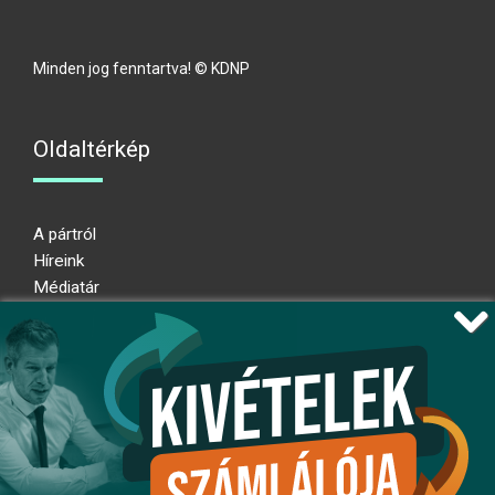
Minden jog fenntartva! © KDNP
Oldaltérkép
A pártról
Híreink
Médiatár
Impresszum
Adatkezelési nyilatkozat
Átláthatósági nyilatkozat
Ugrás az oldal tetejére
Kövessen minket!