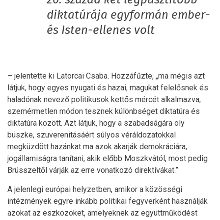
diktatúrája egyformán ember-
és Isten-ellenes volt
– jelentette ki Latorcai Csaba. Hozzáfűzte, „ma mégis azt
látjuk, hogy egyes nyugati és hazai, magukat felelősnek és
haladónak nevező politikusok kettős mércét alkalmazva,
szemérmetlen módon tesznek különbséget diktatúra és
diktatúra között. Azt látjuk, hogy a szabadságára oly
büszke, szuverenitásáért súlyos véráldozatokkal
megküzdött hazánkat ma azok akarják demokráciára,
jogállamiságra tanítani, akik előbb Moszkvától, most pedig
Brüsszeltől várják az erre vonatkozó direktívákat.”
A jelenlegi európai helyzetben, amikor a közösségi
intézmények egyre inkább politikai fegyverként használják
azokat az eszközöket, amelyeknek az együttműködést