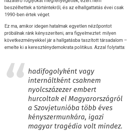
hazatérő foglyokat megfenyegették, ezért nem
beszélhettek a történtekről, és az elhallgattatás évei csak
1990-ben értek véget.
Ez ma, amikor idegen hatalmak egyetlen nézőpontot
próbálnak ránk kényszeríteni, arra figyelmeztet: milyen
következményekkel jár a hallgatásba taszított társadalom –
emelte ki a kereszténydemokrata politikus. Azzal folytatta:
hadifogolyként vagy
internáltként csaknem
nyolcszázezer embert
hurcoltak el Magyarországról
a Szovjetunióba több éves
kényszermunkára, igazi
magyar tragédia volt mindez.