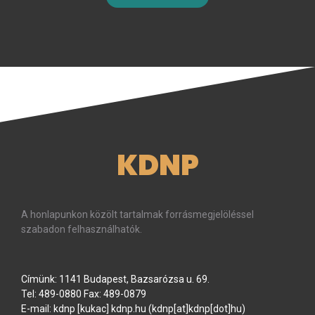
KDNP
A honlapunkon közölt tartalmak forrásmegjelöléssel
szabadon felhasználhatók.
Címünk: 1141 Budapest, Bazsarózsa u. 69.
Tel: 489-0880 Fax: 489-0879
E-mail:
kdnp
[kukac]
kdnp
.
hu
(kdnp[at]kdnp[dot]hu)