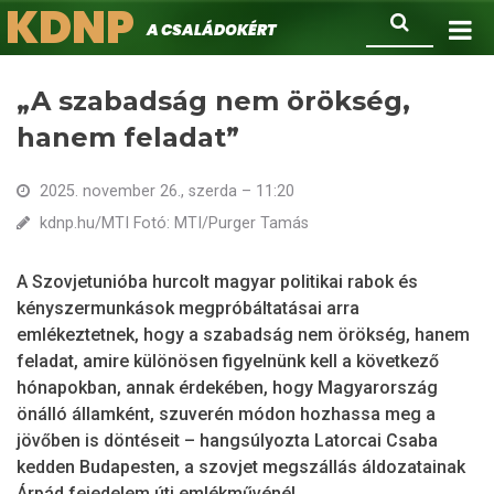
KDNP
Ugrás
Keresés
A családokért.
a
tartalomra
„A szabadság nem örökség,
hanem feladat”
2025. november 26., szerda – 11:20
kdnp.hu/MTI Fotó: MTI/Purger Tamás
A Szovjetunióba hurcolt magyar politikai rabok és
kényszermunkások megpróbáltatásai arra
emlékeztetnek, hogy a szabadság nem örökség, hanem
feladat, amire különösen figyelnünk kell a következő
hónapokban, annak érdekében, hogy Magyarország
önálló államként, szuverén módon hozhassa meg a
jövőben is döntéseit – hangsúlyozta Latorcai Csaba
kedden Budapesten, a szovjet megszállás áldozatainak
Árpád fejedelem úti emlékművénél.