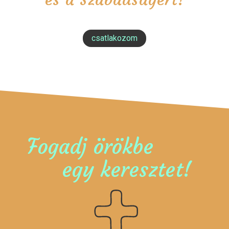
csatlakozom
Fogadj örökbe
egy keresztet!