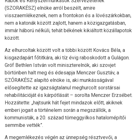
Rabok és Kényszermunkások Szervezetének
(SZORAKÉSZ) elnöke arról beszélt, amire
visszaemlékeznek, nem a frontokon és a lövészárkokban,
nem a katonák között zajlott, hanem a közigazgatásban,
immár háború nélküli, tehát békének kikiáltott közállapotok
között.
Az elhurcoltak között volt a többi között Kovács Béla, a
kisgazdapárt főtitkára, aki tíz évig raboskodott a Gulágon.
Gróf Bethlen István volt miniszterelnök, aki szovjet
börtönben halt meg és édesapja Menczer Gusztáv, a
SZÓRAKÉSZ alapító elnöke is, aki munkásságával
elősegítette az igazságtalanul meghurcolt sorstársai
rehabilitációját és kárpótlását – sorolta Menczer Erzsébet.
Hozzátette: „hajtsunk hát fejet mindazok előtt, akiknek
emberi jogait a történelem során a megszállók, a
kommunisták, a 20. század tömeggyilkos hatalomépítői
semmibe vették”.
A megemlékezés végén az ünnepség résztvevői, a