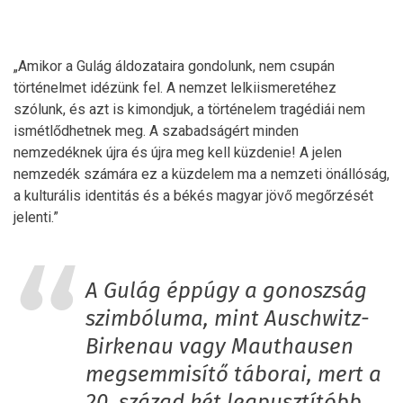
„Amikor a Gulág áldozataira gondolunk, nem csupán
történelmet idézünk fel. A nemzet lelkiismeretéhez
szólunk, és azt is kimondjuk, a történelem tragédiái nem
ismétlődhetnek meg. A szabadságért minden
nemzedéknek újra és újra meg kell küzdenie! A jelen
nemzedék számára ez a küzdelem ma a nemzeti önállóság,
a kulturális identitás és a békés magyar jövő megőrzését
jelenti.”
A Gulág éppúgy a gonoszság
szimbóluma, mint Auschwitz-
Birkenau vagy Mauthausen
megsemmisítő táborai, mert a
20. század két legpusztítóbb