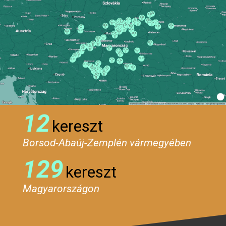
12
kereszt
Borsod-Abaúj-Zemplén vármegyében
129
kereszt
Magyarországon