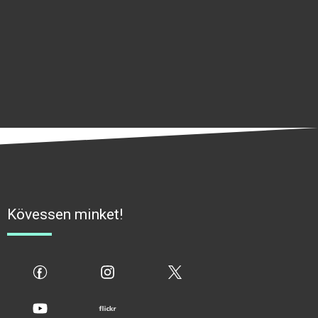
Kövessen minket!
fb
ig
x
yt
flickr