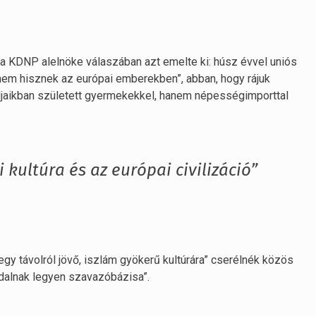
, a KDNP alelnöke válaszában azt emelte ki: húsz évvel uniós
 nem hisznek az európai emberekben”, abban, hogy rájuk
ládjaikban született gyermekekkel, hanem népességimporttal
kultúra és az európai civilizáció”
egy távolról jövő, iszlám gyökerű kultúrára” cserélnék közös
ldalnak legyen szavazóbázisa”.