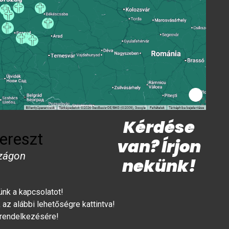
Kérdése
ereszt
van? Írjon
zágon
nekünk!
lünk a kapcsolatot!
az alábbi lehetőségre kattintva!
 rendelkezésére!