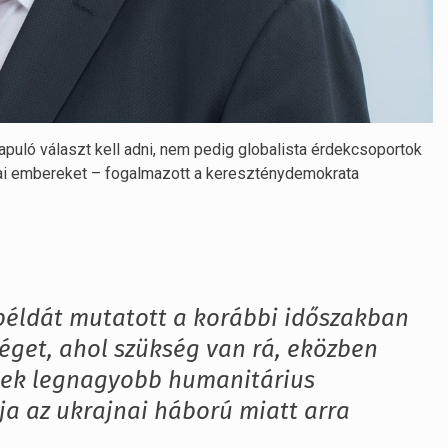
lapuló választ kell adni, nem pedig globalista érdekcsoportok
ai embereket – fogalmazott a kereszténydemokrata
éldát mutatott a korábbi időszakban
tséget, ahol szükség van rá, eközben
nek legnagyobb humanitárius
a az ukrajnai háború miatt arra