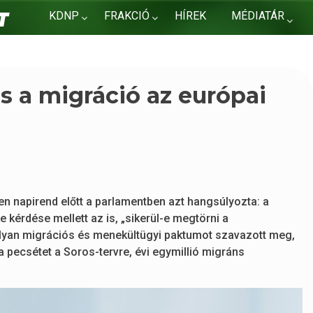
KDNP
FRAKCIÓ
HÍREK
MÉDIATÁR
KAPCSOLAT
és a migráció az európai
n napirend előtt a parlamentben azt hangsúlyozta: a
 kérdése mellett az is, „sikerül-e megtörni a
olyan migrációs és menekültügyi paktumot szavazott meg,
pecsétet a Soros-tervre, évi egymillió migráns