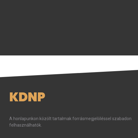
KDNP
A honlapunkon közölt tartalmak forrásmegjelöléssel szabadon
felhasználhatók.