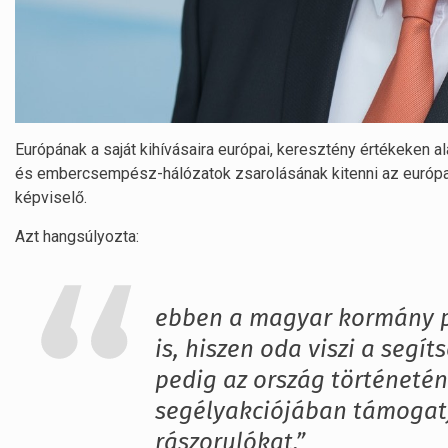
Európának a saját kihívásaira európai, keresztény értékeken a
és embercsempész-hálózatok zsarolásának kitenni az európ
képviselő.
Azt hangsúlyozta:
ebben a magyar kormány p
is, hiszen oda viszi a segí
pedig az ország történeté
segélyakciójában támogatj
rászorulókat.”