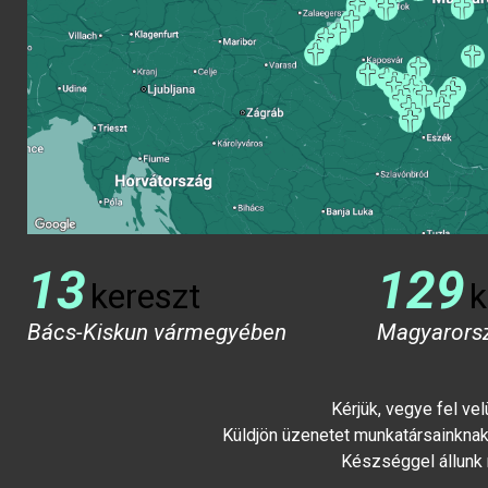
13
129
kereszt
k
Bács-Kiskun vármegyében
Magyarors
Kérjük, vegye fel ve
Küldjön üzenetet munkatársainknak 
Készséggel állunk