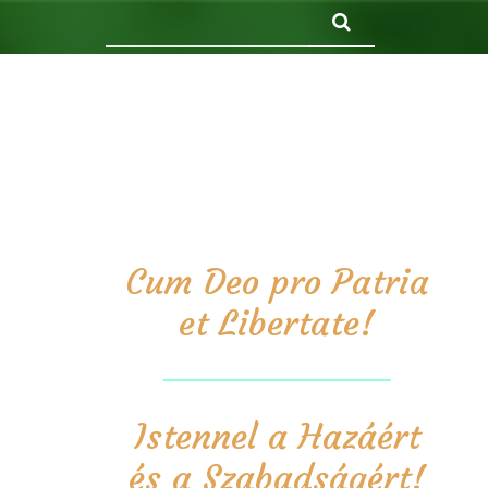
Keresés
Cum Deo pro Patria
et Libertate!
Istennel a Hazáért
és a Szabadságért!