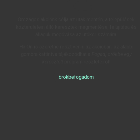
Országos akciónk célja az utak mentén, a települések
közterületein álló keresztek megmentése, felújítása és
állaguk megóvása az utókor számára.
Ha Ön is szeretne részt venni az akcióban, az alábbi
gombra kattintva tájékozódhat a
Fogadj örökbe egy
keresztet!
program részleteiről!
örökbefogadom