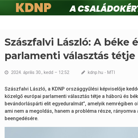
KDNP
A családokért.
Ugrás
a
tartalomra
Szászfalvi László: A béke 
parlamenti választás tétje
2024. április 30., kedd – 12:52
kdnp.hu - MTI
Szászfalvi László, a KDNP országgyűlési képviselője kedde
közelgő európai parlamenti választás tétje a háború és béke
bevándorláspárti elit egyeduralmát”, amelyik nemrégiben 
ami nem a megoldás, hanem a probléma része, rányomva a 
beengedésére.