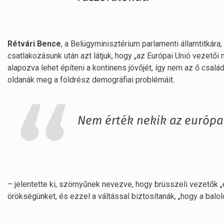
Rétvári Bence
, a Belügyminisztérium parlamenti államtitkára
csatlakozásunk után azt látjuk, hogy „az Európai Unió vezetői
alapozva lehet építeni a kontinens jövőjét, így nem az ő csa
oldanák meg a földrész demográfiai problémáit.
Nem érték nekik az európai 
– jelentette ki, szörnyűnek nevezve, hogy brüsszeli vezetők „
örökségünket, és ezzel a váltással biztosítanák, „hogy a balo