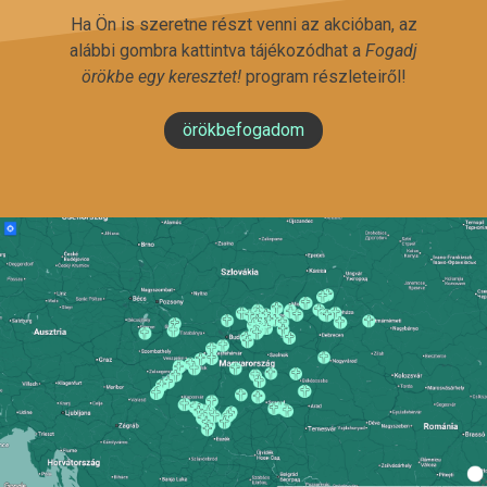
Ha Ön is szeretne részt venni az akcióban, az
alábbi gombra kattintva tájékozódhat a
Fogadj
örökbe egy keresztet!
program részleteiről!
örökbefogadom