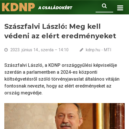
KDNP
Ugrás
Keresés
A családokért.
a
tartalomra
Szászfalvi László: Meg kell
védeni az elért eredményeket
2023. június 14., szerda – 14:10
kdnp.hu - MTI
Szászfalvi László, a KDNP országgyűlési képviselője
szerdán a parlamentben a 2024-es központi
költségvetésről szóló törvényjavaslat általános vitáján
fontosnak nevezte, hogy az elért eredményeket az
ország megvédje.