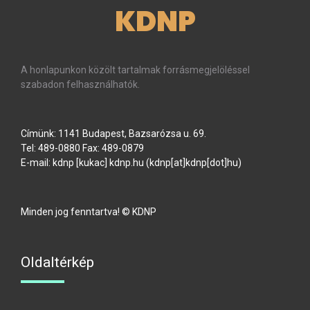
KDNP
A honlapunkon közölt tartalmak forrásmegjelöléssel
szabadon felhasználhatók.
Címünk: 1141 Budapest, Bazsarózsa u. 69.
Tel: 489-0880 Fax: 489-0879
E-mail:
kdnp
[kukac]
kdnp
.
hu
(kdnp[at]kdnp[dot]hu)
Minden jog fenntartva! © KDNP
Oldaltérkép