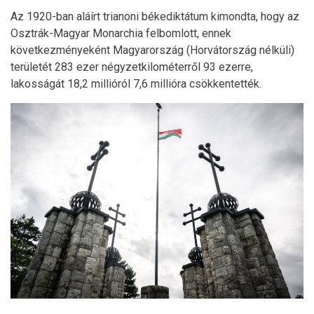
Az 1920-ban aláírt trianoni békediktátum kimondta, hogy az
Osztrák-Magyar Monarchia felbomlott, ennek
következményeként Magyarország (Horvátország nélküli)
területét 283 ezer négyzetkilométerről 93 ezerre,
lakosságát 18,2 millióról 7,6 millióra csökkentették.