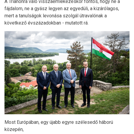
A Trianonra való visszaemlékezéskor fontos, hogy ne a
fájdalom, ne a gyász legyen az egyedüli, a kizárólagos,
mert a tanulságok levonása szolgál útravalónak a
következő évszázadokban - mutatott rá.
Most Európában, egy újabb egyre szélesedő háború
közepén,