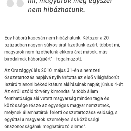
mi, magyarok még egyszer
nem hibázhatunk.
Egy háború kapcsán nem hibázhatunk. Kétszer a 20.
században nagyon súlyos árat fizettünk ezért, többet mi,
magyarok nem fizethetünk ekkora árat mások, más
birodalmak háborújáért" - fogalmazott.
Az Országgyűlés 2010. május 31-én a nemzeti
összetartozás napjává nyilvánította az első világháborút
lezáró trianoni békediktátum aláírásának napját, június 4-ét.
Az erről szóló törvény kimondta: "a több állam
fennhatósága alá vetett magyarság minden tagja és
közössége része az egységes magyar nemzetnek,
melynek államhatárok feletti összetartozása valóság, s
egyúttal a magyarok személyes és közösségi
önazonosságának meghatározó eleme".