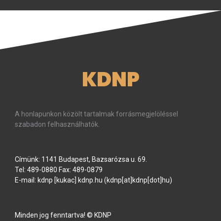
KDNP
A honlapunkon közölt tartalmak forrásmegjelöléssel
szabadon felhasználhatók.
Címünk: 1141 Budapest, Bazsarózsa u. 69.
Tel: 489-0880 Fax: 489-0879
E-mail:
kdnp
[kukac]
kdnp
.
hu
(kdnp[at]kdnp[dot]hu)
Minden jog fenntartva! © KDNP