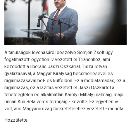
A tanulságok levonásáról beszélve Semjén Zsolt úgy
fogalmazott: egyetlen ív vezetett el Trianonhoz, ami
kezdődött a liberális Jászi Oszkárral, Tisza István
gyalázásával, a Magyar Királyság becsmérlésével és
rágalmazásával bel- és külföldön. Ez a médiatámadás, ez a
rágalmazás, ez a lázítás vezetett el Jászi Oszkártól a
tehetségtelen és alkalmatlan Károlyi Mihály uralmáig, majd
onnan Kun Béla vörös terrorjáig - közölte. Ez egyetlen ív
volt, ami Magyarország tönkretételéhez vezetett - mondta.
Hozzátette: