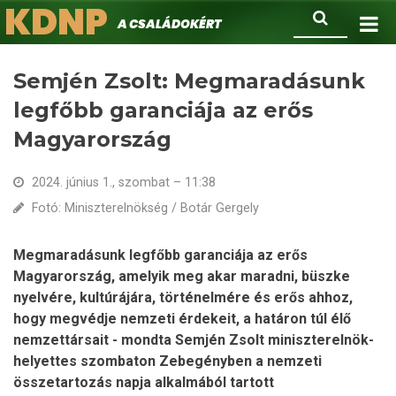
KDNP
Ugrás
Keresés
A családokért.
a
tartalomra
Semjén Zsolt: Megmaradásunk
legfőbb garanciája az erős
Magyarország
2024. június 1., szombat – 11:38
Fotó: Miniszterelnökség / Botár Gergely
Megmaradásunk legfőbb garanciája az erős
Magyarország, amelyik meg akar maradni, büszke
nyelvére, kultúrájára, történelmére és erős ahhoz,
hogy megvédje nemzeti érdekeit, a határon túl élő
nemzettársait - mondta Semjén Zsolt miniszterelnök-
helyettes szombaton Zebegényben a nemzeti
összetartozás napja alkalmából tartott