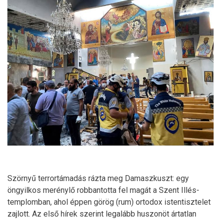
Szörnyű terrortámadás rázta meg Damaszkuszt: egy
öngyilkos merénylő robbantotta fel magát a Szent Illés-
templomban, ahol éppen görög (rum) ortodox istentisztelet
zajlott. Az első hírek szerint legalább huszonöt ártatlan