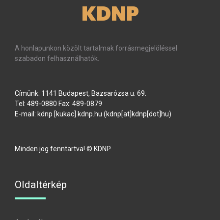
KDNP
A honlapunkon közölt tartalmak forrásmegjelöléssel
szabadon felhasználhatók.
Címünk: 1141 Budapest, Bazsarózsa u. 69.
Tel: 489-0880 Fax: 489-0879
E-mail:
kdnp
[kukac]
kdnp
.
hu
(kdnp[at]kdnp[dot]hu)
Minden jog fenntartva! © KDNP
Oldaltérkép