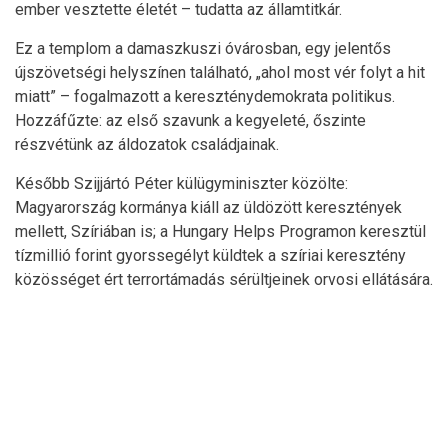
ember vesztette életét – tudatta az államtitkár.
Ez a templom a damaszkuszi óvárosban, egy jelentős
újszövetségi helyszínen található, „ahol most vér folyt a hit
miatt” – fogalmazott a kereszténydemokrata politikus.
Hozzáfűzte: az első szavunk a kegyeleté, őszinte
részvétünk az áldozatok családjainak.
Később Szijjártó Péter külügyminiszter közölte:
Magyarország kormánya kiáll az üldözött keresztények
mellett, Szíriában is; a Hungary Helps Programon keresztül
tízmillió forint gyorssegélyt küldtek a szíriai keresztény
közösséget ért terrortámadás sérültjeinek orvosi ellátására.