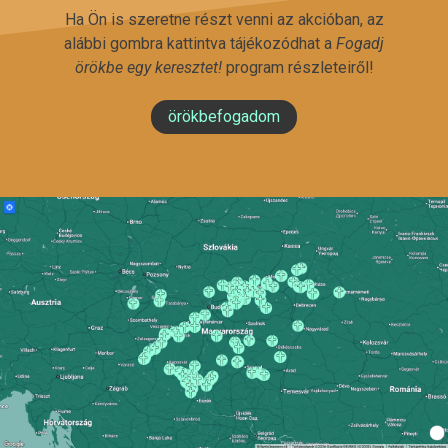
Ha Ön is szeretne részt venni az akcióban, az
alábbi gombra kattintva tájékozódhat a
Fogadj
örökbe egy keresztet!
program részleteiről!
örökbefogadom