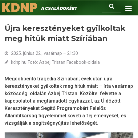
KDNP
Ugrás
Keresés
A családokért.
a
tartalomra
Újra keresztényeket gyilkoltak
meg hitük miatt Szíriában
2025. június 22., vasárnap – 21:30
kdnp.hu Fotó: Azbej Tristan Facebook-oldala
Megdöbbentő tragédia Szíriában; évek után újra
keresztényeket gyilkoltak meg hitük miatt – írta vasárnap
közösségi oldalán Azbej Tristan. Közölte: felvette a
kapcsolatot a megtámadott egyházzal, az Üldözött
Keresztényeket Segítő Programokért Felelős
Államtitkárság figyelemmel követi a fejleményeket, és
vizsgálják a segítségnyújtás lehetőségét.