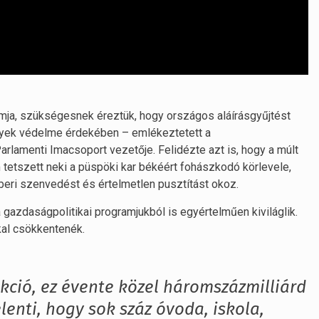
ramja, szükségesnek éreztük, hogy országos aláírásgyűjtést
ények védelme érdekében – emlékeztetett a
rlamenti Imacsoport vezetője. Felidézte azt is, hogy a múlt
m tetszett neki a püspöki kar békéért fohászkodó körlevele,
beri szenvedést és értelmetlen pusztítást okoz.
a gazdaságpolitikai programjukból is egyértelműen kiviláglik.
al csökkentenék.
kció, ez évente közel háromszázmilliárd
elenti, hogy sok száz óvoda, iskola,