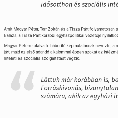
idősotthon és szociális i
Amit Magyar Péter, Tarr Zoltán és a Tisza Párt folyamatosan t
Balázs, a Tisza Párt korábbi egyházpolitikai vezetője nyilatk
Magyar Péterre utalva felháborító képmutatásnak nevezte, ami
járt, majd az első adandó alkalommal éppen azokat az intézm
hitéleti és szociális szolgáltatást végzik.
Láttuk már korábban is, b
Forráskivonás, bizonytala
számára, akik az egyházi i