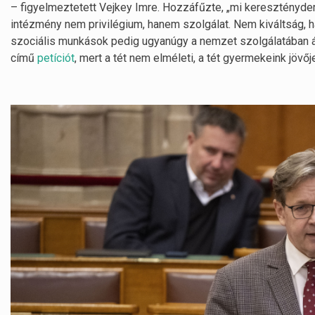
– figyelmeztetett Vejkey Imre. Hozzáfűzte, „mi keresztényd
intézmény nem privilégium, hanem szolgálat. Nem kiváltság, 
szociális munkások pedig ugyanúgy a nemzet szolgálatában áll
című
petíciót
, mert a tét nem elméleti, a tét gyermekeink jövőj