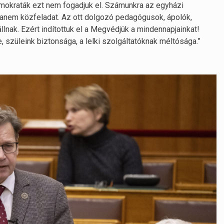
emokraták ezt nem fogadjuk el. Számunkra az egyházi
hanem közfeladat. Az ott dolgozó pedagógusok, ápolók,
nak. Ezért indítottuk el a Megvédjük a mindennapjainkat!
e, szüleink biztonsága, a lelki szolgáltatóknak méltósága.”