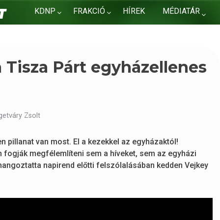
KDNP
FRAKCIÓ
HÍREK
MÉDIATÁR
KAPCSOLAT
a Tisza Párt egyházellenes
getváry Zsolt
 pillanat van most. El a kezekkel az egyházaktól!
em fogják megfélemlíteni sem a híveket, sem az egyházi
– hangoztatta napirend előtti felszólalásában kedden Vejkey