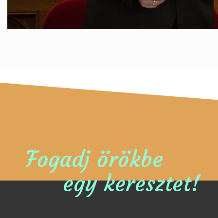
Fogadj örökbe
egy keresztet!