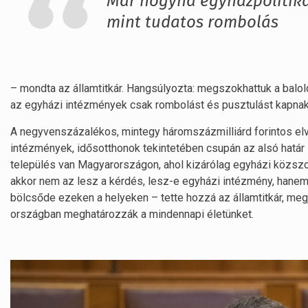
Már hogyha egyházpolitiká
mint tudatos rombolás
– mondta az államtitkár. Hangsúlyozta: megszokhattuk a balold
az egyházi intézmények csak rombolást és pusztulást kapnak 
A negyvenszázalékos, mintegy háromszázmilliárd forintos elvo
intézmények, idősotthonok tekintetében csupán az alsó határ 
település van Magyarországon, ahol kizárólag egyházi közszo
akkor nem az lesz a kérdés, lesz-e egyházi intézmény, hanem a
bölcsőde ezeken a helyeken – tette hozzá az államtitkár, m
országban meghatározzák a mindennapi életünket.