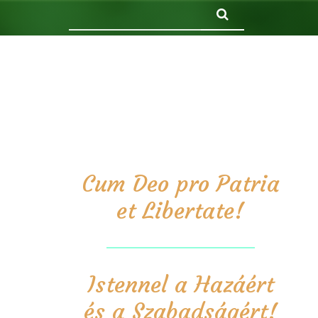
Keresés
Cum Deo pro Patria
et Libertate!
Istennel a Hazáért
és a Szabadságért!