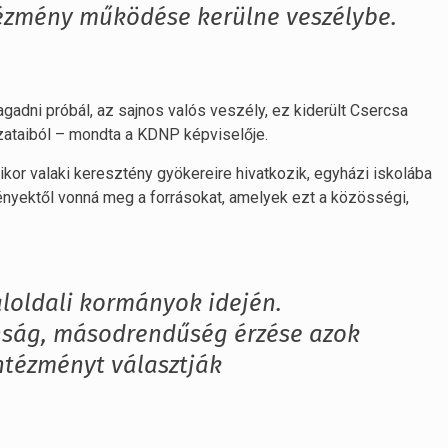
ntézmény működése kerülne veszélybe.
agadni próbál, az sajnos valós veszély, ez kiderült Csercsa
ozataiból – mondta a KDNP képviselője.
kor valaki keresztény gyökereire hivatkozik, egyházi iskolába
ényektől vonná meg a forrásokat, amelyek ezt a közösségi,
aloldali kormányok idején.
nság, másodrendűség érzése azok
ntézményt választják