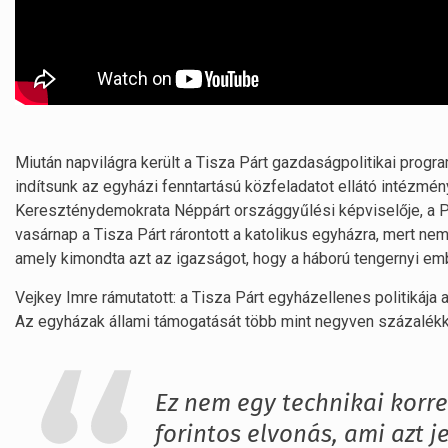
Miután napvilágra került a Tisza Párt gazdaságpolitikai prog
indítsunk az egyházi fenntartású közfeladatot ellátó intézm
Kereszténydemokrata Néppárt országgyűlési képviselője, a Pa
vasárnap a Tisza Párt rárontott a katolikus egyházra, mert ne
amely kimondta azt az igazságot, hogy a háború tengernyi em
Vejkey Imre rámutatott: a Tisza Párt egyházellenes politikája 
Az egyházak állami támogatását több mint negyven százalékk
Ez nem egy technikai korre
forintos elvonás, ami azt j