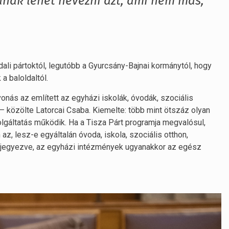
nak lehet nevezni azt, ami nem más,
ali pártoktól, legutóbb a Gyurcsány-Bajnai kormánytól, hogy
a baloldaltól.
nás az említett az egyházi iskolák, óvodák, szociális
– közölte Latorcai Csaba. Kiemelte: több mint ötszáz olyan
lgáltatás működik. Ha a Tisza Párt programja megvalósul,
z, lesz-e egyáltalán óvoda, iskola, szociális otthon,
egjegyezve, az egyházi intézmények ugyanakkor az egész