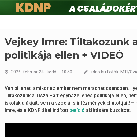
KDNP
A családokért.
Ugrás
a
tartalomra
Vejkey Imre: Tiltakozunk 
politikája ellen + VIDEÓ
2026. február 24., kedd – 10:50
kdnp.hu Fotók: MTI/Szi
Van pillanat, amikor az ember nem maradhat csendben. Ilyen
Tiltakozunk a Tisza Párt egyházellenes politikája ellen, n
iskolák diákjait, sem a szociális intézmények ellátottjait! 
Imre, és a KDNP által indított
petíció
aláírására buzdított.