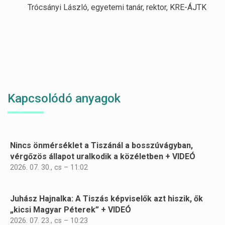
Trócsányi László, egyetemi tanár, rektor, KRE-ÁJTK
Kapcsolódó anyagok
Nincs önmérséklet a Tiszánál a bosszúvágyban,
Oldalszámozás
vérgőzös állapot uralkodik a közéletben + VIDEÓ
2026. 07. 30., cs – 11:02
Juhász Hajnalka: A Tiszás képviselők azt hiszik, ők
„kicsi Magyar Péterek” + VIDEÓ
2026. 07. 23., cs – 10:23