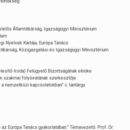
erelnökség
lelős Államtitkárság, Igazságügyi Minisztérium
rium
i Nyelvek Kartája, Európa Tanács
itkárság, Közigazgatási és Igazságügyi Minisztérium
elesítő Iroda) Felügyelő Bizottságának elnöke
um szakmai folyóiratának szerkesztője
a nemzetközi kapcsolatokban” c. tantárgy
az Európa Tanács gyakorlatában.” Témavezető: Prof. Dr.