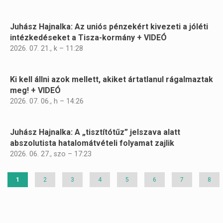
Juhász Hajnalka: Az uniós pénzekért kivezeti a jóléti
intézkedéseket a Tisza-kormány + VIDEÓ
2026. 07. 21., k – 11:28
Ki kell állni azok mellett, akiket ártatlanul rágalmaztak
meg! + VIDEÓ
2026. 07. 06., h – 14:26
Juhász Hajnalka: A „tisztítótűz” jelszava alatt
abszolutista hatalomátvételi folyamat zajlik
2026. 06. 27., szo – 17:23
Jelenlegi
1
Page
2
Page
3
Page
4
Page
5
Page
6
Page
7
Page
8
oldal