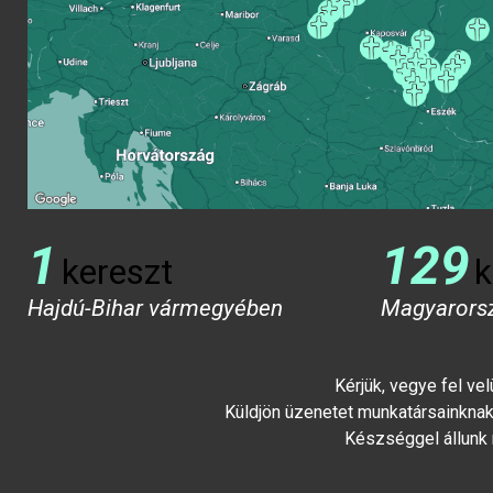
1
129
kereszt
k
Hajdú-Bihar vármegyében
Magyarors
Kérjük, vegye fel ve
Küldjön üzenetet munkatársainknak 
Készséggel állunk