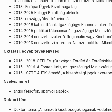
feladatok ellátásáért felelős miniszteri biztos, Miniszt
2018- Európai Ügyek Bizottsága tag
2018-2026 Külügyi Bizottság alelnöke
2018- országgyűlési képviselő
2016-2018 kabinetfőnök, Igazságügyi Kapcsolatokért Fe
2014-2016 politikai főtanácsadó, Igazságügyi Miniszté
2013-2014 nemzeti szakértő, Regionális vagy Kisebbség
2010-2013 nemzetközi referens, Nemzetpolitikai Államt
Oktatási, egyéb tevékenység
2016 - 2018. OFFI Zrt. (Országos Fordító és Fordításhit
2015 - 2016. A Fontes Iuris, az Igazságügyi Minisztéri
2015 - SZTE-ÁJTK, óraadó „A kisebbségi jogok szerepe 
Nyelvismeret
angol felsőfok, spanyol alapfok
Doktori téma
Doktori téma: „A nemzeti kisebbségek jogainak védelme 