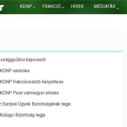
KDNP
FRAKCIÓ
HÍREK
MÉDIATÁR
KAPCSOLAT
rszággyűlési képviselő
 KDNP alelnöke
 KDNP frakcióvezető-helyettese
 KDNP Pest vármegyei elnöke
z Európai Ügyek Bizottságának tagja
 Külügyi Bizottság tagja