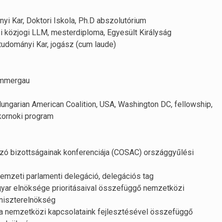
 Kar, Doktori Iskola, Ph.D abszolutórium
zi közjogi LLM, mesterdiploma, Egyesült Királyság
udományi Kar, jogász (cum laude)
ammergau
Hungarian American Coalition, USA, Washington DC, fellowship,
akornoki program
ozó bizottságainak konferenciája (COSAC) országgyűlési
emzeti parlamenti delegáció, delegációs tag
yar elnöksége prioritásaival összefüggő nemzetközi
iniszterelnökség
a nemzetközi kapcsolataink fejlesztésével összefüggő