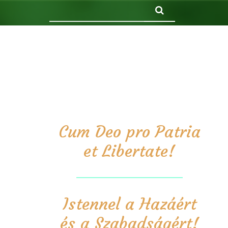
Keresés
Cum Deo pro Patria
et Libertate!
Istennel a Hazáért
és a Szabadságért!