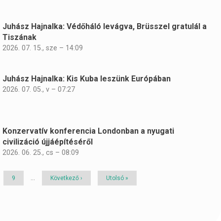
Juhász Hajnalka: Védőháló levágva, Brüsszel gratulál a
Tiszának
2026. 07. 15., sze – 14:09
Juhász Hajnalka: Kis Kuba leszünk Európában
2026. 07. 05., v – 07:27
Konzervatív konferencia Londonban a nyugati
civilizáció újjáépítéséről
2026. 06. 25., cs – 08:09
Page
9
…
Következő
Következő ›
Utolsó
Utolsó »
oldal
oldal