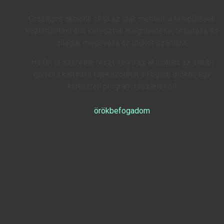
Országos akciónk célja az utak mentén, a települések
közterületein álló keresztek megmentése, felújítása és
állaguk megóvása az utókor számára.
Ha Ön is szeretne részt venni az akcióban, az alábbi
gombra kattintva tájékozódhat a
Fogadj örökbe egy
keresztet!
program részleteiről!
örökbefogadom