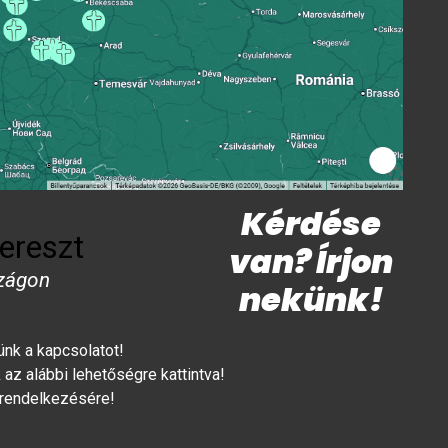
Kérdése
ereszt
van? Írjon
zágon
nekünk!
lünk a kapcsolatot!
az alábbi lehetőségre kattintva!
 rendelkezésére!