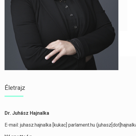
Életrajz
Dr. Juhász Hajnalka
E-mail:
juhasz
.
hajnalka
[kukac]
parlament
.
hu
(juhasz[dot]hajnalk