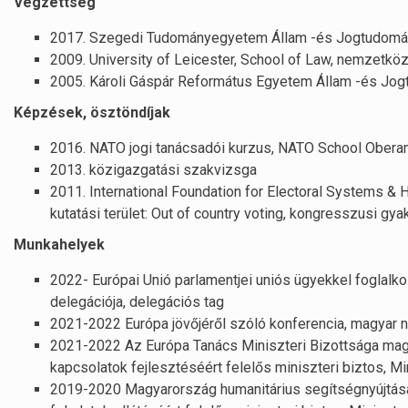
Végzettség
2017. Szegedi Tudományegyetem Állam -és Jogtudományi
2009. University of Leicester, School of Law, nemzetkö
2005. Károli Gáspár Református Egyetem Állam -és Jogt
Képzések, ösztöndíjak
2016. NATO jogi tanácsadói kurzus, NATO School Ober
2013. közigazgatási szakvizsga
2011. International Foundation for Electoral Systems & 
kutatási terület: Out of country voting, kongresszusi gy
Munkahelyek
2022- Európai Unió parlamentjei uniós ügyekkel foglalk
delegációja, delegációs tag
2021-2022 Európa jövőjéről szóló konferencia, magyar n
2021-2022 Az Európa Tanács Miniszteri Bizottsága mag
kapcsolatok fejlesztéséért felelős miniszteri biztos, M
2019-2020 Magyarország humanitárius segítségnyújtás