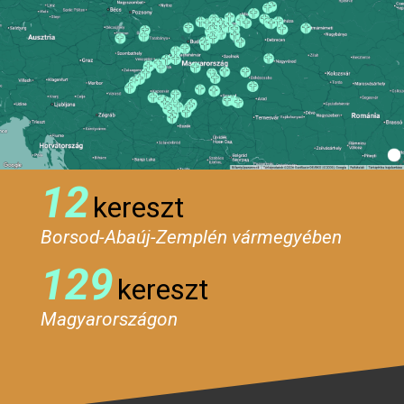
12
kereszt
Borsod-Abaúj-Zemplén vármegyében
129
kereszt
Magyarországon