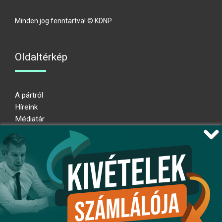
Minden jog fenntartva! © KDNP
Oldaltérkép
A pártról
Híreink
Médiatár
Impresszum
Adatkezelési nyilatkozat
Átláthatósági nyilatkozat
Ugrás az oldal tetejére
Kövessen minket!