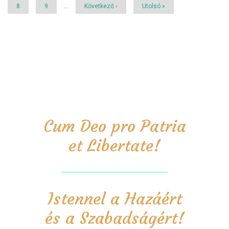
Page
8
Page
9
…
Következő
Következő ›
Utolsó
Utolsó »
oldal
oldal
Cum Deo pro Patria
et Libertate!
Istennel a Hazáért
és a Szabadságért!