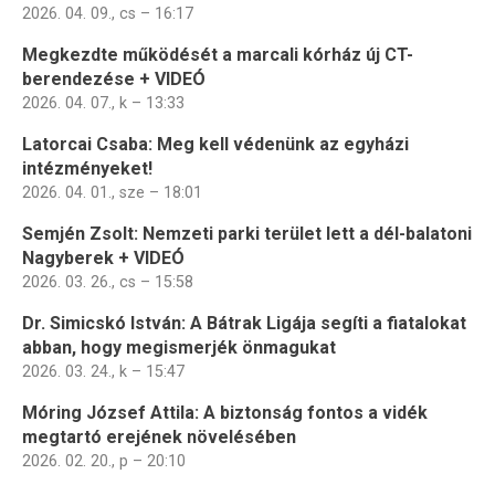
2026. 04. 09., cs – 16:17
Megkezdte működését a marcali kórház új CT-
berendezése + VIDEÓ
2026. 04. 07., k – 13:33
Latorcai Csaba: Meg kell védenünk az egyházi
intézményeket!
2026. 04. 01., sze – 18:01
Semjén Zsolt: Nemzeti parki terület lett a dél-balatoni
Nagyberek + VIDEÓ
2026. 03. 26., cs – 15:58
Dr. Simicskó István: A Bátrak Ligája segíti a fiatalokat
abban, hogy megismerjék önmagukat
2026. 03. 24., k – 15:47
Móring József Attila: A biztonság fontos a vidék
megtartó erejének növelésében
2026. 02. 20., p – 20:10