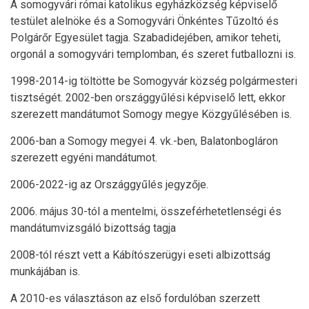
A somogyvári római katolikus egyházközség képviselő
testület alelnöke és a Somogyvári Önkéntes Tűzoltó és
Polgárőr Egyesület tagja. Szabadidejében, amikor teheti,
orgonál a somogyvári templomban, és szeret futballozni is.
1998-2014-ig töltötte be Somogyvár község polgármesteri
tisztségét. 2002-ben országgyűlési képviselő lett, ekkor
szerezett mandátumot Somogy megye Közgyűlésében is.
2006-ban a Somogy megyei 4. vk.-ben, Balatonbogláron
szerezett egyéni mandátumot.
2006-2022-ig az Országgyűlés jegyzője.
2006. május 30-tól a mentelmi, összeférhetetlenségi és
mandátumvizsgáló bizottság tagja
2008-tól részt vett a Kábítószerügyi eseti albizottság
munkájában is.
A 2010-es választáson az első fordulóban szerzett