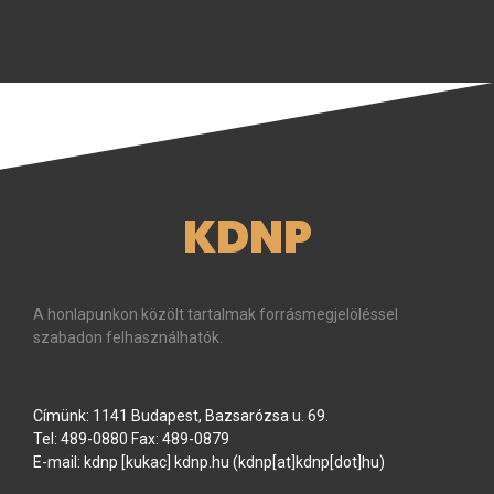
KDNP
A honlapunkon közölt tartalmak forrásmegjelöléssel
szabadon felhasználhatók.
Címünk: 1141 Budapest, Bazsarózsa u. 69.
Tel: 489-0880 Fax: 489-0879
E-mail:
kdnp
[kukac]
kdnp
.
hu
(kdnp[at]kdnp[dot]hu)