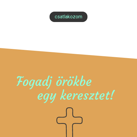
csatlakozom
Fogadj örökbe
egy keresztet!