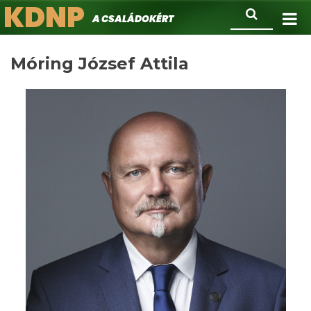
KDNP
Ugrás
Keresés
A családokért.
a
tartalomra
Móring József Attila