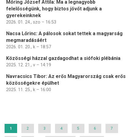
Móring József Attila: Ma a legnagyobb
felelősségünk, hogy biztos jövőt adjunk a
gyerekeinknek
2026. 01. 24., szo – 16:53
Nacsa Lőrinc: A pálosok sokat tettek a magyarság
megmaradásáért
2026. 01. 20., k – 18:57
Közösségi házzal gazdagodhat a siófoki plébánia
2025. 12. 21., v – 14:19
Navracsics Tibor: Az erős Magyarország csak erős
közösségekre épülhet
2025. 11. 25., k – 16:00
Oldalszámozás
Jelenlegi
1
Page
2
Page
3
Page
4
Page
5
Page
6
Page
7
oldal