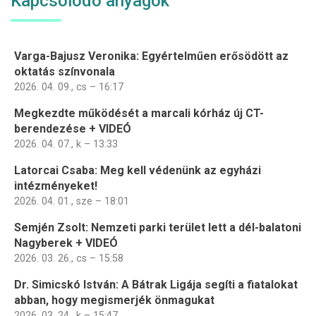
Kapcsolódó anyagok
Varga-Bajusz Veronika: Egyértelműen erősödött az
oktatás színvonala
2026. 04. 09., cs – 16:17
Megkezdte működését a marcali kórház új CT-
berendezése + VIDEÓ
2026. 04. 07., k – 13:33
Latorcai Csaba: Meg kell védenünk az egyházi
intézményeket!
2026. 04. 01., sze – 18:01
Semjén Zsolt: Nemzeti parki terület lett a dél-balatoni
Nagyberek + VIDEÓ
2026. 03. 26., cs – 15:58
Dr. Simicskó István: A Bátrak Ligája segíti a fiatalokat
abban, hogy megismerjék önmagukat
2026. 03. 24., k – 15:47