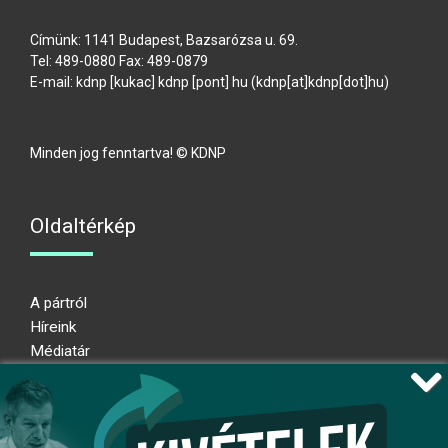
Címünk: 1141 Budapest, Bazsarózsa u. 69.
Tel: 489-0880 Fax: 489-0879
E-mail:
kdnp
[kukac]
kdnp
[pont]
hu
(kdnp[at]kdnp[dot]hu)
Minden jog fenntartva! © KDNP
Oldaltérkép
A pártról
Híreink
Médiatár
Impresszum
Adatkezelési nyilatkozat
Átláthatósági nyilatkozat
Ugrás az oldal tetejére