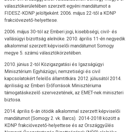
választókerületében szerzett egyéni mandátumot a
FIDESZ-KDNP jelöltjeként. 2006. május 22-től a KDNP
frakcióvezető-helyettese.
2006. május 30-tól az Emberi jogi, kisebbségi, civil- és
vallásügyi bizottság alelnöke. 2010. április 11-én negyedik
alkalommal szerzett képviselői mandátumot Somogy
megye 5. számú választókörzetében.
2010. június 2-tól Közigazgatási és Igazságügyi
Minisztérium Egyházügyi, nemzetiségi és civil
kapcsolatokért felelős államtitkára. 2012. júliusától 2014.
áprilisáig az Emberi Erőforrások Minisztériuma
támogatáskezelő szervezetének, az EMET-nek miniszteri
biztosa.
2014. április 6-án ötödik alkalommal szerzett képviselői
mandátumot (Somogy 2. vk. Barcs). 2014-2018 között a
KDNP frakcióvezető-helyettese és az Országgyűlés