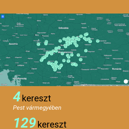
4
kereszt
Pest vármegyében
129
kereszt