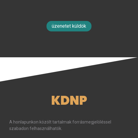
üzenetet küldök
KDNP
A honlapunkon közölt tartalmak forrásmegjelöléssel
szabadon felhasználhatók.