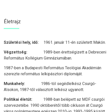
Életrajz
Születési hely, idő:
1961. január 11-én született Makón.
Végzettség:
1989-ben érettségizett a Debreceni
Református Kollégium Gimnáziumában.
1987-ben a Budapesti Református Teológiai Akadémián
szerezte református lelkipásztori diplomáját.
Munkahely:
1986-tól segédlelkész Csurgó-
Alsokon, 1987-től választott lelkész ugyanott.
Politikai életút:
1988-ban belépett az MDF csurgói
szervezetébe. 1990 októberétől több cikluson át Csurgó
város polgármestere egészen 2010-ig. 1993-1995 között