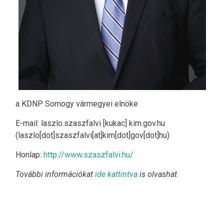
a KDNP Somogy vármegyei elnöke
E-mail:
laszlo
.
szaszfalvi
[kukac]
kim
.
gov
.
hu
(laszlo[dot]szaszfalvi[at]kim[dot]gov[dot]hu)
Honlap:
http://www.szaszfalvi.hu/
További információkat
ide kattintva
is olvashat