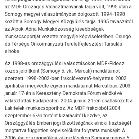
az MDF Országos Választmányának tagja volt, 1995 után a
Somogy megyei választmányban dolgozott. 1994-1998
között a Somogy Megyei Közgyűlés tagja. 1995 tavaszától
az Alpok-Adria Munkaközösség kisebbségek
munkacsoportját vezette megyéje képviseletében. Csurgó
és Térsége Önkormányzati Területfejlesztési Társulás
elnöke.
Az 1998-as országgyűlési választásokon MDF-Fidesz
közös jelöltként (Somogy 5. vk., Marcali) mandátumot
szerzett. 1998-2002-ben frakcióvezető-helyettes. 2002.
áprilisban megvédte egyéni mandátumát Marcaliban. 2003.
január 17-én a Keresztény Demokrata Fórum elnökévé
választották Budapesten. 2004. június 21-én csatlakozott a
Lakitelek-munkacsoporthoz. Az MDF frakcióból 2004.
szeptember 6-án történt kizárásától kezdve, az
Országgyűlés Emberi jogi Bizottságának elnöki tisztségét
megtartva független képviselőként folytatta munkáját. A
2006. évi országgyűlési választásokon Somogy megye 5.