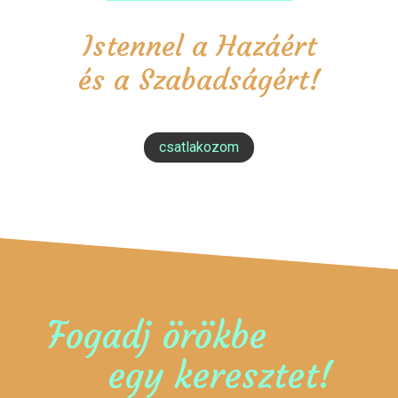
Istennel a Hazáért
és a Szabadságért!
csatlakozom
Fogadj örökbe
egy keresztet!