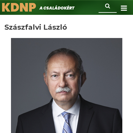
KDNP
Ugrás
Keresés
A családokért.
a
tartalomra
Szászfalvi László