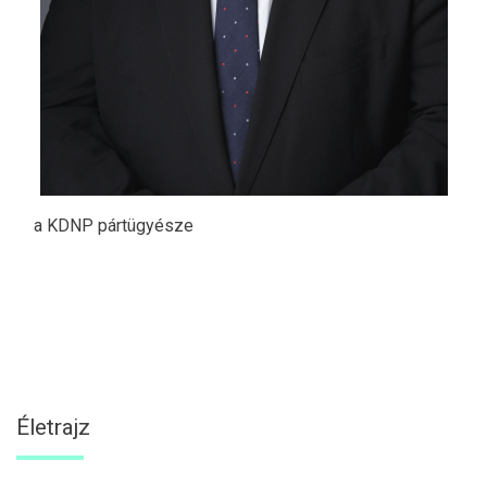
a KDNP pártügyésze
Életrajz