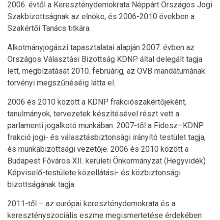
2006. évtől a Kereszténydemokrata Néppárt Országos Jogi
Szakbizottságnak az elnöke, és 2006-2010 években a
Szakértői Tanács titkára.
Alkotmányjogászi tapasztalatai alapján 2007. évben az
Országos Választási Bizottság KDNP által delegált tagja
lett, megbízatását 2010. februárig, az OVB mandátumának
törvényi megszűnéséig látta el.
2006 és 2010 között a KDNP frakciószakértőjeként,
tanulmányok, tervezetek készítésével részt vett a
parlamenti jogalkotó munkában. 2007-től a Fidesz–KDNP
frakció jogi- és választásbiztonsági irányító testület tagja,
és munkabizottsági vezetője. 2006 és 2010 között a
Budapest Főváros XII. kerületi Önkormányzat (Hegyvidék)
Képviselő-testülete közellátási- és közbiztonsági
bizottságának tagja.
2011-től – az európai kereszténydemokrata és a
keresztényszociális eszme megismertetése érdekében