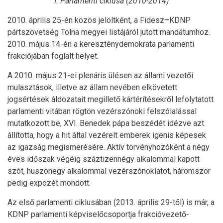
I. Parlamenti ciklusa (2010-2014)
2010. április 25-én közös jelöltként, a Fidesz–KDNP
pártszövetség Tolna megyei listájáról jutott mandátumhoz.
2010. május 14-én a kereszténydemokrata parlamenti
frakciójában foglalt helyet.
A 2010. május 21-ei plenáris ülésen az állami vezetői
mulasztások, illetve az állam nevében elkövetett
jogsértések áldozatait megillető kártérítésekről lefolytatott
parlamenti vitában rögtön vezérszónoki felszólalással
mutatkozott be, XVI. Benedek pápa beszédét idézve azt
állította, hogy a hit által vezérelt emberek igenis képesek
az igazság megismerésére. Aktív törvényhozóként a négy
éves időszak végéig száztizennégy alkalommal kapott
szót, huszonegy alkalommal vezérszónoklatot, háromszor
pedig expozét mondott.
Az első parlamenti ciklusában (2013. április 29-től) is már, a
KDNP parlamenti képviselőcsoportja frakcióvezető-