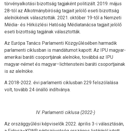
törvényalkotási bizottság tagjaként politizált. 2019. május
28-tól az Alkotmánybíróság tagjait jelölő eseti bizottság
alelnökének választották. 2021. október 19-től a Nemzeti
Média- és Hírközlési Hatóság Médiatanácsa tagjait jelölő
eseti bizottság tagjának választották.
Az Európa Tanács Parlamenti Közgyűlésében harmadik
parlamenti ciklusban is mandátumot kapott. Az IPU magyar-
amerikai baráti csoportjának alelnöke, továbbá az IPU
magyar-német és magyar–lichtensteini baráti csoportjainak
is az alelnöke.
A 2018-2022. évi parlamenti ciklusban 229 felszólalása
volt, tovább 24 önálló indítványa.
IV. Parlamenti ciklusa (2022-)
Az országgyűlési képviselők 2022. április 3-i választásán,
a Fidesz–KDNP pártszövetség országos listájáról jutott