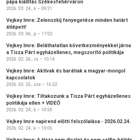
pápa kiállítás Székesfehérváron
2026. 03. 24., k – 09:21
Vejkey Imre: Zelenszkij fenyegetése minden határt
átlépett!
2026. 03. 06., p – 17:02
Vejkey Imre: Beláthatatlan következményekkel járna
a Tisza Párt egyházellenes, megszorító politikája
2026. 02. 26., cs – 10:14
Vejkey Imre: Aktívak és barátiak a magyar-mongol
kapcsolatok
2026. 02. 25., sze – 16:22
Vejkey Imre: Tiltakozunk a Tisza Párt egyházellenes
politikája ellen + VIDEÓ
2026. 02. 24., k – 10:50
Vejkey Imre napirend előtti felszólalása - 2026.02.24.
2026. 02. 24., k – 10:05
Vejkey Imre: A Haza nem díszlet és nem selfie-háttér,