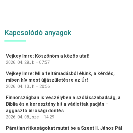
Kapcsolódó anyagok
Vejkey Imre: Köszönöm a közös utat!
2026. 04. 28., k – 07:57
Vejkey Imre: Mi a feltámadásból élünk, a kérdés,
miben hív most újjászületésre az Úr!
2026. 04. 13., h – 20:56
Finnországban is veszélyben a szólásszabadság, a
Biblia és a keresztény hit a vádlottak padján –
aggasztó bírósági döntés
2026. 04. 08., sze – 14:29
Páratlan ritkaságokat mutat be a Szent II. János Pál