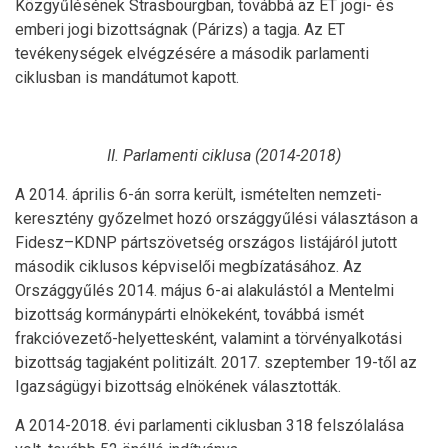
Közgyűlésének Strasbourgban, továbbá az ET jogi- és
emberi jogi bizottságnak (Párizs) a tagja. Az ET
tevékenységek elvégzésére a második parlamenti
ciklusban is mandátumot kapott.
II. Parlamenti ciklusa (2014-2018)
A 2014. április 6-án sorra került, ismételten nemzeti-
keresztény győzelmet hozó országgyűlési választáson a
Fidesz–KDNP pártszövetség országos listájáról jutott
második ciklusos képviselői megbízatásához. Az
Országgyűlés 2014. május 6-ai alakulástól a Mentelmi
bizottság kormánypárti elnökeként, továbbá ismét
frakcióvezető-helyettesként, valamint a törvényalkotási
bizottság tagjaként politizált. 2017. szeptember 19-től az
Igazságügyi bizottság elnökének választották.
A 2014-2018. évi parlamenti ciklusban 318 felszólalása