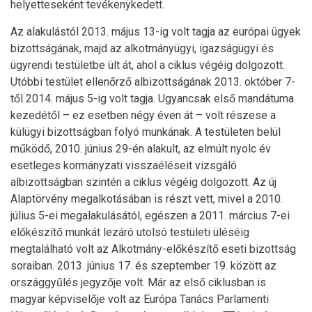
helyetteseként tevékenykedett.
Az alakulástól 2013. május 13-ig volt tagja az európai ügyek
bizottságának, majd az alkotmányügyi, igazságügyi és
ügyrendi testületbe ült át, ahol a ciklus végéig dolgozott.
Utóbbi testület ellenőrző albizottságának 2013. október 7-
től 2014. május 5-ig volt tagja. Ugyancsak első mandátuma
kezedétől – ez esetben négy éven át – volt részese a
külügyi bizottságban folyó munkának. A testületen belül
működő, 2010. június 29-én alakult, az elmúlt nyolc év
esetleges kormányzati visszaéléseit vizsgáló
albizottságban szintén a ciklus végéig dolgozott. Az új
Alaptörvény megalkotásában is részt vett, mivel a 2010.
július 5-ei megalakulásától, egészen a 2011. március 7-ei
előkészítő munkát lezáró utolsó testületi üléséig
megtalálható volt az Alkotmány-előkészítő eseti bizottság
soraiban. 2013. június 17. és szeptember 19. között az
országgyűlés jegyzője volt. Már az első ciklusban is
magyar képviselője volt az Európa Tanács Parlamenti