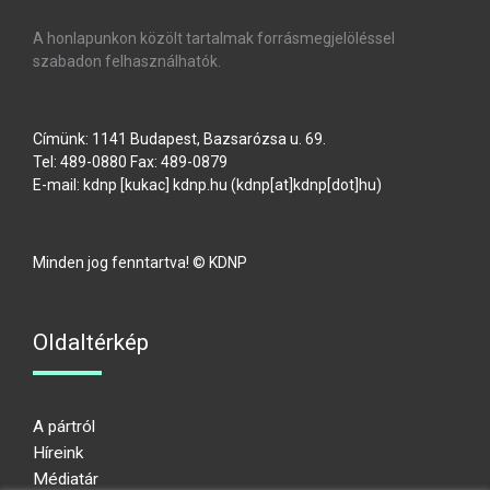
A honlapunkon közölt tartalmak forrásmegjelöléssel
szabadon felhasználhatók.
Címünk: 1141 Budapest, Bazsarózsa u. 69.
Tel: 489-0880 Fax: 489-0879
E-mail:
kdnp
[kukac]
kdnp
.
hu
(kdnp[at]kdnp[dot]hu)
Minden jog fenntartva! © KDNP
Oldaltérkép
A pártról
Híreink
Médiatár