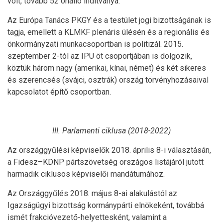
volt, tovább 52 önálló indítványa.
Az Európa Tanács PKGY és a testület jogi bizottságának is
tagja, emellett a KLMKF plenáris ülésén és a regionális és
önkormányzati munkacsoportban is politizál. 2015.
szeptember 2-tól az IPU öt csoportjában is dolgozik,
köztük három nagy (amerikai, kínai, német) és két sikeres
és szerencsés (svájci, osztrák) ország törvényhozásaival
kapcsolatot építő csoportban.
III. Parlamenti ciklusa (2018-2022)
Az országgyűlési képviselők 2018. április 8-i választásán,
a Fidesz–KDNP pártszövetség országos listájáról jutott
harmadik ciklusos képviselői mandátumához.
Az Országgyűlés 2018. május 8-ai alakulástól az
Igazságügyi bizottság kormánypárti elnökeként, továbbá
ismét frakcióvezető-helyettesként, valamint a