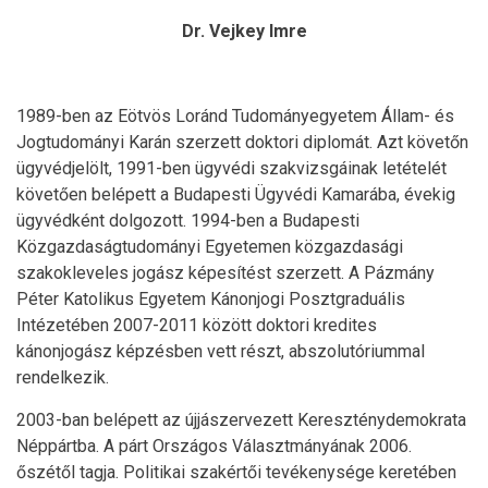
Dr. Vejkey Imre
1989-ben az Eötvös Loránd Tudományegyetem Állam- és
Jogtudományi Karán szerzett doktori diplomát. Azt követőn
ügyvédjelölt, 1991-ben ügyvédi szakvizsgáinak letételét
követően belépett a Budapesti Ügyvédi Kamarába, évekig
ügyvédként dolgozott. 1994-ben a Budapesti
Közgazdaságtudományi Egyetemen közgazdasági
szakokleveles jogász képesítést szerzett. A Pázmány
Péter Katolikus Egyetem Kánonjogi Posztgraduális
Intézetében 2007-2011 között doktori kredites
kánonjogász képzésben vett részt, abszolutóriummal
rendelkezik.
2003-ban belépett az újjászervezett Kereszténydemokrata
Néppártba. A párt Országos Választmányának 2006.
őszétől tagja. Politikai szakértői tevékenysége keretében