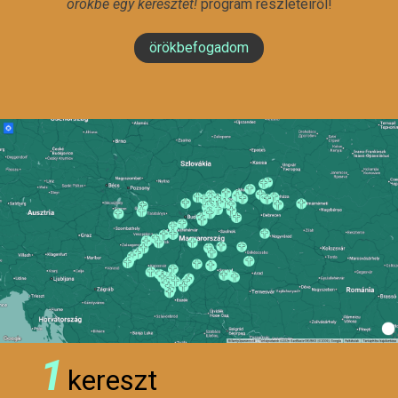
örökbe egy keresztet!
program részleteiről!
örökbefogadom
1
kereszt