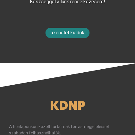
Készséggel állunk rendelkezésére!
üzenetet küldök
KDNP
A honlapunkon közölt tartalmak forrásmegjelöléssel
szabadon felhasználhatók.