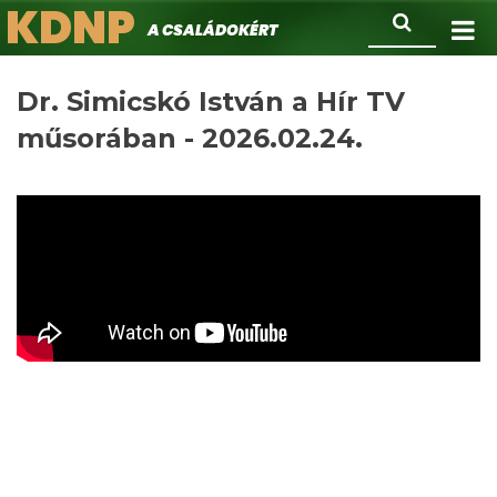
KDNP
Ugrás
Keresés
A családokért.
a
tartalomra
Dr. Simicskó István a Hír TV
műsorában - 2026.02.24.