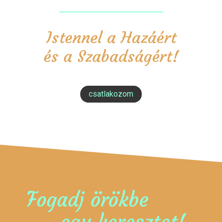
Istennel a Hazáért
és a Szabadságért!
csatlakozom
Fogadj örökbe
egy keresztet!