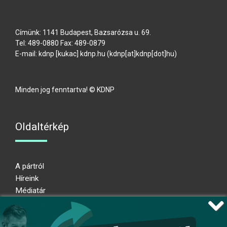
Címünk: 1141 Budapest, Bazsarózsa u. 69.
Tel: 489-0880 Fax: 489-0879
E-mail:
kdnp
[kukac]
kdnp
.
hu
(kdnp[at]kdnp[dot]hu)
Minden jog fenntartva! © KDNP
Oldaltérkép
A pártról
Híreink
Médiatár
Impresszum
Adatkezelési nyilatkozat
Átláthatósági nyilatkozat