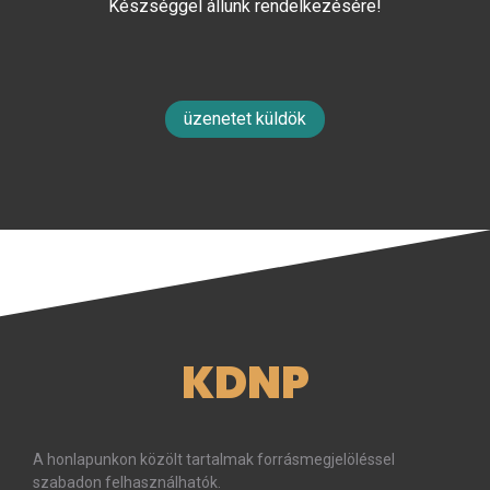
Készséggel állunk rendelkezésére!
üzenetet küldök
KDNP
A honlapunkon közölt tartalmak forrásmegjelöléssel
szabadon felhasználhatók.