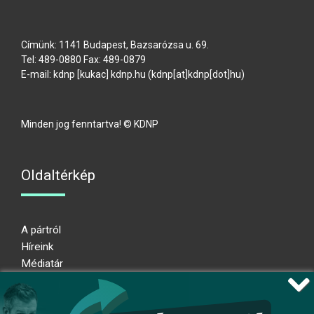
Címünk: 1141 Budapest, Bazsarózsa u. 69.
Tel: 489-0880 Fax: 489-0879
E-mail:
kdnp
[kukac]
kdnp
.
hu
(kdnp[at]kdnp[dot]hu)
Minden jog fenntartva! © KDNP
Oldaltérkép
A pártról
Híreink
Médiatár
Impresszum
Adatkezelési nyilatkozat
Átláthatósági nyilatkozat