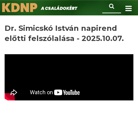
KDNP
Ugrás
Keresés
A családokért.
a
tartalomra
Dr. Simicskó István napirend
előtti felszólalása - 2025.10.07.