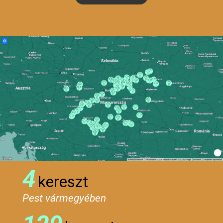
4
kereszt
Pest vármegyében